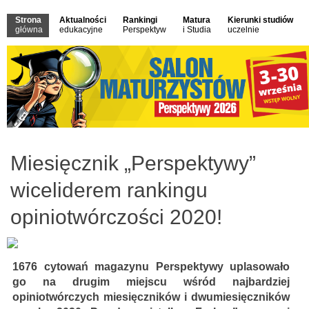
Strona
Aktualności
Rankingi
Matura
Kierunki studiów
główna
edukacyjne
Perspektyw
i Studia
uczelnie
Miesięcznik „Perspektywy”
wiceliderem rankingu
opiniotwórczości 2020!
1676 cytowań magazynu Perspektywy uplasowało
go na drugim miejscu wśród najbardziej
opiniotwórczych miesięczników i dwumiesięczników