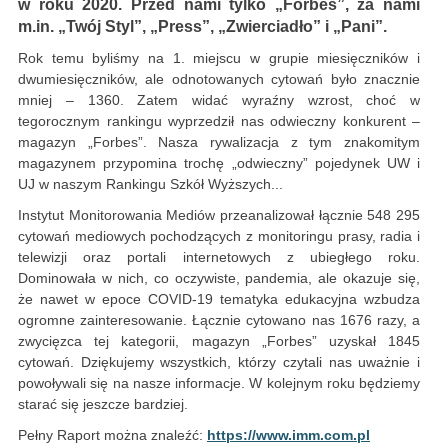
w roku 2020. Przed nami tylko „Forbes”, za nami
m.in. „Twój Styl”, „Press”, „Zwierciadło” i „Pani”.
Rok temu byliśmy na 1. miejscu w grupie miesięczników i
dwumiesięczników, ale odnotowanych cytowań było znacznie
mniej – 1360. Zatem widać wyraźny wzrost, choć w
tegorocznym rankingu wyprzedził nas odwieczny konkurent –
magazyn „Forbes”. Nasza rywalizacja z tym znakomitym
magazynem przypomina trochę „odwieczny” pojedynek UW i
UJ w naszym Rankingu Szkół Wyższych...
Instytut Monitorowania Mediów przeanalizował łącznie 548 295
cytowań mediowych pochodzących z monitoringu prasy, radia i
telewizji oraz portali internetowych z ubiegłego roku.
Dominowała w nich, co oczywiste, pandemia, ale okazuje się,
że nawet w epoce COVID-19 tematyka edukacyjna wzbudza
ogromne zainteresowanie. Łącznie cytowano nas 1676 razy, a
zwycięzca tej kategorii, magazyn „Forbes” uzyskał 1845
cytowań. Dziękujemy wszystkich, którzy czytali nas uważnie i
powoływali się na nasze informacje. W kolejnym roku będziemy
starać się jeszcze bardziej.
Pełny Raport można znaleźć:
https://www.imm.com.pl