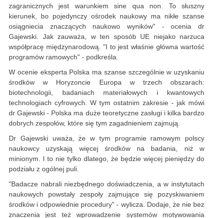
zagranicznych jest warunkiem sine qua non. To słuszny
kierunek, bo pojedynczy ośrodek naukowy ma nikłe szanse
osiągniecia znaczących naukowo wyników" - ocenia dr
Gajewski. Jak zauważa, w ten sposób UE niejako narzuca
współpracę międzynarodową. "I to jest właśnie główna wartość
programów ramowych" - podkreśla.
W ocenie eksperta Polska ma szanse szczególnie w uzyskaniu
środków w Horyzoncie Europa w trzech obszarach:
biotechnologii, badaniach materiałowych i kwantowych
technologiach cyfrowych. W tym ostatnim zakresie - jak mówi
dr Gajewski - Polska ma duże teoretyczne zasługi i kilka bardzo
dobrych zespołów, które się tym zagadnieniem zajmują.
Dr Gajewski uważa, że w tym programie ramowym polscy
naukowcy uzyskają więcej środków na badania, niż w
minionym. I to nie tylko dlatego, że będzie więcej pieniędzy do
podziału z ogólnej puli.
"Badacze nabrali niezbędnego doświadczenia, a w instytutach
naukowych powstały zespoły zajmujące się pozyskiwaniem
środków i odpowiednie procedury" - wylicza. Dodaje, że nie bez
znaczenia jest też wprowadzenie systemów motywowania