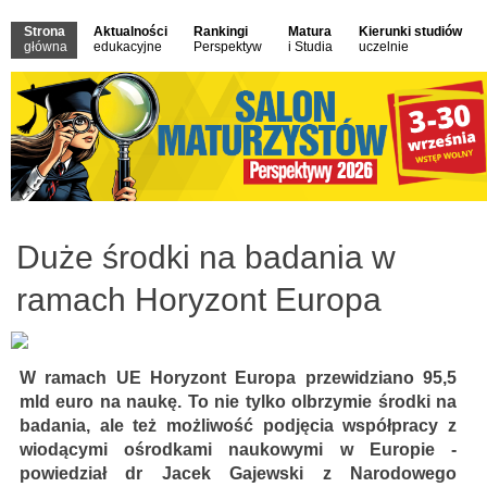
Strona
Aktualności
Rankingi
Matura
Kierunki studiów
główna
edukacyjne
Perspektyw
i Studia
uczelnie
Duże środki na badania w
ramach Horyzont Europa
W ramach UE Horyzont Europa przewidziano 95,5
mld euro na naukę. To nie tylko olbrzymie środki na
badania, ale też możliwość podjęcia współpracy z
wiodącymi ośrodkami naukowymi w Europie -
powiedział dr Jacek Gajewski z Narodowego