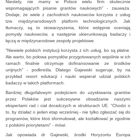
Niestety, nie mamy w Polsce wielu firm skutecznie
wspomagających pisanie grantów naukowych" - zauważa.
Dodaje, że wiele z zachodnich naukowców korzysta z usług
tzw. międzynarodowych platform technologicznych. Jak
tłumaczy, są to stowarzyszenia, które wstępnie oceniają
pomysły naukowców, a następnie ukierunkowują badaczy i
łączą w międzynarodowe zespoły projektowe.
"Niewiele polskich instytucji korzysta z ich usług, bo są płatne.
Ale warto, bo połowa pomysłów przygotowanych wspólnie w ich
ramach finalnie otrzymuje dofinansowanie ze środków
unijnych" - podkreśla. Dlatego Gajewski sugeruje, by na
przykład resort edukacji i nauki wspierał udział polskich
badaczy w takich platformach.
Bardziej długofalowym podejściem do uzyskiwania grantów
przez Polaków jest sukcesywne obsadzanie naszymi
ekspertami rad i ciał doradczych w strukturach UE. "Chodzi o
to, by działać o jeden etap wcześniej - nie tylko zgłaszać się do
programów, które ktoś sformułował, ale kształtować je zgodnie
z polskimi priorytetami" - mówi.
Jak opowiada dr Gajewski, środki Horyzontu Europa