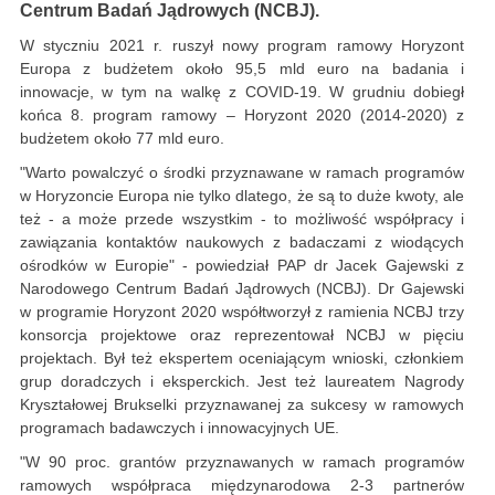
Centrum Badań Jądrowych (NCBJ).
W styczniu 2021 r. ruszył nowy program ramowy Horyzont
Europa z budżetem około 95,5 mld euro na badania i
innowacje, w tym na walkę z COVID-19. W grudniu dobiegł
końca 8. program ramowy – Horyzont 2020 (2014-2020) z
budżetem około 77 mld euro.
"Warto powalczyć o środki przyznawane w ramach programów
w Horyzoncie Europa nie tylko dlatego, że są to duże kwoty, ale
też - a może przede wszystkim - to możliwość współpracy i
zawiązania kontaktów naukowych z badaczami z wiodących
ośrodków w Europie" - powiedział PAP dr Jacek Gajewski z
Narodowego Centrum Badań Jądrowych (NCBJ). Dr Gajewski
w programie Horyzont 2020 współtworzył z ramienia NCBJ trzy
konsorcja projektowe oraz reprezentował NCBJ w pięciu
projektach. Był też ekspertem oceniającym wnioski, członkiem
grup doradczych i eksperckich. Jest też laureatem Nagrody
Kryształowej Brukselki przyznawanej za sukcesy w ramowych
programach badawczych i innowacyjnych UE.
"W 90 proc. grantów przyznawanych w ramach programów
ramowych współpraca międzynarodowa 2-3 partnerów