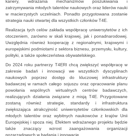
kariery, wdrażania mechanizmów poszukiwania i
zatrzymywania młodych talentów naukowych oraz liderów nauki
w macierzystych uczelniach. Ponadto przygotowana zostanie
strategia nauki otwartej dla wszystkich członków T4E.
Realizacja tych celów zakłada współpracę uniwersytetów z ich
otoczeniem, zarówno w skali krajowej, jak i ponadnarodowej.
Uwzględnia również kooperację z regionalnymi, krajowymi i
europejskimi podmiotami z sektora biznesu, przemysłu, kultury,
polityki, a także społeczeństwa obywatelskiego.
Do 2024 roku partnerzy T4ERI chcą zwiększyć współpracę w
zakresie badań i innowacji we wszystkich dyscyplinach
naukowych poprzez dostęp do kluczowej infrastruktury
badawczej w ramach całego sojuszu oraz opracowanie planu
powołania wspólnych wirtualnych centrów badawczych,
realizujących działania związane z misją T4E. Przygotowane
zostaną również strategie, standardy i infrastruktura
zwiększająca atrakcyjność uniwersytetów członkowskich dla
młodych talentów oraz wybitnych naukowców z krajów Unii
Europejskiej i spoza niej. Efektem wdrażanego projektu będzie
także znaczący wzrost zaangażowania organizacji
pozarządowych w badania i innowacje.