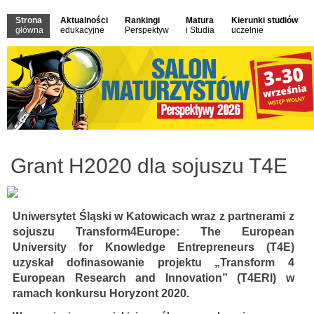
Strona
Aktualności
Rankingi
Matura
Kierunki studiów
główna
edukacyjne
Perspektyw
i Studia
uczelnie
Grant H2020 dla sojuszu T4E
Uniwersytet Śląski w Katowicach wraz z partnerami z
sojuszu Transform4Europe: The European
University for Knowledge Entrepreneurs (T4E)
uzyskał dofinasowanie projektu „Transform 4
European Research and Innovation” (T4ERI) w
ramach konkursu Horyzont 2020.