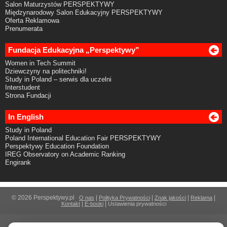
Salon Maturzystów PERSPEKTYWY
Międzynarodowy Salon Edukacyjny PERSPEKTYWY
Oferta Reklamowa
Prenumerata
Fundacja Edukacyjna „Perspektywy”
Women in Tech Summit
Dziewczyny na politechniki!
Study in Poland – serwis dla uczelni
Interstudent
Strona Fundacji
In English
Study in Poland
Poland International Education Fair PERSPEKTYWY
Perspektywy Education Foundation
IREG Observatory on Academic Ranking
Engirank
© 2026 Perspektywy.pl
|
|
|
|
O nas
Polityka Prywatności
Znak jakości
Reklama
|
|
Kontakt
E-booki
Ustawienia prywatności