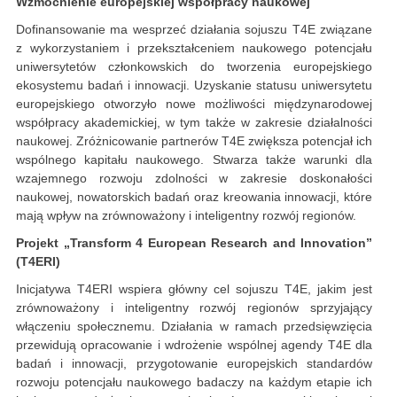
Wzmocnienie europejskiej współpracy naukowej
Dofinansowanie ma wesprzeć działania sojuszu T4E związane
z wykorzystaniem i przekształceniem naukowego potencjału
uniwersytetów członkowskich do tworzenia europejskiego
ekosystemu badań i innowacji. Uzyskanie statusu uniwersytetu
europejskiego otworzyło nowe możliwości międzynarodowej
współpracy akademickiej, w tym także w zakresie działalności
naukowej. Zróżnicowanie partnerów T4E zwiększa potencjał ich
wspólnego kapitału naukowego. Stwarza także warunki dla
wzajemnego rozwoju zdolności w zakresie doskonałości
naukowej, nowatorskich badań oraz kreowania innowacji, które
mają wpływ na zrównoważony i inteligentny rozwój regionów.
Projekt
„Transform 4 European Research and Innovation”
(T4ERI)
Inicjatywa T4ERI wspiera główny cel sojuszu T4E, jakim jest
zrównoważony i inteligentny rozwój regionów sprzyjający
włączeniu społecznemu. Działania w ramach przedsięwzięcia
przewidują opracowanie i wdrożenie wspólnej agendy T4E dla
badań i innowacji, przygotowanie europejskich standardów
rozwoju potencjału naukowego badaczy na każdym etapie ich