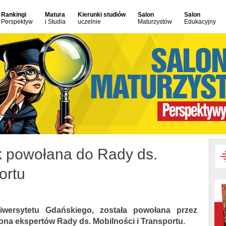
Rankingi
Matura
Kierunki studiów
Salon
Salon
Perspektyw
i Studia
uczelnie
Maturzystów
Edukacyjny
k powołana do Rady ds.
ortu
wersytetu Gdańskiego, została powołana przez
na ekspertów Rady ds. Mobilności i Transportu.