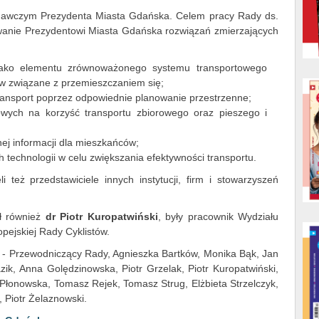
dawczym Prezydenta Miasta Gdańska. Celem pracy Rady ds.
owanie Prezydentowi Miasta Gdańska rozwiązań zmierzających
 jako elementu zrównoważonego systemu transportowego
w związane z przemieszczaniem się;
ansport poprzez odpowiednie planowanie przestrzenne;
wych na korzyść transportu zbiorowego oraz pieszego i
ej informacji dla mieszkańców;
 technologii w celu zwiększania efektywności transportu.
 też przedstawiciele innych instytucji, firm i stowarzyszeń
ł również
dr Piotr Kuropatwiński
, były pracownik Wydziału
pejskiej Rady Cyklistów.
ki - Przewodniczący Rady, Agnieszka Bartków, Monika Bąk, Jan
ik, Anna Golędzinowska, Piotr Grzelak, Piotr Kuropatwiński,
Płonowska, Tomasz Rejek, Tomasz Strug, Elżbieta Strzelczyk,
 Piotr Żelaznowski.