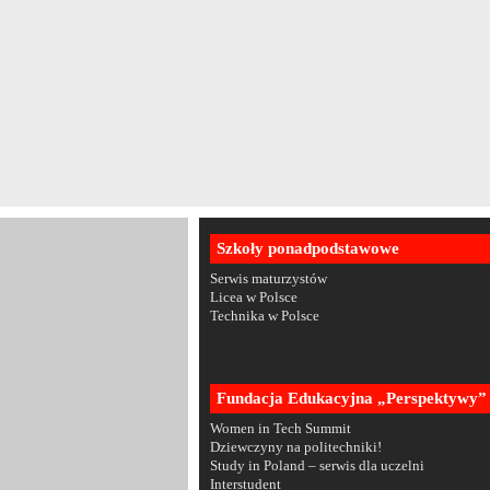
Szkoły ponadpodstawowe
Serwis maturzystów
Licea w Polsce
Technika w Polsce
Fundacja Edukacyjna „Perspektywy”
Women in Tech Summit
Dziewczyny na politechniki!
Study in Poland – serwis dla uczelni
Interstudent