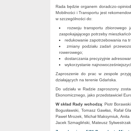
Rada będzie organem doradczo-opinio
Mobilności i Transportu jest rekomend
w szczególności do:
rozwoju transportu zbiorowego
zaspokajającego potrzeby mieszkańcó
redukowanie zapotrzebowania na tr
zmiany podziału zadań przewozo
rowerowego;
dostarczania precyzyjnie adresowan
wykorzystanie najnowocześniejszych
Zaproszenie do prac w zespole przyjęli
działających na terenie Gdańska.
Do udziału w Radzie zaproszony zosta
Ekonomicznego, jako przedstawiciel Euro
W skład Rady wchodzą
: Piotr Boraws
Bogusławski, Tomasz Gawłas, Rafał Glaz
Paweł Mrozek, Michał Maksymiuk, Anita 
Jacek Szmagliński, Mateusz Sylwestrzak,