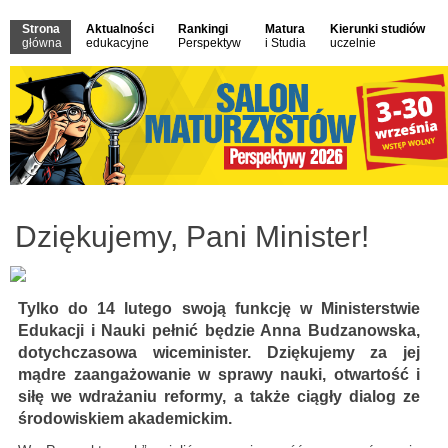
Strona
Aktualności
Rankingi
Matura
Kierunki studiów
główna
edukacyjne
Perspektyw
i Studia
uczelnie
Dziękujemy, Pani Minister!
Tylko do 14 lutego swoją funkcję w Ministerstwie
Edukacji i Nauki pełnić będzie Anna Budzanowska,
dotychczasowa wiceminister. Dziękujemy za jej
mądre zaangażowanie w sprawy nauki, otwartość i
siłę we wdrażaniu reformy, a także ciągły dialog ze
środowiskiem akademickim.