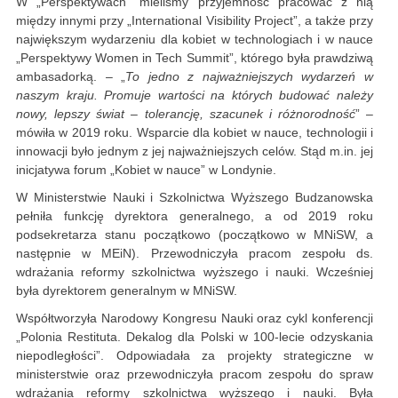
W „Perspektywach” mieliśmy przyjemność pracować z nią
między innymi przy „International Visibility Project”, a także przy
największym wydarzeniu dla kobiet w technologiach i w nauce
„Perspektywy Women in Tech Summit”, którego była prawdziwą
ambasadorką. – „
To jedno z najważniejszych wydarzeń w
naszym kraju. Promuje wartości na których budować należy
nowy, lepszy świat – tolerancję, szacunek i różnorodność
” –
mówiła w 2019 roku. Wsparcie dla kobiet w nauce, technologii i
innowacji było jednym z jej najważniejszych celów. Stąd m.in. jej
inicjatywa forum „Kobiet w nauce” w Londynie.
W Ministerstwie Nauki i Szkolnictwa Wyższego Budzanowska
pełniła funkcję dyrektora generalnego, a od 2019 roku
podsekretarza stanu początkowo (początkowo w MNiSW, a
następnie w MEiN). Przewodniczyła pracom zespołu ds.
wdrażania reformy szkolnictwa wyższego i nauki. Wcześniej
była dyrektorem generalnym w MNiSW.
Współtworzyła Narodowy Kongresu Nauki oraz cykl konferencji
„Polonia Restituta. Dekalog dla Polski w 100-lecie odzyskania
niepodległości”. Odpowiadała za projekty strategiczne w
ministerstwie oraz przewodniczyła pracom zespołu do spraw
wdrażania reformy szkolnictwa wyższego i nauki. Była