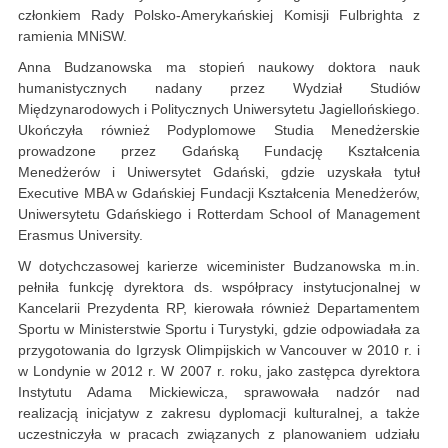
członkiem Rady Polsko-Amerykańskiej Komisji Fulbrighta z
ramienia MNiSW.
Anna Budzanowska ma stopień naukowy doktora nauk
humanistycznych nadany przez Wydział Studiów
Międzynarodowych i Politycznych Uniwersytetu Jagiellońskiego.
Ukończyła również Podyplomowe Studia Menedżerskie
prowadzone przez Gdańską Fundację Kształcenia
Menedżerów i Uniwersytet Gdański, gdzie uzyskała tytuł
Executive MBA w Gdańskiej Fundacji Kształcenia Menedżerów,
Uniwersytetu Gdańskiego i Rotterdam School of Management
Erasmus University.
W dotychczasowej karierze wiceminister Budzanowska m.in.
pełniła funkcję dyrektora ds. współpracy instytucjonalnej w
Kancelarii Prezydenta RP, kierowała również Departamentem
Sportu w Ministerstwie Sportu i Turystyki, gdzie odpowiadała za
przygotowania do Igrzysk Olimpijskich w Vancouver w 2010 r. i
w Londynie w 2012 r. W 2007 r. roku, jako zastępca dyrektora
Instytutu Adama Mickiewicza, sprawowała nadzór nad
realizacją inicjatyw z zakresu dyplomacji kulturalnej, a także
uczestniczyła w pracach związanych z planowaniem udziału