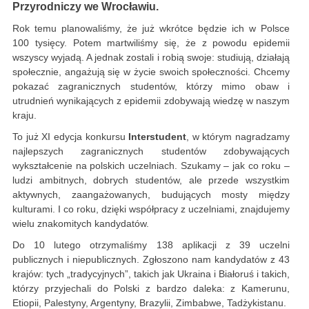
Przyrodniczy we Wrocławiu.
Rok temu planowaliśmy, że już wkrótce będzie ich w Polsce
100 tysięcy. Potem martwiliśmy się, że z powodu epidemii
wszyscy wyjadą. A jednak zostali i robią swoje: studiują, działają
społecznie, angażują się w życie swoich społeczności. Chcemy
pokazać zagranicznych studentów, którzy mimo obaw i
utrudnień wynikających z epidemii zdobywają wiedzę w naszym
kraju.
To już XI edycja konkursu
Interstudent
, w którym nagradzamy
najlepszych zagranicznych studentów zdobywających
wykształcenie na polskich uczelniach. Szukamy – jak co roku –
ludzi ambitnych, dobrych studentów, ale przede wszystkim
aktywnych, zaangażowanych, budujących mosty między
kulturami. I co roku, dzięki współpracy z uczelniami, znajdujemy
wielu znakomitych kandydatów.
Do 10 lutego otrzymaliśmy 138 aplikacji z 39 uczelni
publicznych i niepublicznych. Zgłoszono nam kandydatów z 43
krajów: tych „tradycyjnych”, takich jak Ukraina i Białoruś i takich,
którzy przyjechali do Polski z bardzo daleka: z Kamerunu,
Etiopii, Palestyny, Argentyny, Brazylii, Zimbabwe, Tadżykistanu.