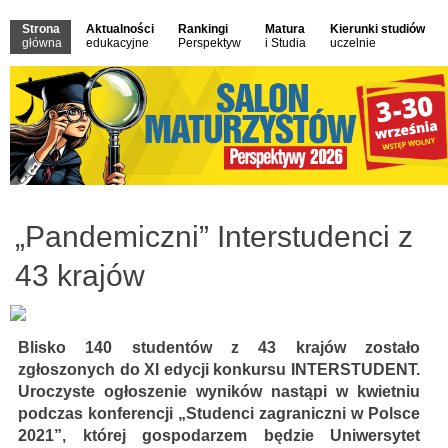
Strona
Aktualności
Rankingi
Matura
Kierunki studiów
główna
edukacyjne
Perspektyw
i Studia
uczelnie
„Pandemiczni” Interstudenci z
43 krajów
Blisko 140 studentów z 43 krajów zostało
zgłoszonych do XI edycji konkursu INTERSTUDENT.
Uroczyste ogłoszenie wyników nastąpi w kwietniu
podczas konferencji „Studenci zagraniczni w Polsce
2021”, której gospodarzem będzie Uniwersytet