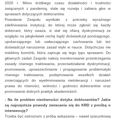
2020 r. Mimo krótkiego czasu działalności i trudności
związanych z pandemią, stale się rozwija i zabiera głos w
sprawach dotyczących doktorantów.
Powołanie Zespołu wynikało z potrzeby wyraźnego
zdefiniowania instytucji, do której może zgłosić się każdy
doktorant, który uważa, iż stał się ofiarą dyskryminacji ze
względu na jakąkolwiek cechę bądź doświadczył poniżającego,
upokarzającego lub uwłaczającego zachowania lub też
doświadczył naruszenia zasad etyki w nauce. Dotychczas nie
mieliśmy komórki, która zajmuje się tego typu sprawami. Do
głównych zadań Zespołu należy monitorowanie przestrzegania
zasady równego traktowania, przeciwdziałanie dyskryminacji;
promowanie, upowszechnianie i propagowanie problematyki
równego traktowania; podejmowanie wszelkich działań
zmierzających do wyeliminowania nietolerancji i naruszeń
prawa do równości, wolności i godności doktorantów oraz
promowanie dobrych praktyk akademickich.
- Na ile problem nierówności dotyka doktorantów? Jakie
są najczęstsze powody zwracania się do KRD z prośbą o
interwencję?
Trzeba być ostrożnym z próbą wskazania – nawet szacunkową