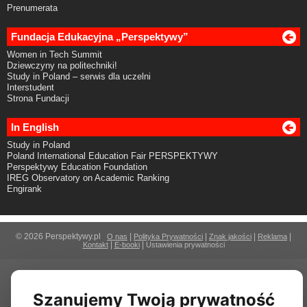
Prenumerata
Fundacja Edukacyjna „Perspektywy”
Women in Tech Summit
Dziewczyny na politechniki!
Study in Poland – serwis dla uczelni
Interstudent
Strona Fundacji
In English
Study in Poland
Poland International Education Fair PERSPEKTYWY
Perspektywy Education Foundation
IREG Observatory on Academic Ranking
Engirank
© 2026 Perspektywy.pl
|
|
|
|
O nas
Polityka Prywatności
Znak jakości
Reklama
|
|
Kontakt
E-booki
Ustawienia prywatności
Szanujemy Twoją prywatność