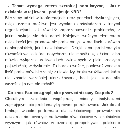
- Temat wymaga zatem szerokiej popularyzacji. Jakie
działania w tej kwestii podejmuje KRD?
Bierzemy udział w konferencjach oraz panelach dyskusyjnych,
dzięki czemu możliwa jest wymiana doświadczeń z innymi
organizacjami, jak również zaprezentowanie problemów, z
jakimi stykają się doktoranci. Kolejnym ważnym elementem
działalności jest promowanie problematyki w mediach, zarówno
ogólnopolskich, jak i uczelnianych. Dzięki temu problematyka
równościowa, o której dotychczas nie mówiło się głośno, albo
mówiło wyłącznie w kwestiach związanych z płcią, zaczyna
pojawiać się w dyskursie. To bardzo ważne, ponieważ znaczna
ilość problemów bierze się z niewiedzy, braku wrażliwości, która
nie została wcześniej ukształtowana, bo i jak, skoro nikt
wcześniej o tym nie mówił?
- Co chce Pan osiągnąć jako przewodniczący Zespołu?
Chciałbym zacieśnić współpracę między instytucjami
zajmującymi się problematyką równego traktowania. Jak dotąd
brakuje wspólnego formatu dla całościowego prowadzenia
działań zorientowanych na kwestie równościowe w szkolnictwie
wyższym, jak również w szerszej perspektywie, polskiego