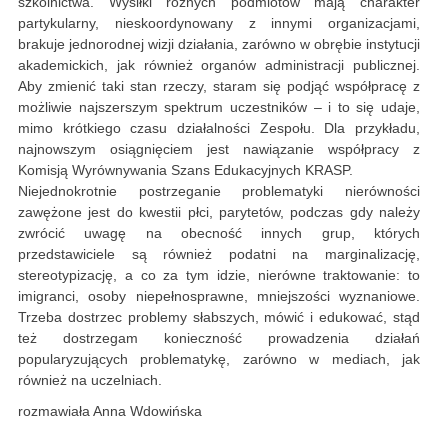
szkolnictwa. Wysiłki różnych podmiotów mają charakter
partykularny, nieskoordynowany z innymi organizacjami,
brakuje jednorodnej wizji działania, zarówno w obrębie instytucji
akademickich, jak również organów administracji publicznej.
Aby zmienić taki stan rzeczy, staram się podjąć współpracę z
możliwie najszerszym spektrum uczestników – i to się udaje,
mimo krótkiego czasu działalności Zespołu. Dla przykładu,
najnowszym osiągnięciem jest nawiązanie współpracy z
Komisją Wyrównywania Szans Edukacyjnych KRASP.
Niejednokrotnie postrzeganie problematyki nierówności
zawężone jest do kwestii płci, parytetów, podczas gdy należy
zwrócić uwagę na obecność innych grup, których
przedstawiciele są również podatni na marginalizację,
stereotypizację, a co za tym idzie, nierówne traktowanie: to
imigranci, osoby niepełnosprawne, mniejszości wyznaniowe.
Trzeba dostrzec problemy słabszych, mówić i edukować, stąd
też dostrzegam konieczność prowadzenia działań
popularyzujących problematykę, zarówno w mediach, jak
również na uczelniach.
rozmawiała Anna Wdowińska