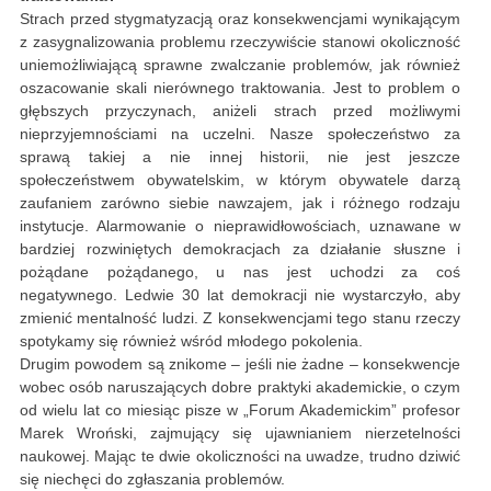
Strach przed stygmatyzacją oraz konsekwencjami wynikającym
z zasygnalizowania problemu rzeczywiście stanowi okoliczność
uniemożliwiającą sprawne zwalczanie problemów, jak również
oszacowanie skali nierównego traktowania. Jest to problem o
głębszych przyczynach, aniżeli strach przed możliwymi
nieprzyjemnościami na uczelni. Nasze społeczeństwo za
sprawą takiej a nie innej historii, nie jest jeszcze
społeczeństwem obywatelskim, w którym obywatele darzą
zaufaniem zarówno siebie nawzajem, jak i różnego rodzaju
instytucje. Alarmowanie o nieprawidłowościach, uznawane w
bardziej rozwiniętych demokracjach za działanie słuszne i
pożądane pożądanego, u nas jest uchodzi za coś
negatywnego. Ledwie 30 lat demokracji nie wystarczyło, aby
zmienić mentalność ludzi. Z konsekwencjami tego stanu rzeczy
spotykamy się również wśród młodego pokolenia.
Drugim powodem są znikome – jeśli nie żadne – konsekwencje
wobec osób naruszających dobre praktyki akademickie, o czym
od wielu lat co miesiąc pisze w „Forum Akademickim” profesor
Marek Wroński, zajmujący się ujawnianiem nierzetelności
naukowej. Mając te dwie okoliczności na uwadze, trudno dziwić
się niechęci do zgłaszania problemów.