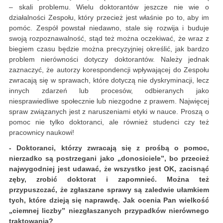
– skali problemu. Wielu doktorantów jeszcze nie wie o
działalności Zespołu, który przecież jest właśnie po to, aby im
pomóc. Zespół powstał niedawno, stale się rozwija i buduje
swoją rozpoznawalność, stąd też można oczekiwać, że wraz z
biegiem czasu będzie można precyzyjniej określić, jak bardzo
problem nierówności dotyczy doktorantów. Należy jednak
zaznaczyć, że autorzy korespondencji wpływającej do Zespołu
zwracają się w sprawach, które dotyczą nie dyskryminacji, lecz
innych zdarzeń lub procesów, odbieranych jako
niesprawiedliwe społecznie lub niezgodne z prawem. Najwięcej
spraw związanych jest z naruszeniami etyki w nauce. Proszą o
pomoc nie tylko doktoranci, ale również studenci czy też
pracownicy naukowi!
- Doktoranci, którzy zwracają się z prośbą o pomoc,
nierzadko są postrzegani jako „donosiciele”, bo przecież
najwygodniej jest udawać, że wszystko jest OK, zacisnąć
zęby, zrobić doktorat i zapomnieć. Można też
przypuszczać, że zgłaszane sprawy są zaledwie ułamkiem
tych, które dzieją się naprawdę. Jak ocenia Pan wielkość
„ciemnej liczby” niezgłaszanych przypadków nierównego
traktowania?