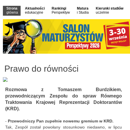
Strona
Aktualności
Rankingi
Matura
Kierunki studiów
główna
edukacyjne
Perspektyw
i Studia
uczelnie
Prawo do równości
Rozmowa z Tomaszem Burdzikiem,
p
rzewodniczącym Zespołu do spraw Równego
Traktowania Krajowej Reprezentacji Doktorantów
(KRD).
-
Przewodniczy Pan zupełnie nowemu gremium w KRD.
Tak, Zespół został powołany stosunkowo niedawno, w lipcu