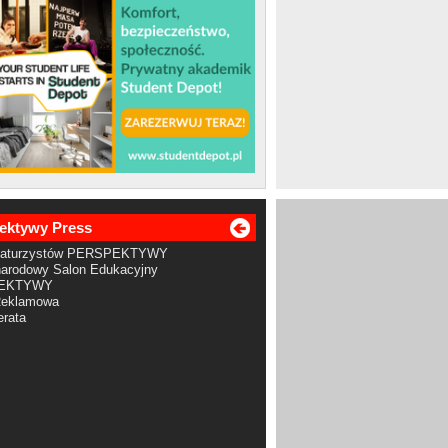
ektywy Press
Maturzystów PERSPEKTYWY
arodowy Salon Edukacyjny
EKTYWY
Reklamowa
rata