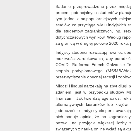
Badanie przeprowadzone przez międz
procent potencjalnych studentów planuj
tym jedno z najpopularniejszych miejs
studiów, co przyciąga wielu indyjskich s
dla studentów zagranicznych, np. re
dotychczasowych wyników. Według raport
za granicą w drugiej połowie 2020 roku,
Indyjscy studenci rozważają również ubi
możliwości zarobkowania, aby poradzi
COVID. Platforma Edtech Galvanize Te
stopnia podyplomowego (MS/MBA/do
przezwyciężenie obecnej recesji i zdobyc
Młodzi Hindusi narzekają na zbyt długi p
zdaniem, jest w przypadku studiów MBA
finansami. Jak twierdzą agenci ds. rekr
alternatywnych kierunków lub krajów.
jednocześnie. Indyjscy eksperci uważają
nich panuje opinia, że na zagraniczn
pozwoli na przyjęcie większej liczb
związanych z nauką online wciąż są aktu