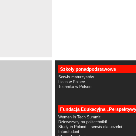
Szkoły ponadpodstawowe
Serwis maturzystów
Licea w Polsce
Technika w Polsce
Fundacja Edukacyjna „Perspektyw
Women in Tech Summit
Dziewczyny na politechniki!
Study in Poland – serwis dla uczelni
Interstudent