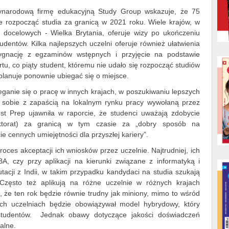
ynarodową firmę edukacyjną Study Group wskazuje, że 75
e rozpocząć studia za granicą w 2021 roku. Wiele krajów, w
c docelowych - Wielka Brytania, oferuje wizy po ukończeniu
tudentów. Kilka najlepszych uczelni oferuje również ułatwienia
zygnację z egzaminów wstępnych i przyjęcie na podstawie
u, co piąty student, któremu nie udało się rozpocząć studiów
 planuje ponownie ubiegać się o miejsce.
eganie się o pracę w innych krajach, w poszukiwaniu lepszych
ć sobie z zapaścią na lokalnym rynku pracy wywołaną przez
st Prep ujawniła w raporcie, że studenci uważają zdobycie
ktorat) za granicą w tym czasie za „dobry sposób na
ie cennych umiejętności dla przyszłej kariery”.
roces akceptacji ich wniosków przez uczelnie. Najtrudniej, ich
, czy przy aplikacji na kierunki związane z informatyką i
utacji z Indii, w takim przypadku kandydaci na studia szukają
 Często też aplikują na różne uczelnie w różnych krajach
, że ten rok będzie równie trudny jak miniony, mimo to wśród
ych uczelniach będzie obowiązywał model hybrydowy, który
y studentów. Jednak obawy dotyczące jakości doświadczeń
alne.