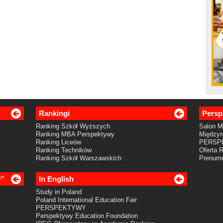
Rankingi
Persp
Ranking Szkół Wyższych
Salon 
Ranking MBA Perspektywy
Międzyn
Ranking Liceów
PERSP
Ranking Techników
Oferta 
Ranking Szkół Warszawskich
Prenume
y”
In English
Study in Poland
Poland International Education Fair
PERSPEKTYWY
Perspektywy Education Foundation