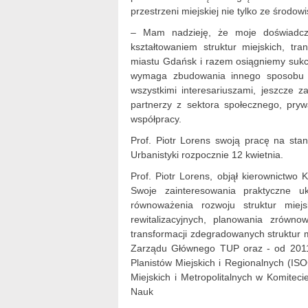
przestrzeni miejskiej nie tylko ze środow
– Mam nadzieję, że moje doświadcze
kształtowaniem struktur miejskich, tr
miastu Gdańsk i razem osiągniemy sukce
wymaga zbudowania innego sposobu d
wszystkimi interesariuszami, jeszcze
partnerzy z sektora społecznego, pryw
współpracy.
Prof. Piotr Lorens swoją pracę na stan
Urbanistyki rozpocznie 12 kwietnia.
Prof. Piotr Lorens, objął kierownictwo
Swoje zainteresowania praktyczne u
równoważenia rozwoju struktur miejs
rewitalizacyjnych, planowania zrówn
transformacji zdegradowanych struktur m
Zarządu Głównego TUP oraz - od 2011
Planistów Miejskich i Regionalnych (
Miejskich i Metropolitalnych w Komitec
Nauk