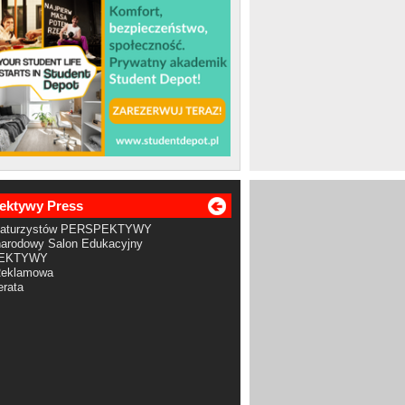
ektywy Press
Maturzystów PERSPEKTYWY
arodowy Salon Edukacyjny
EKTYWY
Reklamowa
rata