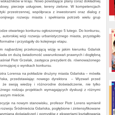
 wskaźników w kraju. Nowo powstające plany coraz dokładniej
budowy, pierzeje usługowe, tereny zielone. W kompetencjach
lityki przestrzennej, współpraca z inwestorami oraz dialog z
nijnego rozwoju miasta i spełniania potrzeb wielu grup
drodze otwartego konkursu ogłoszonego 5 lutego. Do konkursu,
autorskiej wizji rozwoju urbanistycznego miasta, przystąpiło
formalne i przystąpiły do kolejnego etapu.
am najbardziej przekonującą wizję w jakim kierunku Gdańsk
posiada on dużą świadomość uwarunkowań prawnych i dogłębną
śniał Piotr Grzelak, zastępca prezydent ds. równoważonego
formującej o wynikach konkursu.
Piotra Lorensa na pokładzie drużyny miasta Gdańska – mówiła
dańska, przedstawiając nowego dyrektora – Wyzwań przed
 że swoją wiedzę i różnorodne doświadczenie, nie tylko
óżnego rodzaju projektach wymagających dyskusji z różnymi
naszym mieście.
ecyzje na nowym stanowisku, profesor Piotr Lorens wymienił
i rozwoju Śródmieścia Gdańska, pogłębione i zintensyfikowane
z wymiana doświadczeń i pomysłów z ekspertami kształtowania