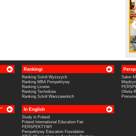
Rankingi
Persp
Ranking Szkół Wyższych
Salon 
Ranking MBA Perspektywy
Międzyn
Ranking Liceów
PERSP
Ranking Techników
Oferta 
Ranking Szkół Warszawskich
Prenume
y”
In English
Study in Poland
Poland International Education Fair
PERSPEKTYWY
Perspektywy Education Foundation