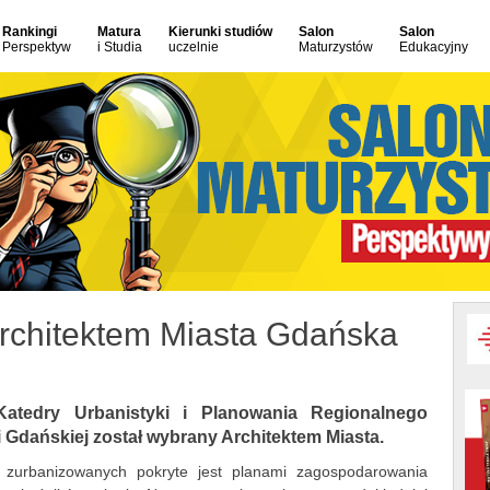
Rankingi
Matura
Kierunki studiów
Salon
Salon
Perspektyw
i Studia
uczelnie
Maturzystów
Edukacyjny
 Architektem Miasta Gdańska
 Katedry Urbanistyki i Planowania Regionalnego
i Gdańskiej został wybrany Architektem Miasta.
urbanizowanych pokryte jest planami zagospodarowania