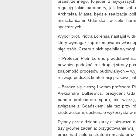
przestrzennego. To jeden z najwyższych
regulują takie parametry, jak linie za
Architekta Miasta będzie realizacja po
mieszkańcami Gdańska, w celu harmo
społecznych.
Wybór prof. Piotra Lorensa nastąpił w 
który wymagał zaprezentowania własnej, 
pięć osób. Cztery z nich spełniły wymogi 
– Profesor Piotr Lorens przedstawił n
powinien podążać, a z drugiej strony 
znajomość procesów budowlanych – wyja
rozwoju podczas konferencji prasowej in
– Bardzo się cieszę i witam profesora 
Aleksandra Dulkiewicz, prezydent G
panem profesorem sporo, ale wierzę,
związane z Gdańskiem, ale też przy r
środowiskami, doskonale wykorzysta w 
Pytany przez dziennikarzy o pierwsze d
trzy główne zadania: przygotowanie wizj
prace nad zieloną strategią miasta ora