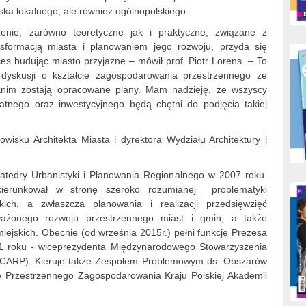
iska lokalnego, ale również ogólnopolskiego.
nie, zarówno teoretyczne jak i praktyczne, związane z
ansformacją miasta i planowaniem jego rozwoju, przyda się
s budując miasto przyjazne – mówił prof. Piotr Lorens. – To
yskusji o kształcie zagospodarowania przestrzennego ze
 zanim zostają opracowane plany. Mam nadzieję, że wszyscy
atnego oraz inwestycyjnego będą chętni do podjęcia takiej
owisku Architekta Miasta i dyrektora Wydziału Architektury i
 Katedry Urbanistyki i Planowania Regionalnego w 2007 roku.
kierunkował w stronę szeroko rozumianej problematyki
kich, a zwłaszcza planowania i realizacji przedsięwzięć
oważonego rozwoju przestrzennego miast i gmin, a także
iejskich. Obecnie (od września 2015r.) pełni funkcję Prezesa
 roku - wiceprezydenta Międzynarodowego Stowarzyszenia
ISOCARP). Kieruje także Zespołem Problemowym ds. Obszarów
ie Przestrzennego Zagospodarowania Kraju Polskiej Akademii