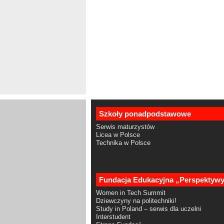
Szkoły ponadpodstawowe
Serwis maturzystów
Licea w Polsce
Technika w Polsce
Fundacja Edukacyjna „Perspektyw
Women in Tech Summit
Dziewczyny na politechniki!
Study in Poland – serwis dla uczelni
Interstudent