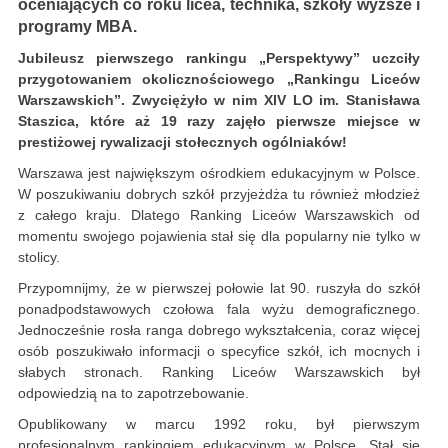
oceniających co roku licea, technika, szkoły wyższe i
programy MBA.
Jubileusz pierwszego rankingu „Perspektywy” uczciły
przygotowaniem okolicznościowego „Rankingu Liceów
Warszawskich”. Zwyciężyło w nim XIV LO im. Stanisława
Staszica, które aż 19 razy zajęło pierwsze miejsce w
prestiżowej rywalizacji stołecznych ogólniaków!
Warszawa jest największym ośrodkiem edukacyjnym w Polsce.
W poszukiwaniu dobrych szkół przyjeżdża tu również młodzież
z całego kraju. Dlatego Ranking Liceów Warszawskich od
momentu swojego pojawienia stał się dla popularny nie tylko w
stolicy.
Przypomnijmy, że w pierwszej połowie lat 90. ruszyła do szkół
ponadpodstawowych czołowa fala wyżu demograficznego.
Jednocześnie rosła ranga dobrego wykształcenia, coraz więcej
osób poszukiwało informacji o specyfice szkół, ich mocnych i
słabych stronach. Ranking Liceów Warszawskich był
odpowiedzią na to zapotrzebowanie.
Opublikowany w marcu 1992 roku, był pierwszym
profesjonalnym rankingiem edukacyjnym w Polsce. Stał się