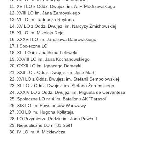
XVII LO z Oddz. Dwujęz. im. A. F. Modrzewskiego
XVIII LO im. Jana Zamoyskiego
VI LO im. Tadeusza Reytana
XV LO z Oddz. Dwujęz. im. Narcyzy Żmichowskiej
XI LO im. Mikołaja Reja
XXXVII LO im. Jarosława Dąbrowskiego
I Społeczne LO
XLI LO im. Joachima Lelewela
XXVIII LO im. Jana Kochanowskiego
CXXII LO im. Ignacego Domeyki
XXII LO z Oddz. Dwujęz. im. Jose Marti
XVI LO z Oddz. Dwujęz. im. Stefanii Sempołowskiej
XL LO z Oddz. Dwujez. im. Stefana Żeromskiego
XXXIV LO z Oddz. Dwujęz. im. Miguela de Cervantesa
Społeczne LO nr 4 im. Batalionu AK "Parasol"
XIX LO im. Powstańców Warszawy
XXI LO im. Hugona Kołłątaja
LO Przymierza Rodzin im. Jana Pawła II
Niepubliczne LO nr 81 SGH
IV LO im. A. Mickiewicza