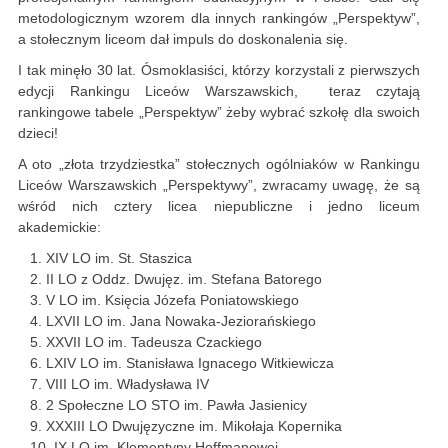
metodologicznym wzorem dla innych rankingów „Perspektyw”,
a stołecznym liceom dał impuls do doskonalenia się.
I tak minęło 30 lat. Ósmoklasiści, którzy korzystali z pierwszych
edycji Rankingu Liceów Warszawskich, teraz czytają
rankingowe tabele „Perspektyw” żeby wybrać szkołę dla swoich
dzieci!
A oto „złota trzydziestka” stołecznych ogólniaków w Rankingu
Liceów Warszawskich „Perspektywy”, zwracamy uwagę, że są
wśród nich cztery licea niepubliczne i jedno liceum
akademickie:
XIV LO im. St. Staszica
II LO z Oddz. Dwujęz. im. Stefana Batorego
V LO im. Księcia Józefa Poniatowskiego
LXVII LO im. Jana Nowaka-Jeziorańskiego
XXVII LO im. Tadeusza Czackiego
LXIV LO im. Stanisława Ignacego Witkiewicza
VIII LO im. Władysława IV
2 Społeczne LO STO im. Pawła Jasienicy
XXXIII LO Dwujęzyczne im. Mikołaja Kopernika
IX LO im. Klementyny Hoffmanowej