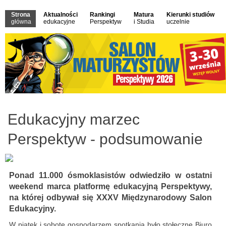
Strona
Aktualności
Rankingi
Matura
Kierunki studiów
główna
edukacyjne
Perspektyw
i Studia
uczelnie
Edukacyjny marzec
Perspektyw - podsumowanie
Ponad 11.000 ósmoklasistów odwiedziło w ostatni
weekend marca platformę edukacyjną Perspektywy,
na której odbywał się XXXV Międzynarodowy Salon
Edukacyjny.
W piątek i sobotę gospodarzem spotkania było stołeczne Biuro