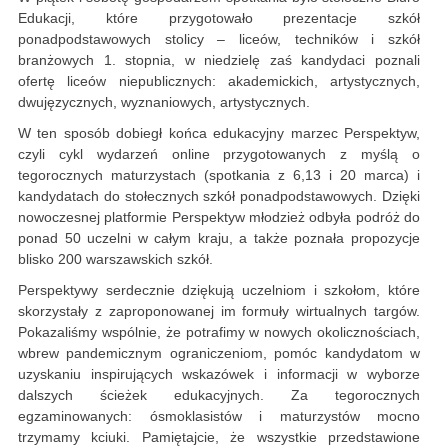
Edukacji, które przygotowało prezentacje szkół
ponadpodstawowych stolicy – liceów, techników i szkół
branżowych 1. stopnia, w niedzielę zaś kandydaci poznali
ofertę liceów niepublicznych: akademickich, artystycznych,
dwujęzycznych, wyznaniowych, artystycznych.
W ten sposób dobiegł końca edukacyjny marzec Perspektyw,
czyli cykl wydarzeń online przygotowanych z myślą o
tegorocznych maturzystach (spotkania z 6,13 i 20 marca) i
kandydatach do stołecznych szkół ponadpodstawowych. Dzięki
nowoczesnej platformie Perspektyw młodzież odbyła podróż do
ponad 50 uczelni w całym kraju, a także poznała propozycje
blisko 200 warszawskich szkół.
Perspektywy serdecznie dziękują uczelniom i szkołom, które
skorzystały z zaproponowanej im formuły wirtualnych targów.
Pokazaliśmy wspólnie, że potrafimy w nowych okolicznościach,
wbrew pandemicznym ograniczeniom, pomóc kandydatom w
uzyskaniu inspirujących wskazówek i informacji w wyborze
dalszych ścieżek edukacyjnych. Za tegorocznych
egzaminowanych: ósmoklasistów i maturzystów mocno
trzymamy kciuki. Pamiętajcie, że wszystkie przedstawione