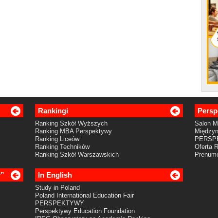
Rankingi
Persp
Ranking Szkół Wyższych
Salon 
Ranking MBA Perspektywy
Międzyn
Ranking Liceów
PERSP
Ranking Techników
Oferta 
Ranking Szkół Warszawskich
Prenume
y”
In English
Study in Poland
Poland International Education Fair
PERSPEKTYWY
Perspektywy Education Foundation