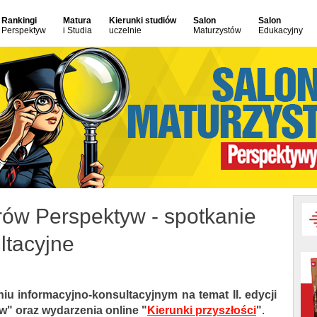
Rankingi
Matura
Kierunki studiów
Salon
Salon
Perspektyw
i Studia
uczelnie
Maturzystów
Edukacyjny
ów Perspektyw - spotkanie
ltacyjne
u informacyjno-konsultacyjnym na temat II. edycji
" oraz wydarzenia online
"
Kierunki przyszłości
"
.