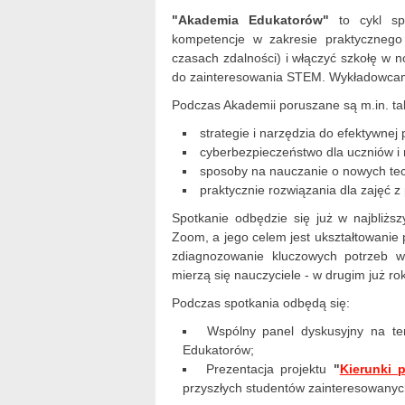
"Akademia Edukatorów"
to cykl spo
kompetencje w zakresie praktycznego
czasach zdalności) i włączyć szkołę w no
do zainteresowania STEM. Wykładowcami s
Podczas Akademii poruszane są m.in. tak
strategie i narzędzia do efektywnej 
cyberbezpieczeństwo dla uczniów i n
sposoby na nauczanie o nowych tec
praktycznie rozwiązania dla zajęć 
Spotkanie odbędzie się już w najbliżs
Zoom, a jego celem jest ukształtowanie 
zdiagnozowanie kluczowych potrzeb w
mierzą się nauczyciele - w drugim już ro
Podczas spotkania odbędą się:
Wspólny panel dyskusyjny na te
Edukatorów;
Prezentacja projektu
"
Kierunki p
przyszłych studentów zainteresowanyc