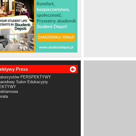
ektywy Press
Maturzystów PERSPEKTYWY
arodowy Salon Edukacyjny
EKTYWY
Reklamowa
rata