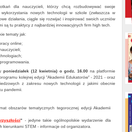
tkań dla nauczycieli, którzy chcą rozbudowywać swoje
 wykorzystania nowych technologii w szkole (zwłaszcza w
we działania, ciągle się rozwijać i inspirować swoich uczniów
ą tu praktycy z najbardziej innowacyjnych firm high tech.
ie tematy jak:
pracy online;
auczycieli;
hnologiach;
z programowania.
zy
poniedziałek (12 kwietnia) o godz. 16.00
na platformie
programu kolejnej edycji "Akademii Edukatorów" - 2021 - oraz
iedzowych z zakresu nowych technologii z jakimi obecnie
ku pandemii.
mat obszarów tematycznych tegorocznej edycji Akademii
rzyszłości
"
- jedyne takie ogólnopolskie wydarzenie dla
h kierunkami STEM - informacje od organizatora.