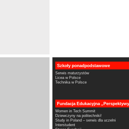
Szkoły ponadpodstawowe
Serwis maturzystów
Licea w Polsce
Technika w Polsce
Fundacja Edukacyjna „Perspektyw
Women in Tech Summit
Dziewczyny na politechniki!
Study in Poland – serwis dla uczelni
Interstudent