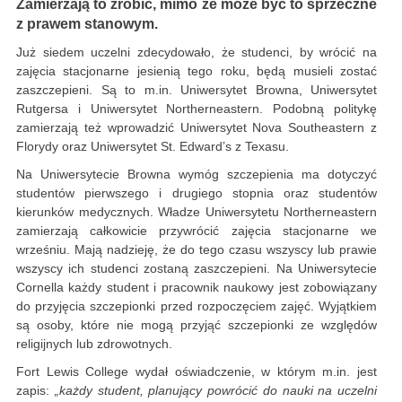
Zamierzają to zrobić, mimo że może być to sprzeczne
z prawem stanowym.
Już siedem uczelni zdecydowało, że studenci, by wrócić na
zajęcia stacjonarne jesienią tego roku, będą musieli zostać
zaszczepieni. Są to m.in. Uniwersytet Browna, Uniwersytet
Rutgersa i Uniwersytet Northerneastern. Podobną politykę
zamierzają też wprowadzić Uniwersytet Nova Southeastern z
Florydy oraz Uniwersytet St. Edward’s z Texasu.
Na Uniwersytecie Browna wymóg szczepienia ma dotyczyć
studentów pierwszego i drugiego stopnia oraz studentów
kierunków medycznych. Władze Uniwersytetu Northerneastern
zamierzają całkowicie przywrócić zajęcia stacjonarne we
wrześniu. Mają nadzieję, że do tego czasu wszyscy lub prawie
wszyscy ich studenci zostaną zaszczepieni. Na Uniwersytecie
Cornella każdy student i pracownik naukowy jest zobowiązany
do przyjęcia szczepionki przed rozpoczęciem zajęć. Wyjątkiem
są osoby, które nie mogą przyjąć szczepionki ze względów
religijnych lub zdrowotnych.
Fort Lewis College wydał oświadczenie, w którym m.in. jest
zapis:
„każdy student, planujący powrócić do nauki na uczelni