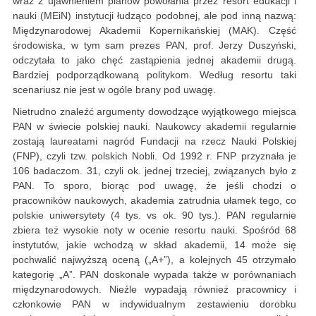
wraz z ujawnieniem planów powołania przez resort edukacji i
nauki (MEiN) instytucji łudząco podobnej, ale pod inną nazwą:
Międzynarodowej Akademii Kopernikańskiej (MAK). Część
środowiska, w tym sam prezes PAN, prof. Jerzy Duszyński,
odczytała to jako chęć zastąpienia jednej akademii drugą.
Bardziej podporządkowaną politykom. Według resortu taki
scenariusz nie jest w ogóle brany pod uwagę.
Nietrudno znaleźć argumenty dowodzące wyjątkowego miejsca
PAN w świecie polskiej nauki. Naukowcy akademii regularnie
zostają laureatami nagród Fundacji na rzecz Nauki Polskiej
(FNP), czyli tzw. polskich Nobli. Od 1992 r. FNP przyznała je
106 badaczom. 31, czyli ok. jednej trzeciej, związanych było z
PAN. To sporo, biorąc pod uwagę, że jeśli chodzi o
pracowników naukowych, akademia zatrudnia ułamek tego, co
polskie uniwersytety (4 tys. vs ok. 90 tys.). PAN regularnie
zbiera też wysokie noty w ocenie resortu nauki. Spośród 68
instytutów, jakie wchodzą w skład akademii, 14 może się
pochwalić najwyższą oceną („A+”), a kolejnych 45 otrzymało
kategorię „A”. PAN doskonale wypada także w porównaniach
międzynarodowych. Nieźle wypadają również pracownicy i
członkowie PAN w indywidualnym zestawieniu dorobku