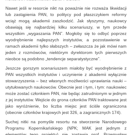
Nawet jeśli w resorcie nikt na poważnie nie rozważa likwidacji
lub zastąpienia PAN, to politycy pod płaszczykiem reformy
wciąż mogą akademii zaszkodzić. Jak słyszymy, naukowcy
obawiają się najbardziej kilku scenariuszy, w tym przede
wszystkim „wygaszania PAN”. Mogłoby się to odbyć poprzez
wyodrębnienie najlepszych instytutów, a pozostawienie w
ramach akademii tylko słabszych – zwłaszcza że jak mówi nam
jeden z rozmówców, niektórym dyrektorom tych pierwszych
nieobce są podobno „tendencje separatystyczne”.
Jeszcze gorszym scenariuszem miałoby być wyodrębnienie z
PAN wszystkich instytutów i uczynienie z akademii wyłącznie
stowarzyszenia – bez własnych możliwości uprawiania nauki –
utytułowanych naukowców. Obecnie jest i tym, i tym: naukowiec
może zostać członkiem PAN, nie będąc zatrudnionym w jednym
z jej instytutów. Wejście do grona członków PAN traktowane jest
jako wyróżnienie, bo liczba miejsc jest ściśle ograniczona
(obecnie członków krajowych jest 326, a zagranicznych 174).
Suchej nitki na pomyśle resortu na stworzenie Narodowego
Programu Kopernikańskiego (NPK; MAK jest jednym z
elementów tego projektu) nie zostawia prof. Przemysław