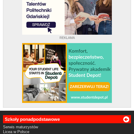
REKLAMA
Szkoły ponadpodstawowe
Serwis maturzystów
Licea w Polsce