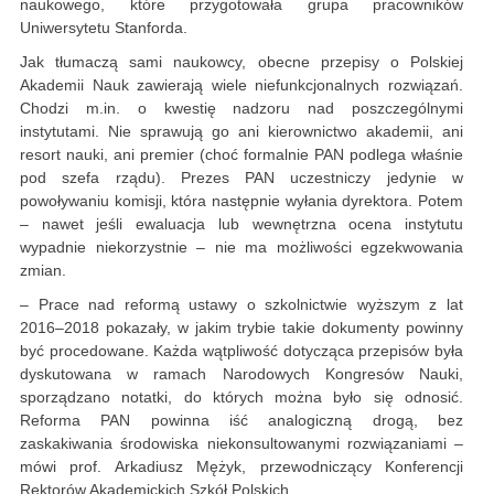
naukowego, które przygotowała grupa pracowników
Uniwersytetu Stanforda.
Jak tłumaczą sami naukowcy, obecne przepisy o Polskiej
Akademii Nauk zawierają wiele niefunkcjonalnych rozwiązań.
Chodzi m.in. o kwestię nadzoru nad poszczególnymi
instytutami. Nie sprawują go ani kierownictwo akademii, ani
resort nauki, ani premier (choć formalnie PAN podlega właśnie
pod szefa rządu). Prezes PAN uczestniczy jedynie w
powoływaniu komisji, która następnie wyłania dyrektora. Potem
– nawet jeśli ewaluacja lub wewnętrzna ocena instytutu
wypadnie niekorzystnie – nie ma możliwości egzekwowania
zmian.
– Prace nad reformą ustawy o szkolnictwie wyższym z lat
2016–2018 pokazały, w jakim trybie takie dokumenty powinny
być procedowane. Każda wątpliwość dotycząca przepisów była
dyskutowana w ramach Narodowych Kongresów Nauki,
sporządzano notatki, do których można było się odnosić.
Reforma PAN powinna iść analogiczną drogą, bez
zaskakiwania środowiska niekonsultowanymi rozwiązaniami –
mówi prof. Arkadiusz Mężyk, przewodniczący Konferencji
Rektorów Akademickich Szkół Polskich.