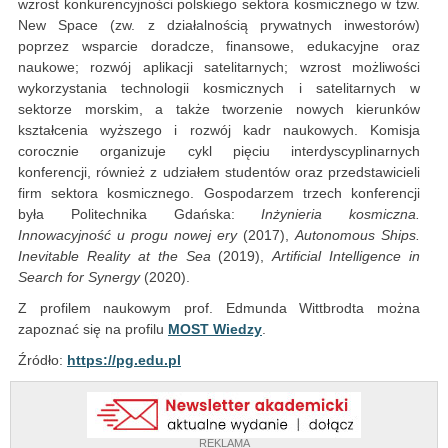
wzrost konkurencyjności polskiego sektora kosmicznego w tzw.
New Space (zw. z działalnością prywatnych inwestorów)
poprzez wsparcie doradcze, finansowe, edukacyjne oraz
naukowe; rozwój aplikacji satelitarnych; wzrost możliwości
wykorzystania technologii kosmicznych i satelitarnych w
sektorze morskim, a także tworzenie nowych kierunków
kształcenia wyższego i rozwój kadr naukowych. Komisja
corocznie organizuje cykl pięciu interdyscyplinarnych
konferencji, również z udziałem studentów oraz przedstawicieli
firm sektora kosmicznego. Gospodarzem trzech konferencji
była Politechnika Gdańska:
Inżynieria kosmiczna.
Innowacyjność u progu nowej ery
(2017),
Autonomous Ships.
Inevitable Reality at the Sea
(2019),
Artificial Intelligence in
Search for Synergy
(2020).
Z profilem naukowym prof. Edmunda Wittbrodta można
zapoznać się na profilu
MOST Wiedzy
.
Źródło:
https://pg.edu.pl
REKLAMA