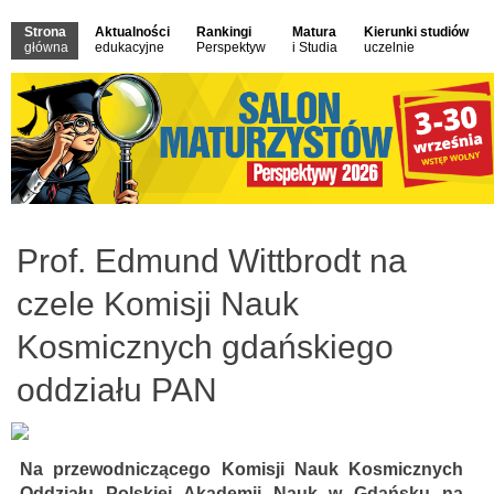
Strona
Aktualności
Rankingi
Matura
Kierunki studiów
główna
edukacyjne
Perspektyw
i Studia
uczelnie
Prof. Edmund Wittbrodt na
czele Komisji Nauk
Kosmicznych gdańskiego
oddziału PAN
Na przewodniczącego Komisji Nauk Kosmicznych
Oddziału Polskiej Akademii Nauk w Gdańsku na