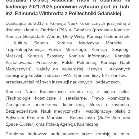
kadencję 2021-2025 ponownie wybrano prof. dr. hab.
inż. Edmunda Wittbrodta z Politechniki Gdańskiej.
Działająca od 2017 r. Komisja Nauk Kosmicznych jest jedną z
dziesięciu komisji Oddziału PAN w Gdańsku (pozostałe komisje:
Komisja Gospodarki Wodnej Delty Wisły, Komisja Historii Sztuki
i Kultury Sopotu, Komisja Medycyny Morskiej i
Tropikalnej,Komisja Prawa Morskiego, Komisja Socjologii
Morskiej, Komisja Ekosfery, Komisja Informatyki, Komisja
Kształtowania Przestrzeni Polski Północnej, Komisja Nauk
Medycznych). Należy do najbardziej licznych i aktywnych
komisji w gdańskim oddziale PAN. Obecnie liczy 54 członków –
przedstawicieli różnych instytucji naukowych i badawczych.
Komisja Nauk Kosmicznych składa się z pięciu sekcji
(Technologie kosmiczne i satelitarne, Prawo kosmiczne,
Zarządzanie przestrzenią kosmiczną, Morza i kosmosu,
Bezpieczeństwa, Nauk medycznych) i współpracuje blisko z
Bałtyckim Klastrem Morskim i Kosmicznym (
Baltic Sea and
Space Cluster
) oraz Polską Agencją Kosmiczną.
Problemy badawcze podejmowane przez komisję to m.in.