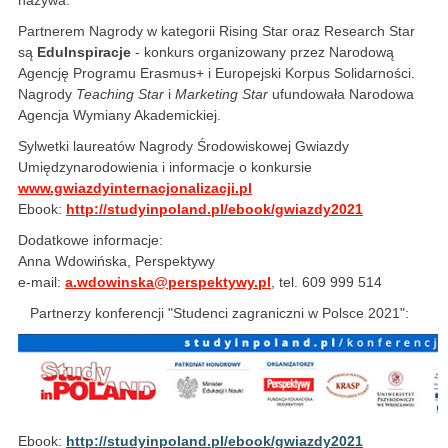
nazywa.
Partnerem Nagrody w kategorii Rising Star oraz Research Star
są
EduInspiracje
- konkurs organizowany przez Narodową
Agencję Programu Erasmus+ i Europejski Korpus Solidarności.
Nagrody
Teaching Star
i
Marketing Star
ufundowała Narodowa
Agencja Wymiany Akademickiej.
Sylwetki laureatów Nagrody Środowiskowej Gwiazdy
Umiędzynarodowienia i informacje o konkursie
www.gwiazdyinternacjonalizacji.pl
Ebook:
http://studyinpoland.pl/ebook/gwiazdy2021
Dodatkowe informacje:
Anna Wdowińska, Perspektywy
e-mail:
a.wdowinska@perspektywy.pl
, tel. 609 999 514
Partnerzy konferencji "Studenci zagraniczni w Polsce 2021":
Ebook:
http://studyinpoland.pl/ebook/gwiazdy2021