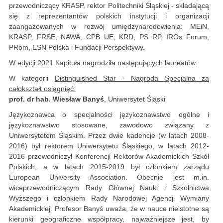
przewodniczący KRASP, rektor Politechniki Śląskiej - składającą
się z reprezentantów polskich instytucji i organizacji
zaangażowanych w rozwój umiędzynarodowienia: MEiN,
KRASP, FRSE, NAWA, CPB UE, KRD, PS RP, IROs Forum,
PRom, ESN Polska i Fundacji Perspektywy.
W edycji 2021 Kapituła nagrodziła następujących laureatów:
W kategorii
Distinguished Star - Nagroda Specjalna za
całokształt osiągnięć:
prof. dr hab. Wiesław Banyś
, Uniwersytet Śląski
Językoznawca o specjalności językoznawstwo ogólne i
językoznawstwo stosowane, zawodowo związany z
Uniwersytetem Śląskim. Przez dwie kadencje (w latach 2008-
2016) był rektorem Uniwersytetu Śląskiego, w latach 2012-
2016 przewodniczył Konferencji Rektorów Akademickich Szkół
Polskich, a w latach 2015-2019 był członkiem zarządu
European University Association. Obecnie jest m.in.
wiceprzewodniczącym Rady Głównej Nauki i Szkolnictwa
Wyższego i członkiem Rady Narodowej Agencji Wymiany
Akademickiej. Profesor Banyś uważa, że w nauce nieistotne są
kierunki geograficzne współpracy, najważniejsze jest, by