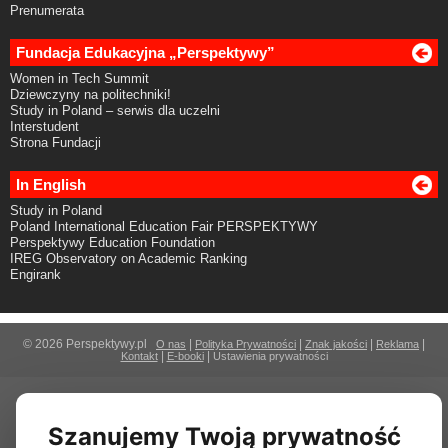
Prenumerata
Fundacja Edukacyjna „Perspektywy”
Women in Tech Summit
Dziewczyny na politechniki!
Study in Poland – serwis dla uczelni
Interstudent
Strona Fundacji
In English
Study in Poland
Poland International Education Fair PERSPEKTYWY
Perspektywy Education Foundation
IREG Observatory on Academic Ranking
Engirank
© 2026 Perspektywy.pl
|
|
|
|
O nas
Polityka Prywatności
Znak jakości
Reklama
|
|
Kontakt
E-booki
Ustawienia prywatności
Szanujemy Twoją prywatność