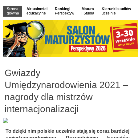
Strona
Aktualności
Rankingi
Matura
Kierunki studiów
główna
edukacyjne
Perspektyw
i Studia
uczelnie
Gwiazdy
Umiędzynarodowienia 2021 –
nagrody dla mistrzów
internacjonalizacji
To dzięki nim polskie uczelnie stają się coraz bardziej
umiędzynarodowione. Prezentujemy laureatów