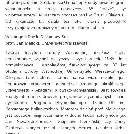
Stowarzyszeniem Solidarności Globalnej, koordynował program
wolontariacki na rzecz uchodźców "W Drodze", był
wolontariuszem i tłumaczem podczas misji w Gruzji i Białorusi.
Od kilkunastu lat działa też jako lokalny przewodnik
przybliżający zagranicznym gościom historię Lublina.
W kategorii
Public Diplomacy Star
prof. Jan Malicki
, Uniwersytet Warszawski
Twórca Instytutu Europy Wschodniej, działacz ruchu
podziemnego, więzień polityczny - wyrok w roku 1985. Jest
pomysłodawcą i współtwórcą funkcjonującego od 30 lat
Studium Europy Wschodniej Uniwersytetu Warszawskiego.
Otrzymał tytuł doktora honoris causa wielu uczelni, jest
honorowym profesorem najbardziej uznanego ukraińskiego
uniwersytetu - Akademii Kijowsko-Mohylańskiej. Jest również
koordynatorem rządowych programów stypendialnych, m.in.
dyrektorem Programu Stypendialnego Rządu RP im.
Konstantego Kalinowskiego. Motorem działań prof. Malickiego
jest poczucie misji rozumiane w duchu takich autorytetów jak
Jan Nowak-Jeziorański, Zbigniew Brzeziński, czy Jerzy
Giedroyć, których poznał i których wiernym uczniem siebie