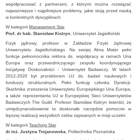
współpracować z partnerami, z którymi można rozwiązać
najważniejsze i najpilniejsze problemy, jakie stoją przed nauką
w konkretnych dyscyplinach.
W kategorii
Management Star
Prof. dr hab. Stanisław Kistryn
, Uniwersytet Jagielloński
Fizyk jądrowy, profesor w Zakładzie Fizyki Jądrowej
Uniwersytetu Jagiellońskiego. Na swojej Alma Mater pełni
funkcje pełnomocnika rektora ds. współpracy w ramach Una
Europa oraz przewodniczącego zespołu koordynującego
Inicjatywę Doskonałości - Uniwersytet Badawczy. W latach
2012-2020 był prorektorem UJ ds. badań naukowych i
funduszy strukturalnych. Pełni funkcję członka Dyrekcji-
Skarbnika zrzeszenia Uniwersytetu Europejskiego Una Europa,
a także reprezentanta UJ w Europejskiej Sieci Uniwersytetów
Badawczych The Guild. Profesor Stanisław Kistryn twierdzi, że
umiędzynarodowienie to doskonałe narzędzie pomocne w
lepszej realizacji wszystkich celów zapisanych w misji uczelni.
W kategorii
Teaching Star
dr inż. Justyna Trojanowska
, Politechnika Poznańska