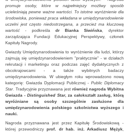
promuje osoby, które w najpełniejszy możliwy sposób
ucieleśniają pewne ważne wartości. To istotne wyróżnienie dla
środowiska, ponieważ praca wkładana w umiędzynarodowienie
uczelni jest często niedostrzegana, a przecież ma kluczową
wartość
- podkreśla
dr Bianka Siwińska
, dyrektor
zarządzająca Fundacji Edukacyjnej Perspektywy, członek
Kapituły Nagrody.
Gwiazdy Umiędzynarodowienia to wyróżnienie dla ludzi, którzy
zajmują się umiędzynarodowieniem "praktycznie" - w działach
rekrutacji i marketingu oraz podczas zajęć dydaktycznych z
obcokrajowcami - a także wybitnych badaczy
umiędzynarodowienia. W ubiegłym roku wprowadzono nową
kategorię: Gwiazda Dyplomacji Publicznej -
Public Diplomacy
Star
. Tradycyjnie przyznawana jest
również nagroda Wybitna
Gwiazda -
Distinguished Star
, za całokształt zasług, którą
wyróżniane są osoby szczególnie zasłużone dla
umiędzynarodowienia polskiego szkolnictwa wyższego i
nauki.
Nagroda przyznawana jest przez Kapitułę Środowiskową -
której przewodniczy
prof. dr hab. inż. Arkadiusz Mężyk
,