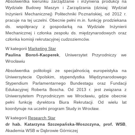
Absolwentka kierunku zarządzanie i inżynieria produkcji na
Wydziale Budowy Maszyn i Zarządzania (dzisiaj: Wydział
Inżynierii Mechanicznej) Politechniki Poznańskiej, od 2012 r.
pracuje na tej uczelni. Obecnie pełni m.in. funkcję prodziekana
ds. współpracy z gospodarką na Wydziale Inżynierii
Mechanicznej i członka zespołu ds. międzynarodowych oraz
członka komisji rekrutacyjnej cudzoziemców.
W kategorii
Marketing Star
Paulina Boroń-Kacperek
, Uniwersytet Przyrodniczy we
Wrocławiu
Absolwentka politologii ze specjalnością europeistyka na
Uniwersytecie Opolskim, stypendystka Międzynarodowego
Stypendium Parlamentarnego Bundestagu oraz Fundacji
Edukacyjnej Roberta Boscha. Od 2013 r. jest związana z
Uniwersytetem Przyrodniczym we Wrocławiu, gdzie obecnie
pełni funkcję dyrektora Biura Rekrutacji. Od wielu lat
koordynuje na uczelni program Study in Wrocław.
W kategorii
Research Star
dr hab. Katarzyna Szczepańska-Woszczyna, prof. WSB
,
Akademia WSB w Dąbrowie Górniczej