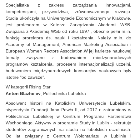
Specjalistka z zakresu zarządzania innowacjami,
kompetencjami, przywództwa, zrównoważonego rozwoju.
Studia ukończyła na Uniwersytecie Ekonomicznym w Krakowie,
jest profesorem w Katerze Zarządzania Akademii WSB.
Związana z Akademią WSB od roku 1997., obecnie pełni m.in.
funkcję prorektora ds. nauki i kształcenia. Należy m.in. do
Academy of Management, American Marketing Association i
European Women Rectors Association.W jej karierze naukowej
tematy związane z budowaniem międzynarodowych
programów kształcenia, procesem internacjonalizacji uczelni,
budowaniem międzynarodowych konsorcjów naukowych były
istotne "od zawsze".
W kategorii
Rising Star
Anton Blazheiev
, Politechnika Lubelska
Absolwent historii na Katolickim Uniwersytecie Lubelskim,
stypendysta Fundacji Jana Pawła II, od 2017 r. zatrudniony w
Politechnice Lubelskiej w Centrum Programu Partnerstwa
Wschodniego. Aktywny w programie Study in Lublin - rekrutuje
studentów zagranicznych na studia na lubelskich uczelniach.
Od lat związany z Centrum Wolontariatu w Lublinie i