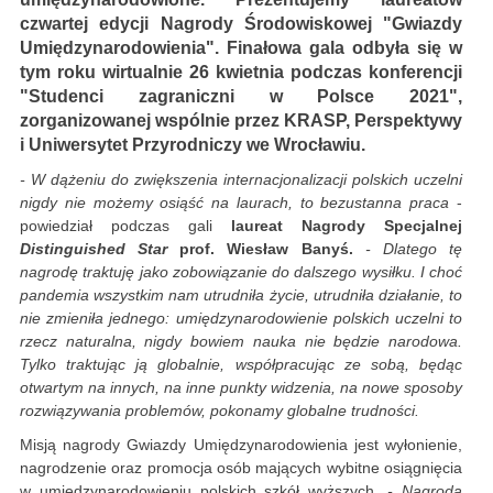
czwartej edycji Nagrody Środowiskowej "Gwiazdy
Umiędzynarodowienia". Finałowa gala odbyła się w
tym roku wirtualnie 26 kwietnia podczas konferencji
"Studenci zagraniczni w Polsce 2021",
zorganizowanej wspólnie przez KRASP, Perspektywy
i Uniwersytet Przyrodniczy we Wrocławiu.
- W dążeniu do zwiększenia internacjonalizacji polskich uczelni
nigdy nie możemy osiąść na laurach, to bezustanna praca
-
powiedział podczas gali
laureat Nagrody Specjalnej
Distinguished Star
prof. Wiesław Banyś.
- Dlatego tę
nagrodę traktuję jako zobowiązanie do dalszego wysiłku. I choć
pandemia wszystkim nam utrudniła życie, utrudniła działanie, to
nie zmieniła jednego: umiędzynarodowienie polskich uczelni to
rzecz naturalna, nigdy bowiem nauka nie będzie narodowa.
Tylko traktując ją globalnie, współpracując ze sobą, będąc
otwartym na innych, na inne punkty widzenia, na nowe sposoby
rozwiązywania problemów, pokonamy globalne trudności.
Misją nagrody Gwiazdy Umiędzynarodowienia jest wyłonienie,
nagrodzenie oraz promocja osób mających wybitne osiągnięcia
w umiędzynarodowieniu polskich szkół wyższych.
- Nagroda