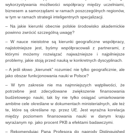
wykorzystywania możliwości współpracy między uczelniami,
biznesem a samorządami w ramach poszczególnych regionów,
w tym w ramach strategii inteligentnych specjalizacji.
– Na jakie kierunki obecnie polskie środowisko akademickie
powinno zwrócić szczególną uwagę?
– W nauce nieistotne są kierunki geograficzne współpracy,
najistotniejsze jest, byśmy współpracowali z partnerami, z
którymi możemy rozwiązać najważniejsze i najpilniejsze
problemy, jakie stoją przed nauką w konkretnych dyscyplinach.
– A jeśli słowo „kierunek” rozumieć nie tylko geograficznie, ale
jako obszar funkcjonowania nauki w Polsce?
– W tym zakresie nie ma najmniejszych wątpliwości, że
potrzebne jest zdecydowane zwiększenie finansowania
budżetowego nauki, tak by nie tylko osiągać umiarkowanie
ambitne cele określane w dokumentach ministerialnych, ale też
te, które są określane np. przez UE. Jest wyraźna korelacja
między poziomem finansowania nauki w danym kraju
wyrażanym np. jako procent PKB a efektami badawczymi.
– Rekomendując Pana Profesora do nagrody Distinguished