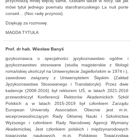
przychodzą mniej więcej same, czasami także w nocy, tak jak
mówi tytuł jednego poematu starofrancuskiego La nuit porte
conseil… (Noc radę przynosi).
Dziękuję za rozmowę.
MAGDA TYTUŁA
Prof. dr hab. Wiesław Banyś
językoznawca o specjalności językoznawstwo ogólne i
językoznawstwo stosowane (studia magisterskie z filologii
romańskiej ukończył na Uniwersytecie Jagiellońskim w 1974 r.),
zawodowo związany z Uniwersytetem Śląskim (Zakład
Językoznawstwa Stosowanego i Translatoryki). Przez dwie
kadencje (2008-2016) był rektorem UŚ, w latach 2021-2016
przewodniczył Konferencji Rektorów Akademickich Szkół
Polskich a w latach 2015-2019 był członkiem Zarządu
European University Association. Obecnie jest m.in.
wiceprzewodniczącym Rady Głównej Nauki i Szkolnictwa
Wyższego i członkiem Rady Narodowej Agencji Wymiany
Akademickiej. Jest członkiem polskich i międzynarodowych
towarzystw naukowych, m.in. Polskiego Towarzystwa