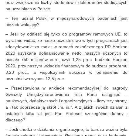
oraz zwiększenie liczby studentów i doktorantów studiujących
na uczelniach w Polsce.
– Ten udział Polski w międzynarodowych badaniach jest
niezadowalający?
– Jeśli by odnieść się tylko do programów ramowych UE, to
wyraźnie widać, że nasze uczestnictwo w tych programach jest
zdecydowanie za małe: w ramach zakończonego PR Horizon
2020 uzyskane dofinansowanie netto naszych uczonych to
niecałe 750 milionów euro, czyli 1,25 proc. budżetu Horizon
2020, przy naszym wkładzie finansowym do budżetu programu
3,23 proc., a współczynnik sukcesu w odniesieniu do
uczestnictwa wynosi 12,5 proc.
– Przedstawiona w ankiecie rekomendacyjnej do nagrody
Gwiazdy Umiędzynarodowienia lista Pana osiągnięć –
naukowych, dydaktycznych i organizacyjnych – liczy trzy strony,
a i tak poprzedza ją skrót „m. in.”. A z jakich swoich działań z
ostatnich kilku lat jest Pan Profesor szczególnie dumny i
dlaczego?
– Jeśli chodzi o działania organizacyjne, to bardzo ważna była
funkcja rektora Uniwersytetu Śląskiego przez dwie kadencje,