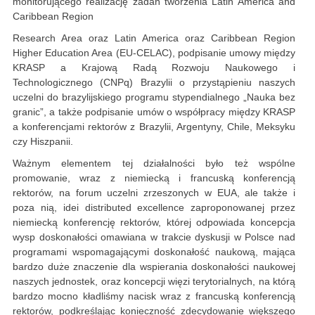
monitorującego realizację zadań tworzenia Latin America and
Caribbean Region
Research Area oraz Latin America oraz Caribbean Region
Higher Education Area (EU-CELAC), podpisanie umowy między
KRASP a Krajową Radą Rozwoju Naukowego i
Technologicznego (CNPq) Brazylii o przystąpieniu naszych
uczelni do brazylijskiego programu stypendialnego „Nauka bez
granic”, a także podpisanie umów o współpracy między KRASP
a konferencjami rektorów z Brazylii, Argentyny, Chile, Meksyku
czy Hiszpanii.
Ważnym elementem tej działalności było też wspólne
promowanie, wraz z niemiecką i francuską konferencją
rektorów, na forum uczelni zrzeszonych w EUA, ale także i
poza nią, idei distributed excellence zaproponowanej przez
niemiecką konferencję rektorów, której odpowiada koncepcja
wysp doskonałości omawiana w trakcie dyskusji w Polsce nad
programami wspomagającymi doskonałość naukową, mająca
bardzo duże znaczenie dla wspierania doskonałości naukowej
naszych jednostek, oraz koncepcji więzi terytorialnych, na którą
bardzo mocno kładliśmy nacisk wraz z francuską konferencją
rektorów, podkreślając konieczność zdecydowanie większego