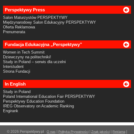
Perspektywy Press
Salon Maturzystów PERSPEKTYWY
Międzynarodowy Salon Edukacyjny PERSPEKTYWY
Oferta Reklamowa
Prenumerata
Fundacja Edukacyjna „Perspektywy”
Women in Tech Summit
Dziewczyny na politechniki!
Study in Poland – serwis dla uczelni
Interstudent
Strona Fundacji
In English
Study in Poland
Poland International Education Fair PERSPEKTYWY
Perspektywy Education Foundation
IREG Observatory on Academic Ranking
Engirank
© 2026 Perspektywy.pl
|
|
|
|
O nas
Polityka Prywatności
Znak jakości
Reklama