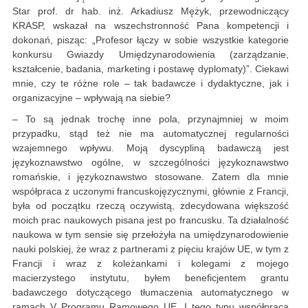
Star prof. dr hab. inż. Arkadiusz Mężyk, przewodniczący
KRASP, wskazał na wszechstronność Pana kompetencji i
dokonań, pisząc: „Profesor łączy w sobie wszystkie kategorie
konkursu Gwiazdy Umiędzynarodowienia (zarządzanie,
kształcenie, badania, marketing i postawę dyplomaty)”. Ciekawi
mnie, czy te różne role – tak badawcze i dydaktyczne, jak i
organizacyjne – wpływają na siebie?
– To są jednak trochę inne pola, przynajmniej w moim
przypadku, stąd też nie ma automatycznej regularności
wzajemnego wpływu. Moją dyscypliną badawczą jest
językoznawstwo ogólne, w szczególności językoznawstwo
romańskie, i językoznawstwo stosowane. Zatem dla mnie
współpraca z uczonymi francuskojęzycznymi, głównie z Francji,
była od początku rzeczą oczywistą, zdecydowana większość
moich prac naukowych pisana jest po francusku. Ta działalność
naukowa w tym sensie się przełożyła na umiędzynarodowienie
nauki polskiej, że wraz z partnerami z pięciu krajów UE, w tym z
Francji i wraz z koleżankami i kolegami z mojego
macierzystego instytutu, byłem beneficjentem grantu
badawczego dotyczącego tłumaczenia automatycznego w
ramach V Programu Ramowego UE. I tego typu współpraca