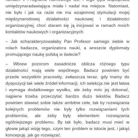
umiędzynaradawiająca miała i nadal ma miejsce. Natomiast,
nie było i jak na razie nie ma wzajemnej stymulacji mojej
międzynarodowej działalności naukowej i działalności
organizacyjnej, choć staram się ją inicjować w ramach moich
kontaktów naukowych i organizacyjnych.
– Jak scharakteryzowałaby Pan Profesor samego siebie w
rolach badacza, organizatora nauki, a wreszcie dyplomaty
promującego naukę polską w świecie?
– Wbrew pozorom zasadnicze oblicza różnego typu
działalności mają wiele wspólnego. Badacz powinien być
przede wszystkim pracowity, zwłaszcza teraz, gdy mamy do
dyspozycji tak wiele źródeł informacji, ich selekcja nie jest łatwa
i wymaga dodatkowego wysiłku, ale żeby móc jej dokonać,
najpierw trzeba przeczytać bardzo dużo tekstów. Badacz
powinien stawiać sobie także ambitne cele, tak by rozwiązania
kolejnych problemów nie były tylko rozwiązaniami tych
problemów, ale żeby były elementem rozwiązania
ogólniejszego problemu. By tak było, badacz musi mieć w
głowie jakąś wizję tego, czym ten problem w istocie jest, i jakąś
koncepcję, jak go rozwiązać.