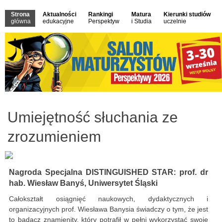
Strona
Aktualności
Rankingi
Matura
Kierunki studiów
główna
edukacyjne
Perspektyw
i Studia
uczelnie
Umiejętność słuchania ze
zrozumieniem
Nagroda Specjalna DISTINGUISHED STAR: prof. dr
hab. Wiesław Banyś, Uniwersytet Śląski
Całokształt osiągnięć naukowych, dydaktycznych i
organizacyjnych prof. Wiesława Banysia świadczy o tym, że jest
to badacz znamienity, który potrafił w pełni wykorzystać swoje