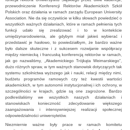
przewodniczenie Konferencji Rektorów Akademickich Szkół
Polskich oraz działania w ramach zarządu European University
Association. Nie da się oczywiście w kilku słowach powiedzieć o
wszystkich ważnych działaniach, które w ramach pełnienia tych
funkcji udało się zrealizować i to w kontekście
umiędzynarodowienia, ale gdybym miał jakieś wybierać i
przedstawić je hasłowo, to powiedziałbym, że bardzo ważne
było dalsze skuteczne i z sukcesem rozwijanie współpracy
między niemiecką i francuską konferencją rektorów w ramach,
jak go nazwaliśmy, „Akademickiego Trójkąta Weimarskiego”,
dużo różnych spraw, w tym ważnych stanowisk dotyczących tak
systemu szkolnictwa wyższego jak i nauki, relacji między nimi,
budżetu programów ramowych czy też kwestii wartości
akademickich, w tym autonomii instytucjonalnej i ich ochrony, w
szczególności w krajach, gdzie są one zagrożone. Bardzo
podkreślaliśmy we wszystkich naszych działaniach i
stanowiskach konieczność zdecydowanie większego
zaangażowania i intensywniejszej realizacji społecznej
odpowiedzialności uniwersytetów.
Niezmiernie ważne były prace w ramach komitetu