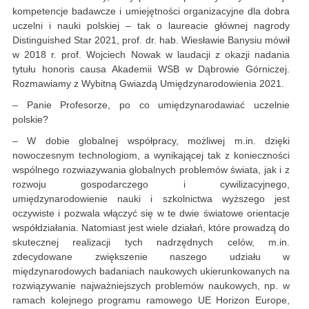
kompetencje badawcze i umiejętności organizacyjne dla dobra
uczelni i nauki polskiej – tak o laureacie głównej nagrody
Distinguished Star 2021, prof. dr. hab. Wiesławie Banysiu mówił
w 2018 r. prof. Wojciech Nowak w laudacji z okazji nadania
tytułu honoris causa Akademii WSB w Dąbrowie Górniczej.
Rozmawiamy z Wybitną Gwiazdą Umiędzynarodowienia 2021.
– Panie Profesorze, po co umiędzynarodawiać uczelnie
polskie?
– W dobie globalnej współpracy, możliwej m.in. dzięki
nowoczesnym technologiom, a wynikającej tak z konieczności
wspólnego rozwiazywania globalnych problemów świata, jak i z
rozwoju gospodarczego i cywilizacyjnego,
umiędzynarodowienie nauki i szkolnictwa wyższego jest
oczywiste i pozwala włączyć się w te dwie światowe orientacje
współdziałania. Natomiast jest wiele działań, które prowadzą do
skutecznej realizacji tych nadrzędnych celów, m.in.
zdecydowane zwiększenie naszego udziału w
międzynarodowych badaniach naukowych ukierunkowanych na
rozwiązywanie najważniejszych problemów naukowych, np. w
ramach kolejnego programu ramowego UE Horizon Europe,