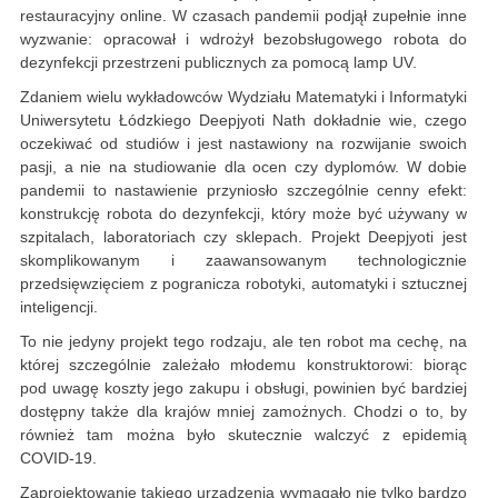
restauracyjny online. W czasach pandemii podjął zupełnie inne
wyzwanie: opracował i wdrożył bezobsługowego robota do
dezynfekcji przestrzeni publicznych za pomocą lamp UV.
Zdaniem wielu wykładowców Wydziału Matematyki i Informatyki
Uniwersytetu Łódzkiego Deepjyoti Nath dokładnie wie, czego
oczekiwać od studiów i jest nastawiony na rozwijanie swoich
pasji, a nie na studiowanie dla ocen czy dyplomów. W dobie
pandemii to nastawienie przyniosło szczególnie cenny efekt:
konstrukcję robota do dezynfekcji, który może być używany w
szpitalach, laboratoriach czy sklepach. Projekt Deepjyoti jest
skomplikowanym i zaawansowanym technologicznie
przedsięwzięciem z pogranicza robotyki, automatyki i sztucznej
inteligencji.
To nie jedyny projekt tego rodzaju, ale ten robot ma cechę, na
której szczególnie zależało młodemu konstruktorowi: biorąc
pod uwagę koszty jego zakupu i obsługi, powinien być bardziej
dostępny także dla krajów mniej zamożnych. Chodzi o to, by
również tam można było skutecznie walczyć z epidemią
COVID-19.
Zaprojektowanie takiego urządzenia wymagało nie tylko bardzo