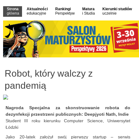
Strona
Aktualności
Rankingi
Matura
Kierunki studiów
główna
edukacyjne
Perspektyw
i Studia
uczelnie
Robot, który walczy z
pandemią
Nagroda Specjalna za skonstruowanie robota do
dezynfekcji przestrzeni publicznych: Deepjyoti Nath, Indie
Student III roku kierunku Computer Science, Uniwersytet
Łódzki
Jako 20-latek założył swój pierwszy startup – serwis