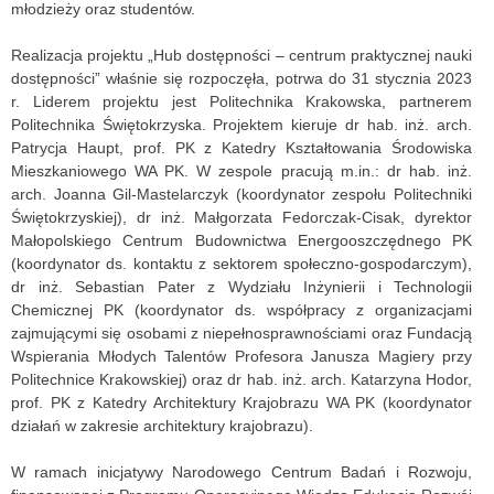
młodzieży oraz studentów.
Realizacja projektu „Hub dostępności – centrum praktycznej nauki
dostępności” właśnie się rozpoczęła, potrwa do 31 stycznia 2023
r. Liderem projektu jest Politechnika Krakowska, partnerem
Politechnika Świętokrzyska. Projektem kieruje dr hab. inż. arch.
Patrycja Haupt, prof. PK z Katedry Kształtowania Środowiska
Mieszkaniowego WA PK. W zespole pracują m.in.: dr hab. inż.
arch. Joanna Gil-Mastelarczyk (koordynator zespołu Politechniki
Świętokrzyskiej), dr inż. Małgorzata Fedorczak-Cisak, dyrektor
Małopolskiego Centrum Budownictwa Energooszczędnego PK
(koordynator ds. kontaktu z sektorem społeczno-gospodarczym),
dr inż. Sebastian Pater z Wydziału Inżynierii i Technologii
Chemicznej PK (koordynator ds. współpracy z organizacjami
zajmującymi się osobami z niepełnosprawnościami oraz Fundacją
Wspierania Młodych Talentów Profesora Janusza Magiery przy
Politechnice Krakowskiej) oraz dr hab. inż. arch. Katarzyna Hodor,
prof. PK z Katedry Architektury Krajobrazu WA PK (koordynator
działań w zakresie architektury krajobrazu).
W ramach inicjatywy Narodowego Centrum Badań i Rozwoju,