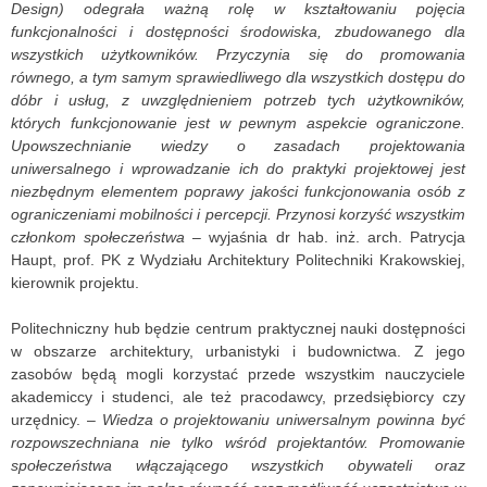
Design) odegrała ważną rolę w kształtowaniu pojęcia
funkcjonalności i dostępności środowiska, zbudowanego dla
wszystkich użytkowników. Przyczynia się do promowania
równego, a tym samym sprawiedliwego dla wszystkich dostępu do
dóbr i usług, z uwzględnieniem potrzeb tych użytkowników,
których funkcjonowanie jest w pewnym aspekcie ograniczone.
Upowszechnianie wiedzy o zasadach projektowania
uniwersalnego i wprowadzanie ich do praktyki projektowej jest
niezbędnym elementem poprawy jakości funkcjonowania osób z
ograniczeniami mobilności i percepcji. Przynosi korzyść wszystkim
członkom społeczeństwa
– wyjaśnia dr hab. inż. arch. Patrycja
Haupt, prof. PK z Wydziału Architektury Politechniki Krakowskiej,
kierownik projektu.
Politechniczny hub będzie centrum praktycznej nauki dostępności
w obszarze architektury, urbanistyki i budownictwa. Z jego
zasobów będą mogli korzystać przede wszystkim nauczyciele
akademiccy i studenci, ale też pracodawcy, przedsiębiorcy czy
urzędnicy. –
Wiedza o projektowaniu uniwersalnym powinna być
rozpowszechniana nie tylko wśród projektantów. Promowanie
społeczeństwa włączającego wszystkich obywateli oraz