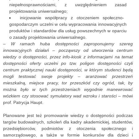
niepełnosprawnościami, z uwzględnieniem zasad
projektowania uniwersalnego;
inicjowanie współpracy z otoczeniem społeczno-
gospodarczym uczelni w celu wypracowania innowacyjnych
produktów i standardów dla usług powszechnych w oparciu
o zasady projektowania uniwersalnego.
–
W ramach huba dostępności zaproponujemy szereg
innowacyjnych działań – począwszy od utworzenia centrum
wiedzy o dostępności, przez info-kiosk z informacjami na temat
dostępności oferty uczelni po tzw. poligon dostępności czyli
centrum praktycznej nauki dostępności, w którym studenci będą
mogli testować swoje projekty – aranżować przestrzeń
mieszkalną, miejsce pracy, tor przeszkód czy ogród, tak, by
można było w tych przestrzeniach wygodnie manewrować
wózkiem czy stosować symulatory wad wzroku i starości
– mówi
prof. Patrycja Haupt.
Planowane jest też promowanie wiedzy o dostępności podczas
targów budowalnych, szkoleń dla kadry akademickiej, studentów,
przedsiębiorców, podmiotów z otoczenia społecznego i
samorządowego, a także w formie konkursów dla dzieci i