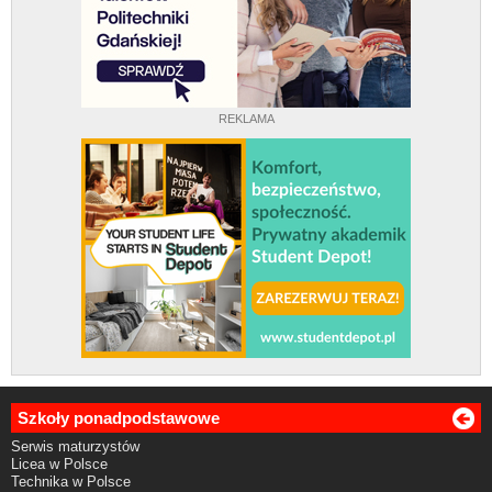
REKLAMA
Szkoły ponadpodstawowe
Serwis maturzystów
Licea w Polsce
Technika w Polsce