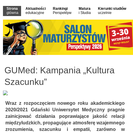
Strona
Aktualności
Rankingi
Matura
Kierunki studiów
główna
edukacyjne
Perspektyw
i Studia
uczelnie
GUMed: Kampania „Kultura
Szacunku”
Wraz z rozpoczęciem nowego roku akademickiego
2020/2021 Gdański Uniwersytet Medyczny pragnie
zainicjować działania poprawiające jakość relacji
międzyludzkich, propagujące atmosferę wzajemnego
zrozumienia, szacunku i empatii, zarówno w