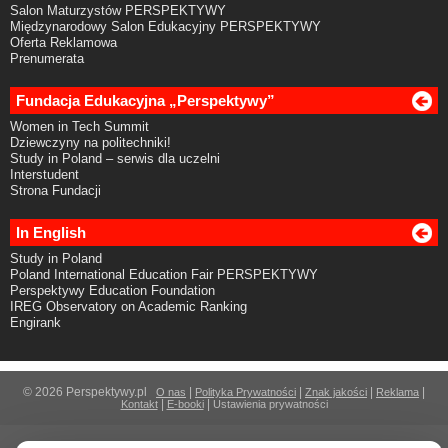
Salon Maturzystów PERSPEKTYWY
Międzynarodowy Salon Edukacyjny PERSPEKTYWY
Oferta Reklamowa
Prenumerata
Fundacja Edukacyjna „Perspektywy”
Women in Tech Summit
Dziewczyny na politechniki!
Study in Poland – serwis dla uczelni
Interstudent
Strona Fundacji
In English
Study in Poland
Poland International Education Fair PERSPEKTYWY
Perspektywy Education Foundation
IREG Observatory on Academic Ranking
Engirank
© 2026 Perspektywy.pl
|
|
|
|
O nas
Polityka Prywatności
Znak jakości
Reklama
|
|
Kontakt
E-booki
Ustawienia prywatności