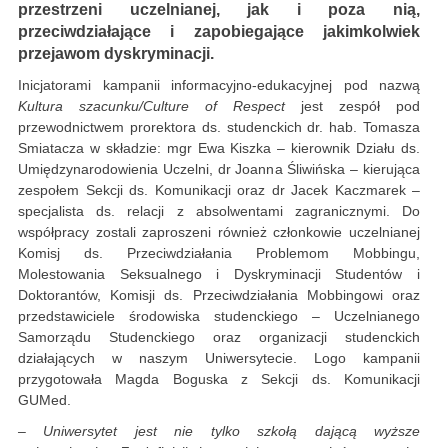
przestrzeni uczelnianej, jak i poza nią,
przeciwdziałające i zapobiegające jakimkolwiek
przejawom dyskryminacji.
Inicjatorami kampanii informacyjno-edukacyjnej pod nazwą
Kultura szacunku/Culture of Respect
jest zespół pod
przewodnictwem prorektora ds. studenckich dr. hab. Tomasza
Smiatacza w składzie: mgr Ewa Kiszka – kierownik Działu ds.
Umiędzynarodowienia Uczelni, dr Joanna Śliwińska – kierująca
zespołem Sekcji ds. Komunikacji oraz dr Jacek Kaczmarek –
specjalista ds. relacji z absolwentami zagranicznymi. Do
współpracy zostali zaproszeni również członkowie uczelnianej
Komisj ds. Przeciwdziałania Problemom Mobbingu,
Molestowania Seksualnego i Dyskryminacji Studentów i
Doktorantów, Komisji ds. Przeciwdziałania Mobbingowi oraz
przedstawiciele środowiska studenckiego – Uczelnianego
Samorządu Studenckiego oraz organizacji studenckich
działających w naszym Uniwersytecie. Logo kampanii
przygotowała Magda Boguska z Sekcji ds. Komunikacji
GUMed.
– Uniwersytet jest nie tylko szkołą dającą wyższe