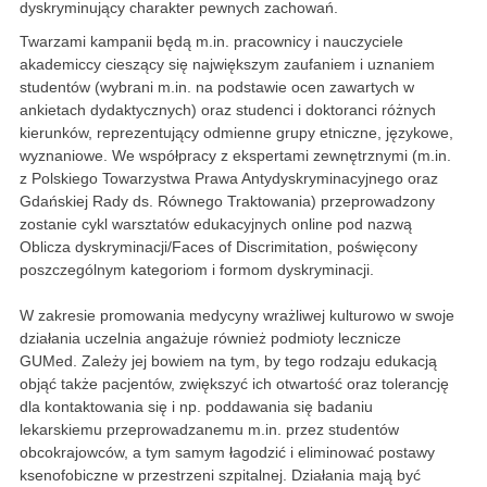
dyskryminujący charakter pewnych zachowań.
Twarzami kampanii będą m.in. pracownicy i nauczyciele
akademiccy cieszący się największym zaufaniem i uznaniem
studentów (wybrani m.in. na podstawie ocen zawartych w
ankietach dydaktycznych) oraz studenci i doktoranci różnych
kierunków, reprezentujący odmienne grupy etniczne, językowe,
wyznaniowe. We współpracy z ekspertami zewnętrznymi (m.in.
z Polskiego Towarzystwa Prawa Antydyskryminacyjnego oraz
Gdańskiej Rady ds. Równego Traktowania) przeprowadzony
zostanie cykl warsztatów edukacyjnych online pod nazwą
Oblicza dyskryminacji/Faces of Discrimitation, poświęcony
poszczególnym kategoriom i formom dyskryminacji.
W zakresie promowania medycyny wrażliwej kulturowo w swoje
działania uczelnia angażuje również podmioty lecznicze
GUMed. Zależy jej bowiem na tym, by tego rodzaju edukacją
objąć także pacjentów, zwiększyć ich otwartość oraz tolerancję
dla kontaktowania się i np. poddawania się badaniu
lekarskiemu przeprowadzanemu m.in. przez studentów
obcokrajowców, a tym samym łagodzić i eliminować postawy
ksenofobiczne w przestrzeni szpitalnej. Działania mają być