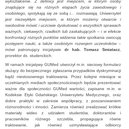
wykształcenie. Z definicji jest miejscem, w którym osoby
znajdujące się na różnych etapach życia zawodowego i
osobistego, spotykają się ze sobą i… rozmawiają. Uniwersytet
jest niezwykłym miejscem, w którym możemy otwarcie i
swobodnie mówić i uczciwie dyskutować o wszystkich sprawach
ważnych, ciekawych, rzadkich lub zaskakujących – i w efekcie
konfrontacji różnych punktów widzenia takie spotkania owocują
postępem nauki, a także osobistym rozwojem uczestników
–
mówi patronujący inicjatywie
dr hab. Tomasz Smiatacz
,
prorektor ds. studenckich.
W ramach inicjatywy GUMed utworzył m.in. sieciowy formularz
służący do bezpiecznego zgłaszania przypadków dyskryminacji
bądź niestosownego traktowania. Przez kolejne miesiące w
uczelnianych mediach społecznościowych będzie prezentować
ważne dla społeczności GUMed wartości, zapisane m.in. w
Kodeksie Etyki Gdańskiego Uniwersytetu Medycznego, oraz
dobre praktyki w zakresie współpracy, z poszanowaniem
różnorodności i inności. Zamierza również zrealizować krótkie
materiały wideo z udziałem studentów, doktorantów i
pracowników różnego szczebla, propagujące równe
traktowanie, jak również uzmysławiające odbiorcy