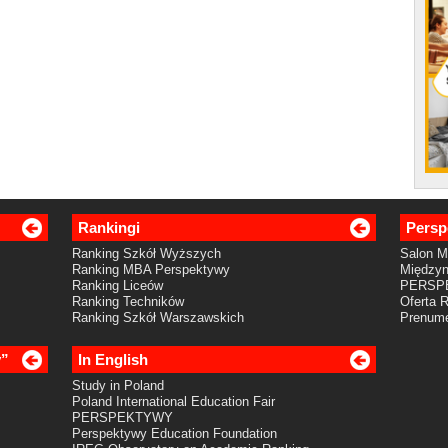
Rankingi
Persp
Ranking Szkół Wyższych
Salon 
Ranking MBA Perspektywy
Międzyn
Ranking Liceów
PERSP
Ranking Techników
Oferta 
Ranking Szkół Warszawskich
Prenume
y”
In English
Study in Poland
Poland International Education Fair
PERSPEKTYWY
Perspektywy Education Foundation