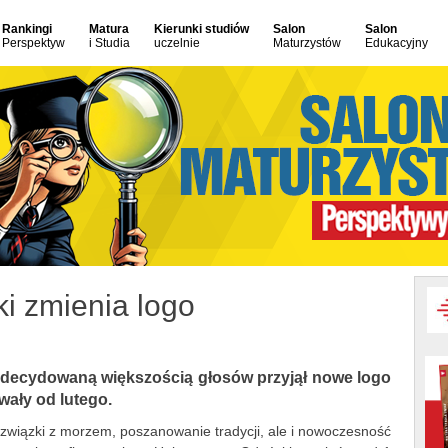
Rankingi
Matura
Kierunki studiów
Salon
Salon
Perspektyw
i Studia
uczelnie
Maturzystów
Edukacyjny
i zmienia logo
decydowaną większością głosów przyjął nowe logo
rwały od lutego.
 związki z morzem, poszanowanie tradycji, ale i nowoczesność