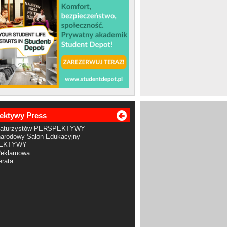
ektywy Press
Maturzystów PERSPEKTYWY
arodowy Salon Edukacyjny
EKTYWY
Reklamowa
rata