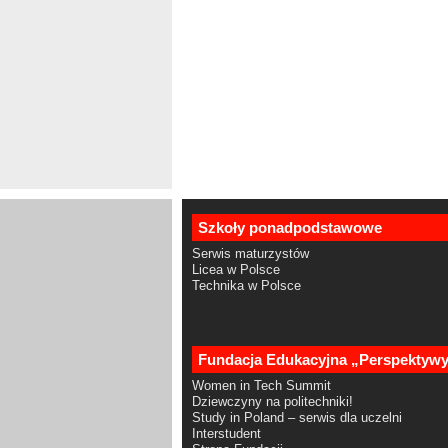
Szkoły ponadpodstawowe
Serwis maturzystów
Licea w Polsce
Technika w Polsce
Fundacja Edukacyjna „Perspektyw
Women in Tech Summit
Dziewczyny na politechniki!
Study in Poland – serwis dla uczelni
Interstudent