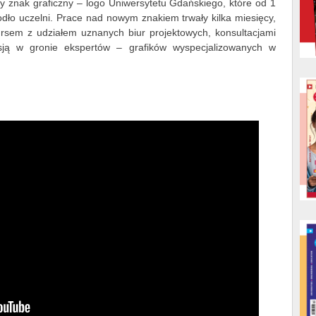
 znak graficzny – logo Uniwersytetu Gdańskiego, które od 1
ło uczelni. Prace nad nowym znakiem trwały kilka miesięcy,
rsem z udziałem uznanych biur projektowych, konsultacjami
sją w gronie ekspertów – grafików wyspecjalizowanych w