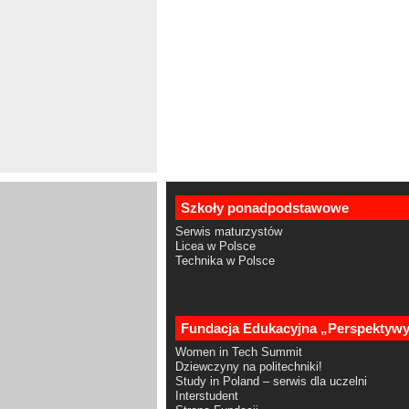
Szkoły ponadpodstawowe
Serwis maturzystów
Licea w Polsce
Technika w Polsce
Fundacja Edukacyjna „Perspektyw
Women in Tech Summit
Dziewczyny na politechniki!
Study in Poland – serwis dla uczelni
Interstudent