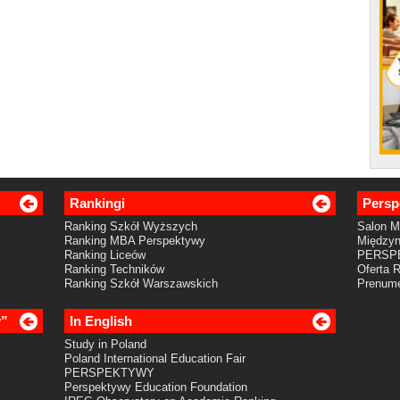
Rankingi
Persp
Ranking Szkół Wyższych
Salon 
Ranking MBA Perspektywy
Międzyn
Ranking Liceów
PERSP
Ranking Techników
Oferta 
Ranking Szkół Warszawskich
Prenume
y”
In English
Study in Poland
Poland International Education Fair
PERSPEKTYWY
Perspektywy Education Foundation