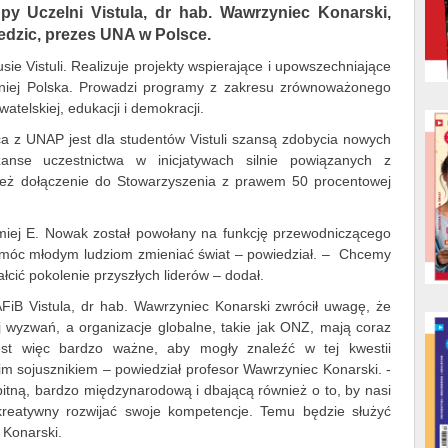
py Uczelni Vistula, dr hab. Wawrzyniec Konarski,
edzic, prezes UNA w Polsce.
ie Vistuli. Realizuje projekty wspierające i upowszechniające
w niej Polska. Prowadzi programy z zakresu zrównoważonego
atelskiej, edukacji i demokracji.
ca z UNAP jest dla studentów Vistuli szansą zdobycia nowych
zanse uczestnictwa w inicjatywach silnie powiązanych z
 też dołączenie do Stowarzyszenia z prawem 50 procentowej
omiej E. Nowak został powołany na funkcję przewodniczącego
óc młodym ludziom zmieniać świat – powiedział. – Chcemy
łcić pokolenie przyszłych liderów – dodał.
FiB Vistula, dr hab. Wawrzyniec Konarski zwrócił uwagę, że
ej wyzwań, a organizacje globalne, takie jak ONZ, mają coraz
est więc bardzo ważne, aby mogły znaleźć w tej kwestii
kim sojusznikiem – powiedział profesor Wawrzyniec Konarski. -
bitną, bardzo międzynarodową i dbającą również o to, by nasi
reatywny rozwijać swoje kompetencje. Temu będzie służyć
 Konarski.