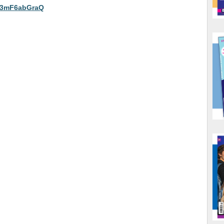
/i3mF6abGraQ