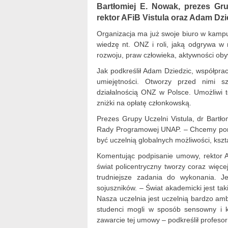
Bartłomiej E. Nowak, prezes Gru
rektor AFiB Vistula oraz Adam Dzi
Organizacja ma już swoje biuro w kampus
wiedzę nt. ONZ i roli, jaką odgrywa 
rozwoju, praw człowieka, aktywności obyw
Jak podkreślił Adam Dziedzic, współpra
umiejętności. Otworzy przed nimi s
działalnością ONZ w Polsce. Umożliwi
zniżki na opłatę członkowską.
Prezes Grupy Uczelni Vistula, dr Bartł
Rady Programowej UNAP. – Chcemy pom
być uczelnią globalnych możliwości, kszta
Komentując podpisanie umowy, rektor A
świat policentryczny tworzy coraz więc
trudniejsze zadania do wykonania. J
sojuszników. – Świat akademicki jest ta
Nasza uczelnia jest uczelnią bardzo am
studenci mogli w sposób sensowny i k
zawarcie tej umowy – podkreślił profesor