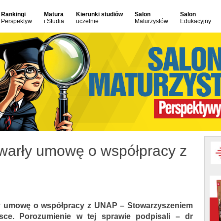
Rankingi
Matura
Kierunki studiów
Salon
Salon
Perspektyw
i Studia
uczelnie
Maturzystów
Edukacyjny
awarły umowę o współpracy z
arły umowę o współpracy z UNAP – Stowarzyszeniem
e. Porozumienie w tej sprawie podpisali – dr