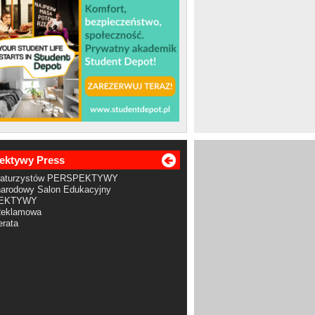
ektywy Press
Maturzystów PERSPEKTYWY
arodowy Salon Edukacyjny
EKTYWY
Reklamowa
rata