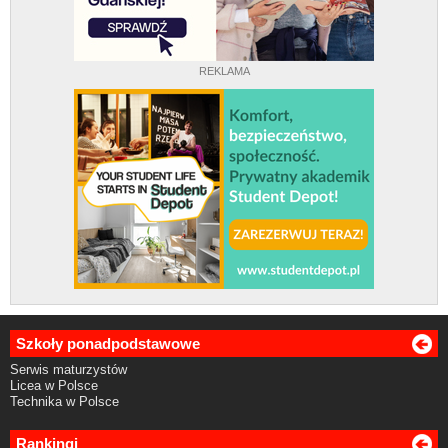
REKLAMA
Szkoły ponadpodstawowe
Serwis maturzystów
Licea w Polsce
Technika w Polsce
Rankingi