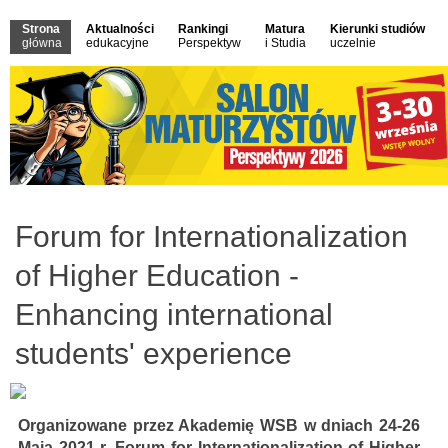
Strona
Aktualności
Rankingi
Matura
Kierunki studiów
główna
edukacyjne
Perspektyw
i Studia
uczelnie
Forum for Internationalization
of Higher Education -
Enhancing international
students' experience
Organizowane przez Akademię WSB w dniach 24-26
Maja 2021 r. Forum for Internationalization of Higher