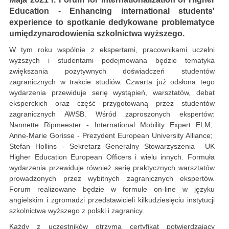
Education - Enhancing international students'
experience to spotkanie dedykowane problematyce
umiędzynarodowienia szkolnictwa wyższego.
W tym roku wspólnie z ekspertami, pracownikami uczelni
wyższych i studentami podejmowana będzie tematyka
zwiększania pozytywnych doświadczeń studentów
zagranicznych w trakcie studiów. Czwarta już odsłona tego
wydarzenia przewiduje serię wystąpień, warsztatów, debat
eksperckich oraz część przygotowaną przez studentów
zagranicznych AWSB. Wśród zaproszonych ekspertów:
Nannette Ripmeester - International Mobility Expert ELM;
Anne-Marie Gorisse - Prezydent European University Alliance;
Stefan Hollins - Sekretarz Generalny Stowarzyszenia UK
Higher Education European Officers i wielu innych. Formuła
wydarzenia przewiduje również serię praktycznych warsztatów
prowadzonych przez wybitnych zagranicznych ekspertów.
Forum realizowane będzie w formule on-line w języku
angielskim i zgromadzi przedstawicieli kilkudziesięciu instytucji
szkolnictwa wyższego z polski i zagranicy.
Każdy z uczestników otrzyma certyfikat potwierdzający