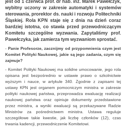
jest od 1 czerwca prof. dr hab. inż. Marek Pawełczyk,
wybitny uczony w zakresie automatyki i systemów
sterowania, prorektor ds. nauki i rozwoju Politechniki
Śląskiej. Rola KPN staje się z dnia na dzień coraz
bardziej istotna, co stawia przed przewodniczącym
Komitetu szczególne wyzwania. Zapytaliśmy prof.
Pawełczyka, jak zamierza tym wyzwaniom sprostać.
-
Panie Profesorze,
zacznijmy od przypomnienia
czym jest
Komitet Polityki Naukowej, jakie są jego zadania, czym się
zajmuje?
- Komitet Polityki Naukowej ma solidne umocowanie, jego rola
opisana jest bezpośrednio w ustawie prawo o szkolnictwie
wyższym i nauce, w artykule 340. Zgodnie z zapisami tej
ustawy KPN jest organem pomocniczym ministra w zakresie
polityki naukowej państwa, przeprowadza ewaluację realizacji
naukowej państwa oraz opiniuje dokumenty przedstawione
przez ministra, a wyniki ewaluacji są przekazywane Radzie
Ministrów za pośrednictwem ministra. Ustawa reguluje
szczegółowe takie kwestie, jak liczbę członków (12), czas
trwania kadencji, przewodniczenie Komitetowi.