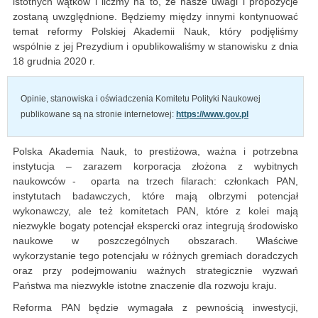
istotnych wątków i liczmy na to, że nasze uwagi i propozycje
zostaną uwzględnione. Będziemy między innymi kontynuować
temat reformy Polskiej Akademii Nauk, który podjęliśmy
wspólnie z jej Prezydium i opublikowaliśmy w stanowisku z dnia
18 grudnia 2020 r.
Opinie, stanowiska i oświadczenia Komitetu Polityki Naukowej
publikowane są na stronie internetowej:
https://www.gov.pl
Polska Akademia Nauk, to prestiżowa, ważna i potrzebna
instytucja – zarazem korporacja złożona z wybitnych
naukowców - oparta na trzech filarach: członkach PAN,
instytutach badawczych, które mają olbrzymi potencjał
wykonawczy, ale też komitetach PAN, które z kolei mają
niezwykle bogaty potencjał ekspercki oraz integrują środowisko
naukowe w poszczególnych obszarach. Właściwe
wykorzystanie tego potencjału w różnych gremiach doradczych
oraz przy podejmowaniu ważnych strategicznie wyzwań
Państwa ma niezwykle istotne znaczenie dla rozwoju kraju.
Reforma PAN będzie wymagała z pewnością inwestycji,