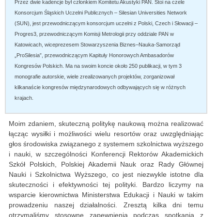
Przez dwie kadencje był członkiem Komitetu Akustyki PAN. Stoi na czele
Konsorcjum Śląskich Uczelni Publicznych – Silesian Universities Network
(SUN), jest przewodniczącym konsorcjum uczelni z Polski, Czech i Słowacji –
Progres3, przewodniczącym Komisji Metrologii przy oddziale PAN w
Katowicach, wiceprezesem Stowarzyszenia Biznes–Nauka-Samorząd
„ProSilesia”, przewodniczącym Kapituły Honorowych Ambasadorów
Kongresów Polskich. Ma na swoim koncie około 250 publikacji, w tym 3
monografie autorskie, wiele zrealizowanych projektów, zorganizował
kilkanaście kongresów międzynarodowych odbywających się w różnych
krajach.
Moim zdaniem, skuteczną politykę naukową można realizować
łącząc wysiłki i możliwości wielu resortów oraz uwzględniając
głos środowiska związanego z systemem szkolnictwa wyższego
i nauki, w szczególności Konferencji Rektorów Akademickich
Szkół Polskich, Polskiej Akademii Nauk oraz Rady Głównej
Nauki i Szkolnictwa Wyższego, co jest niezwykle istotne dla
skuteczności i efektywności tej polityki. Bardzo liczymy na
wsparcie kierownictwa Ministerstwa Edukacji i Nauki w takim
prowadzeniu naszej działalności. Zresztą kilka dni temu
otrzymaliśmy stosowne zapewnienia podczas spotkania z