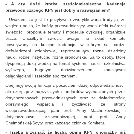
- A czy dość krótka, sześciomiesięczna, kadencja
przewodniczącego KPN jest dobrym rozwiązaniem?
- Uważam, że jest to pozytywnie zweryfikowana tradycja, ze
względu na to, że każdy przewodniczący wnosi efekt twórczej
świeżości, proponuje tematy i moderuje dyskusję, organizuje
prace. Chciałbym zwrócić uwagę na skład komitetu
powoływany na kolejne kadencje, w którym są bardzo
doświadczeni członkowie, reprezentujący różne dziedziny
nauki, różne instytucje, różne środowiska. Są to osoby, które
dysponują dużą wiedzą na temat systemu nauki i szkolnictwa
wyższego, bogatym doświadczeniem, znaczącymi
osiągnięciami i szerokim spojrzeniem.
Obejmuję swoją funkcję z poczuciem dużej odpowiedzialności,
ale czerpiąc z najwyższych standardów wyznaczonych przez
dotychczasowych przewodniczących oraz ze świadomością
olbrzymiego wsparcia i życzliwości ze strony
wiceprzewodniczącej, pani prof. Anny Machnikowskiej i
dotychczasowej przewodniczącej, pani prof. Anny
Chełmońskiej-Soyty, oraz każdego członka Komitetu.
-
Trzeba przyznać, że liczba opinii KPN, chociażby już