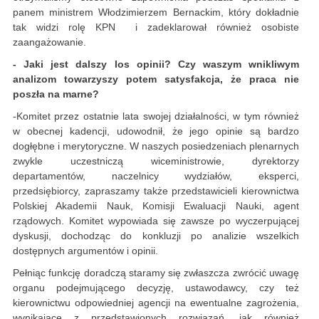
panem ministrem Włodzimierzem Bernackim, który dokładnie
tak widzi rolę KPN i zadeklarował również osobiste
zaangażowanie.
- Jaki jest dalszy los opinii? Czy waszym wnikliwym
analizom towarzyszy potem satysfakcja, że praca nie
poszła na marne?
-Komitet przez ostatnie lata swojej działalności, w tym również
w obecnej kadencji, udowodnił, że jego opinie są bardzo
dogłębne i merytoryczne. W naszych posiedzeniach plenarnych
zwykle uczestniczą wiceministrowie, dyrektorzy
departamentów, naczelnicy wydziałów, eksperci,
przedsiębiorcy, zapraszamy także przedstawicieli kierownictwa
Polskiej Akademii Nauk, Komisji Ewaluacji Nauki, agent
rządowych. Komitet wypowiada się zawsze po wyczerpującej
dyskusji, dochodząc do konkluzji po analizie wszelkich
dostępnych argumentów i opinii.
Pełniąc funkcję doradczą staramy się zwłaszcza zwrócić uwagę
organu podejmującego decyzję, ustawodawcy, czy też
kierownictwu odpowiedniej agencji na ewentualne zagrożenia,
wynikające z przedstawionych rozwiązań, jak również