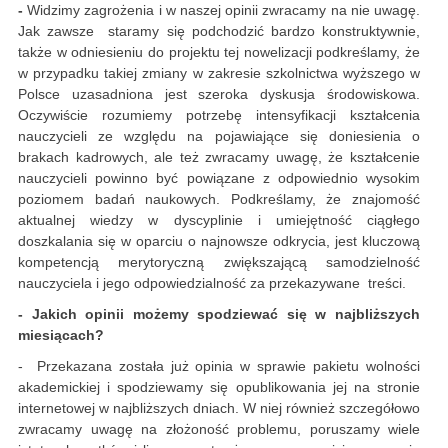
-
Widzimy zagrożenia i w naszej opinii zwracamy na nie uwagę.
Jak zawsze staramy się podchodzić bardzo konstruktywnie,
także w odniesieniu do projektu tej nowelizacji podkreślamy, że
w przypadku takiej zmiany w zakresie szkolnictwa wyższego w
Polsce uzasadniona jest szeroka dyskusja środowiskowa.
Oczywiście rozumiemy potrzebę intensyfikacji kształcenia
nauczycieli ze względu na pojawiające się doniesienia o
brakach kadrowych, ale też zwracamy uwagę, że kształcenie
nauczycieli powinno być powiązane z odpowiednio wysokim
poziomem badań naukowych. Podkreślamy, że znajomość
aktualnej wiedzy w dyscyplinie i umiejętność ciągłego
doszkalania się w oparciu o najnowsze odkrycia, jest kluczową
kompetencją merytoryczną zwiększającą samodzielność
nauczyciela i jego odpowiedzialność za przekazywane treści.
- Jakich opinii możemy spodziewać się w najbliższych
miesiącach?
- Przekazana została już opinia w sprawie pakietu wolności
akademickiej i spodziewamy się opublikowania jej na stronie
internetowej w najbliższych dniach. W niej również szczegółowo
zwracamy uwagę na złożoność problemu, poruszamy wiele