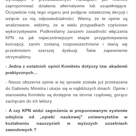
zaproponować działania alternatywne lub uzupełniające.
Oczywiście rolą tego organu jest podjęcie ostatecznej decyzji i
wzięcie za nią odpowiedzialności. Wiemy, że te opinie są
analizowane, widzimy, że w wielu przypadkach częściowo
wykorzystywane. Podkreślamy zarazem zasadność włączania
KPN na jak najwcześniejszym etapie przygotowywania
koncepcji, zanim zostaną rozpowszechnione i staną się
przedmiotem szerszej dyskusji. Takie zapewnienie
otrzymaliśmy.
- Jedna z ostatnich opinii Komitetu dotyczy tzw. akademii
praktycznych…
- Nasza obszerna opinia w tej sprawie została już przekazana
do Gabinetu Ministra i ukaże się w najbliższych dniach. Opinie i
stanowiska Komitetu są dostępne na stronie rządowej, gorąco
zachęcam do ich lektury.
-
A czy KPN widzi
zagrożenia w proponowanym systemie
odejścia od „opieki naukowej” uniwersytetów w
kształceniu nauczycieli w wyższych uczelniach
zawodowych ?