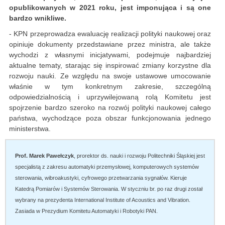
opublikowanych w 2021 roku, jest imponująca i są one
bardzo wnikliwe.
- KPN przeprowadza ewaluację realizacji polityki naukowej oraz
opiniuje dokumenty przedstawiane przez ministra, ale także
wychodzi z własnymi inicjatywami, podejmuje najbardziej
aktualne tematy, starając się inspirować zmiany korzystne dla
rozwoju nauki. Ze względu na swoje ustawowe umocowanie
właśnie w tym konkretnym zakresie, szczególną
odpowiedzialnością i uprzywilejowaną rolą Komitetu jest
spojrzenie bardzo szeroko na rozwój polityki naukowej całego
państwa, wychodzące poza obszar funkcjonowania jednego
ministerstwa.
Prof. Marek Pawełczyk
, prorektor ds. nauki i rozwoju Politechniki Śląskiej jest
specjalistą z zakresu automatyki przemysłowej, komputerowych systemów
sterowania, wibroakustyki, cyfrowego przetwarzania sygnałów. Kieruje
Katedrą Pomiarów i Systemów Sterowania. W styczniu br. po raz drugi został
wybrany na prezydenta International Institute of Acoustics and Vibration.
Zasiada w Prezydium Komitetu Automatyki i Robotyki PAN.