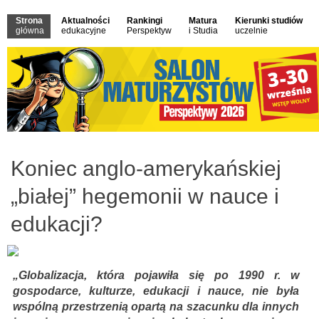
Strona
Aktualności
Rankingi
Matura
Kierunki studiów
główna
edukacyjne
Perspektyw
i Studia
uczelnie
Koniec anglo-amerykańskiej
„białej” hegemonii w nauce i
edukacji?
„Globalizacja, która pojawiła się po 1990 r. w
gospodarce, kulturze, edukacji i nauce, nie była
wspólną przestrzenią opartą na szacunku dla innych