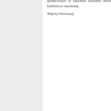
społecznych w zakresie zarówno teore
badawczo-naukową.
Więcej informacji: