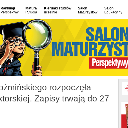
Rankingi
Matura
Kierunki studiów
Salon
Salon
Perspektyw
i Studia
uczelnie
Maturzystów
Edukacyjny
źmińskiego rozpoczęła
torskiej. Zapisy trwają do 27