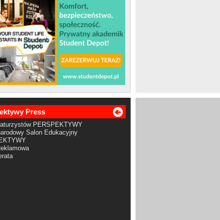
ektywy Press
Maturzystów PERSPEKTYWY
arodowy Salon Edukacyjny
EKTYWY
Reklamowa
rata