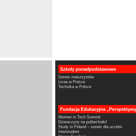
Szkoły ponadpodstawowe
Serwis maturzystów
Licea w Polsce
Technika w Polsce
Fundacja Edukacyjna „Perspektyw
Women in Tech Summit
Dziewczyny na politechniki!
Study in Poland – serwis dla uczelni
Interstudent