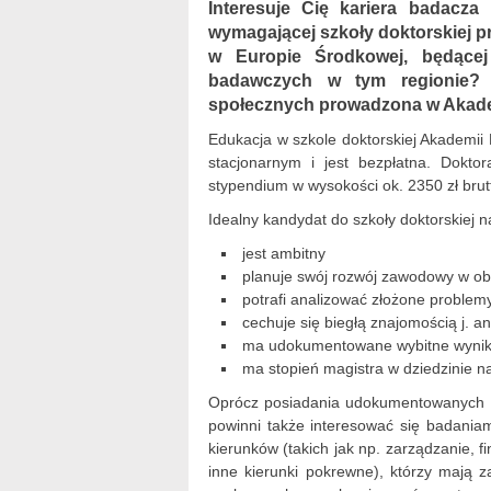
Interesuje Cię kariera badacza
wymagającej szkoły doktorskiej p
w Europie Środkowej, będącej
badawczych w tym regionie? 
społecznych prowadzona w Akadem
Edukacja w szkole doktorskiej Akademii
stacjonarnym i jest bezpłatna. Dokto
stypendium w wysokości ok. 2350 zł brut
Idealny kandydat do szkoły doktorskiej
jest ambitny
planuje swój rozwój zawodowy w o
potrafi analizować złożone problem
cechuje się biegłą znajomością j. an
ma udokumentowane wybitne wyniki 
ma stopień magistra w dziedzinie 
Oprócz posiadania udokumentowanych ś
powinni także interesować się badania
kierunków (takich jak np. zarządzanie, f
inne kierunki pokrewne), którzy mają 