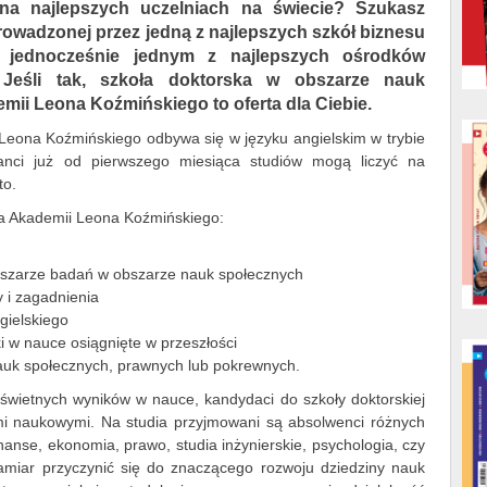
 na najlepszych uczelniach na świecie? Szukasz
rowadzonej przez jedną z najlepszych szkół biznesu
 jednocześnie jednym z najlepszych ośrodków
Jeśli tak, szkoła doktorska w obszarze nauk
ii Leona Koźmińskiego to oferta dla Ciebie.
 Leona Koźmińskiego odbywa się w języku angielskim w trybie
ranci już od pierwszego miesiąca studiów mogą liczyć na
to.
 na Akademii Leona Koźmińskiego:
bszarze badań w obszarze nauk społecznych
y i zagadnienia
gielskiego
w nauce osiągnięte w przeszłości
nauk społecznych, prawnych lub pokrewnych.
wietnych wyników w nauce, kandydaci do szkoły doktorskiej
mi naukowymi. Na studia przyjmowani są absolwenci różnych
inanse, ekonomia, prawo, studia inżynierskie, psychologia, czy
zamiar przyczynić się do znaczącego rozwoju dziedziny nauk