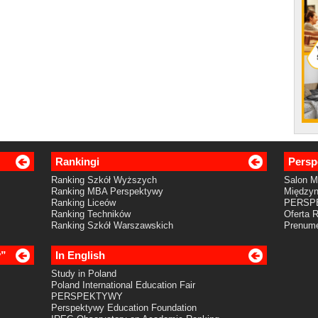
Rankingi
Persp
Ranking Szkół Wyższych
Salon 
Ranking MBA Perspektywy
Międzyn
Ranking Liceów
PERSP
Ranking Techników
Oferta 
Ranking Szkół Warszawskich
Prenume
y”
In English
Study in Poland
Poland International Education Fair
PERSPEKTYWY
Perspektywy Education Foundation