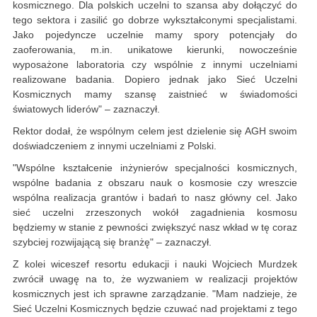
kosmicznego. Dla polskich uczelni to szansa aby dołączyć do
tego sektora i zasilić go dobrze wykształconymi specjalistami.
Jako pojedyncze uczelnie mamy spory potencjały do
zaoferowania, m.in. unikatowe kierunki, nowocześnie
wyposażone laboratoria czy wspólnie z innymi uczelniami
realizowane badania. Dopiero jednak jako Sieć Uczelni
Kosmicznych mamy szansę zaistnieć w świadomości
światowych liderów" – zaznaczył.
Rektor dodał, że wspólnym celem jest dzielenie się AGH swoim
doświadczeniem z innymi uczelniami z Polski.
"Wspólne kształcenie inżynierów specjalności kosmicznych,
wspólne badania z obszaru nauk o kosmosie czy wreszcie
wspólna realizacja grantów i badań to nasz główny cel. Jako
sieć uczelni zrzeszonych wokół zagadnienia kosmosu
będziemy w stanie z pewności zwiększyć nasz wkład w tę coraz
szybciej rozwijającą się branżę" – zaznaczył.
Z kolei wiceszef resortu edukacji i nauki Wojciech Murdzek
zwrócił uwagę na to, że wyzwaniem w realizacji projektów
kosmicznych jest ich sprawne zarządzanie. "Mam nadzieje, że
Sieć Uczelni Kosmicznych będzie czuwać nad projektami z tego