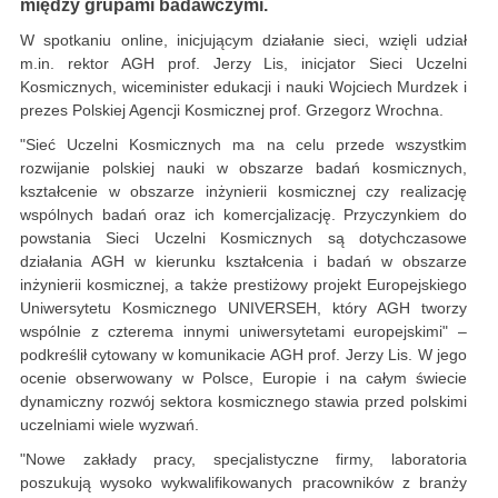
między grupami badawczymi.
W spotkaniu online, inicjującym działanie sieci, wzięli udział
m.in. rektor AGH prof. Jerzy Lis, inicjator Sieci Uczelni
Kosmicznych, wiceminister edukacji i nauki Wojciech Murdzek i
prezes Polskiej Agencji Kosmicznej prof. Grzegorz Wrochna.
"Sieć Uczelni Kosmicznych ma na celu przede wszystkim
rozwijanie polskiej nauki w obszarze badań kosmicznych,
kształcenie w obszarze inżynierii kosmicznej czy realizację
wspólnych badań oraz ich komercjalizację. Przyczynkiem do
powstania Sieci Uczelni Kosmicznych są dotychczasowe
działania AGH w kierunku kształcenia i badań w obszarze
inżynierii kosmicznej, a także prestiżowy projekt Europejskiego
Uniwersytetu Kosmicznego UNIVERSEH, który AGH tworzy
wspólnie z czterema innymi uniwersytetami europejskimi" –
podkreślił cytowany w komunikacie AGH prof. Jerzy Lis. W jego
ocenie obserwowany w Polsce, Europie i na całym świecie
dynamiczny rozwój sektora kosmicznego stawia przed polskimi
uczelniami wiele wyzwań.
"Nowe zakłady pracy, specjalistyczne firmy, laboratoria
poszukują wysoko wykwalifikowanych pracowników z branży