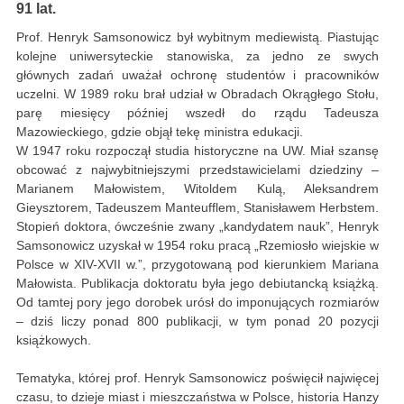
91 lat.
Prof. Henryk Samsonowicz był wybitnym mediewistą. Piastując
kolejne uniwersyteckie stanowiska, za jedno ze swych
głównych zadań uważał ochronę studentów i pracowników
uczelni. W 1989 roku brał udział w Obradach Okrągłego Stołu,
parę miesięcy później wszedł do rządu Tadeusza
Mazowieckiego, gdzie objął tekę ministra edukacji.
W 1947 roku rozpoczął studia historyczne na UW. Miał szansę
obcować z najwybitniejszymi przedstawicielami dziedziny –
Marianem Małowistem, Witoldem Kulą, Aleksandrem
Gieysztorem, Tadeuszem Manteufflem, Stanisławem Herbstem.
Stopień doktora, ówcześnie zwany „kandydatem nauk”, Henryk
Samsonowicz uzyskał w 1954 roku pracą „Rzemiosło wiejskie w
Polsce w XIV-XVII w.”, przygotowaną pod kierunkiem Mariana
Małowista. Publikacja doktoratu była jego debiutancką książką.
Od tamtej pory jego dorobek urósł do imponujących rozmiarów
– dziś liczy ponad 800 publikacji, w tym ponad 20 pozycji
książkowych.
Tematyka, której prof. Henryk Samsonowicz poświęcił najwięcej
czasu, to dzieje miast i mieszczaństwa w Polsce, historia Hanzy