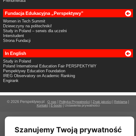
Prenumerata
Fundacja Edukacyjna „Perspektywy”
Women in Tech Summit
Dziewczyny na politechniki!
Study in Poland – serwis dla uczelni
Interstudent
Strona Fundacji
In English
Study in Poland
Poland International Education Fair PERSPEKTYWY
Perspektywy Education Foundation
IREG Observatory on Academic Ranking
Engirank
© 2026 Perspektywy.pl
|
|
|
|
O nas
Polityka Prywatności
Znak jakości
Reklama
|
|
Kontakt
E-booki
Ustawienia prywatności
Szanujemy Twoją prywatność