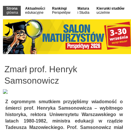
Strona
Aktualności
Rankingi
Matura
Kierunki studiów
główna
edukacyjne
Perspektyw
i Studia
uczelnie
Zmarł prof. Henryk
Samsonowicz
Z ogromnym smutkiem przyjęliśmy wiadomość o
śmierci prof. Henryka Samsonowicza – wybitnego
historyka, rektora Uniwersytetu Warszawskiego w
latach 1980-1982, ministra edukacji w rządzie
Tadeusza Mazowieckiego. Prof. Samsonowicz miał