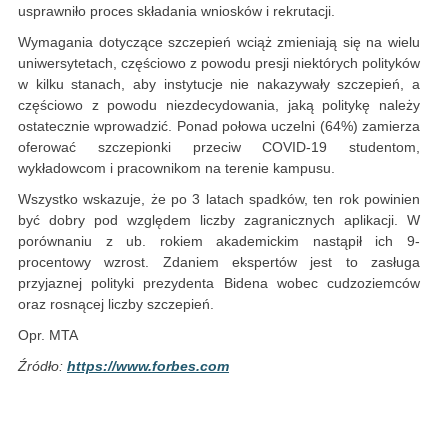
usprawniło proces składania wniosków i rekrutacji.
Wymagania dotyczące szczepień wciąż zmieniają się na wielu
uniwersytetach, częściowo z powodu presji niektórych polityków
w kilku stanach, aby instytucje nie nakazywały szczepień, a
częściowo z powodu niezdecydowania, jaką politykę należy
ostatecznie wprowadzić. Ponad połowa uczelni (64%) zamierza
oferować szczepionki przeciw COVID-19 studentom,
wykładowcom i pracownikom na terenie kampusu.
Wszystko wskazuje, że po 3 latach spadków, ten rok powinien
być dobry pod względem liczby zagranicznych aplikacji. W
porównaniu z ub. rokiem akademickim nastąpił ich 9-
procentowy wzrost. Zdaniem ekspertów jest to zasługa
przyjaznej polityki prezydenta Bidena wobec cudzoziemców
oraz rosnącej liczby szczepień.
Opr. MTA
Źródło:
https://www.forbes.com