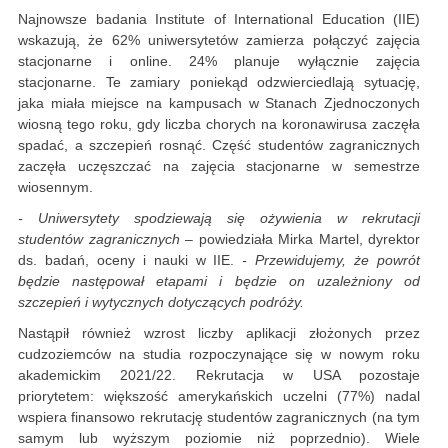
Najnowsze badania Institute of International Education (IIE)
wskazują, że 62% uniwersytetów zamierza połączyć zajęcia
stacjonarne i online. 24% planuje wyłącznie zajęcia
stacjonarne. Te zamiary poniekąd odzwierciedlają sytuację,
jaka miała miejsce na kampusach w Stanach Zjednoczonych
wiosną tego roku, gdy liczba chorych na koronawirusa zaczęła
spadać, a szczepień rosnąć. Część studentów zagranicznych
zaczęła uczęszczać na zajęcia stacjonarne w semestrze
wiosennym.
- Uniwersytety spodziewają się ożywienia w rekrutacji
studentów zagranicznych
– powiedziała Mirka Martel, dyrektor
ds. badań, oceny i nauki w IIE.
-
Przewidujemy, że powrót
będzie następował etapami i będzie on uzależniony od
szczepień i wytycznych dotyczących podróży.
Nastąpił również wzrost liczby aplikacji złożonych przez
cudzoziemców na studia rozpoczynające się w nowym roku
akademickim 2021/22. Rekrutacja w USA pozostaje
priorytetem: większość amerykańskich uczelni (77%) nadal
wspiera finansowo rekrutację studentów zagranicznych (na tym
samym lub wyższym poziomie niż poprzednio). Wiele