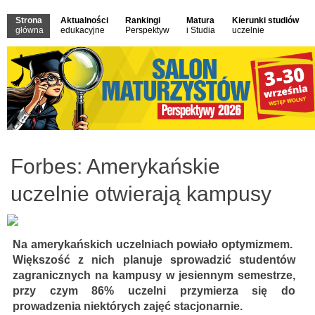
Strona
Aktualności
Rankingi
Matura
Kierunki studiów
główna
edukacyjne
Perspektyw
i Studia
uczelnie
Forbes: Amerykańskie
uczelnie otwierają kampusy
Na amerykańskich uczelniach powiało optymizmem.
Większość z nich planuje sprowadzić studentów
zagranicznych na kampusy w jesiennym semestrze,
przy czym 86% uczelni przymierza się do
prowadzenia niektórych zajęć stacjonarnie.