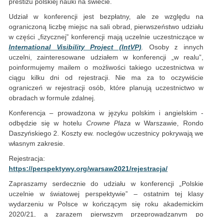
prestiżu polskiej nauki na świecie.
Udział w konferencji jest bezpłatny, ale ze względu na
ograniczoną liczbę miejsc na sali obrad, pierwszeństwo udziału
w części „fizycznej” konferencji mają uczelnie uczestniczące w
International Visibility Project (IntVP)
.
Osoby z innych
uczelni, zainteresowane udziałem w konferencji „w realu”,
poinformujemy mailem o możliwości takiego uczestnictwa w
ciągu kilku dni od rejestracji. Nie ma za to oczywiście
ograniczeń w rejestracji osób, które planują uczestnictwo w
obradach w formule zdalnej.
Konferencja – prowadzona w języku polskim i angielskim -
odbędzie się w hotelu
Crowne Plaza
w Warszawie, Rondo
Daszyńskiego 2. Koszty ew. noclegów uczestnicy pokrywają we
własnym zakresie.
Rejestracja:
https://perspektywy.org/warsaw2021/rejestracja/
Zapraszamy serdecznie do udziału w konferencji „Polskie
uczelnie w światowej perspektywie” – ostatnim tej klasy
wydarzeniu w Polsce w kończącym się roku akademickim
2020/21, a zarazem pierwszym przeprowadzanym po