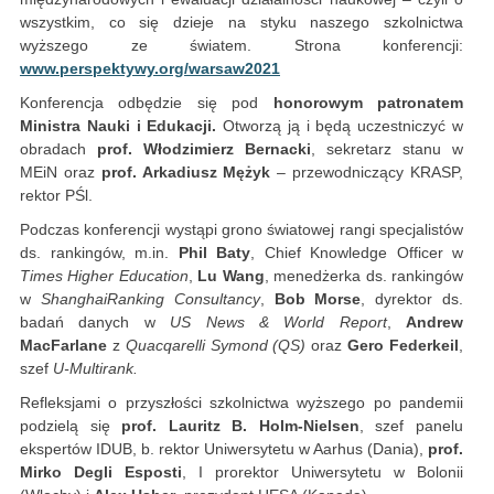
wszystkim, co się dzieje na styku naszego szkolnictwa
wyższego ze światem. Strona konferencji:
www.perspektywy.org/warsaw2021
Konferencja odbędzie się pod
honorowym patronatem
Ministra Nauki i Edukacji.
Otworzą ją i będą uczestniczyć w
obradach
prof. Włodzimierz Bernacki
, sekretarz stanu w
MEiN oraz
prof. Arkadiusz Mężyk
– przewodniczący KRASP,
rektor PŚl.
Podczas konferencji wystąpi grono światowej rangi specjalistów
ds. rankingów, m.in.
Phil Baty
, Chief Knowledge Officer w
Times Higher Education
,
Lu Wang
, menedżerka ds. rankingów
w
ShanghaiRanking Consultancy
,
Bob Morse
, dyrektor ds.
badań danych w
US News & World Report
,
Andrew
MacFarlane
z
Quacqarelli Symond (QS)
oraz
Gero Federkeil
,
szef
U-Multirank.
Refleksjami o przyszłości szkolnictwa wyższego po pandemii
podzielą się
prof.
Lauritz B. Holm-Nielsen
, szef panelu
ekspertów IDUB, b. rektor Uniwersytetu w Aarhus (Dania),
prof.
Mirko Degli Esposti
, I prorektor Uniwersytetu w Bolonii