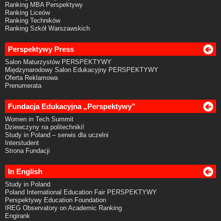
Ranking MBA Perspektywy
Ranking Liceów
Ranking Techników
Ranking Szkół Warszawskich
Perspektywy Press
Salon Maturzystów PERSPEKTYWY
Międzynarodowy Salon Edukacyjny PERSPEKTYWY
Oferta Reklamowa
Prenumerata
Fundacja Edukacyjna „Perspektywy”
Women in Tech Summit
Dziewczyny na politechniki!
Study in Poland – serwis dla uczelni
Interstudent
Strona Fundacji
In English
Study in Poland
Poland International Education Fair PERSPEKTYWY
Perspektywy Education Foundation
IREG Observatory on Academic Ranking
Engirank