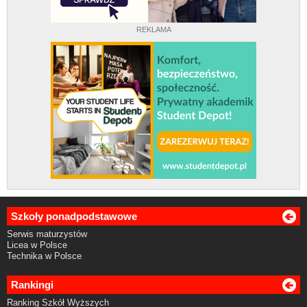
REKLAMA
Szkoły ponadpodstawowe
Serwis maturzystów
Licea w Polsce
Technika w Polsce
Rankingi
Ranking Szkół Wyższych