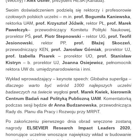
(Włochy) i
Alex Usher
, prezydent HESA (Kanada).
Swoim doświadczeniem podzielą się rektorzy i profesorowie
czołowych polskich uczelni – m.in.
prof. Bogumiła Kaniewska
,
rektorka UAM,
prof. Krzysztof Jóźwik
, rektor PŁ,
prof. Marek
Pawełczyk
– przewodniczący Komitetu Polityki Naukowej,
prorektor PŚ,
prof. Piotr Stepnowski
– rektor UG,
prof. Teofil
Jesionowski
, rektor PP,
prof. Błażej Skoczeń
,
przewodniczący KEN,
prof. Jarosław Górniak
, prorektor UJ,
prof. Izabella Pisarek
– prorektor UO,
prof. Stanisław
Kistryn
– b. prorektor UJ,
Joanna Osiejewicz
, pełnomocnik
rektora UW ds. umiędzynarodowienia i inni.
Wykład wprowadzający – keynote speech:
Globalna superliga –
dlaczego warto być wśród 1000 najlepszych uczelni
badawczych na świecie
wygłosi
prof. Marek Kwiek, kierownik
Centrum Badań nad Polityką Publiczną UAM
. Komentatorką
podczas sesji będzie
dr Anna Budzanowska
, przewodnicząca
Rady ds. Planu dla Pracy i Rozwoju przy MRPiT.
Po zakończeniu pierwszego dnia obrad wręczone zostaną
nagrody
ELSEVIER Research Impact Leaders 2020
,
honorujące uczelnie wnoszące największy wkład w budowanie