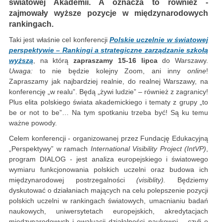
światowej Akademii. A oznacza to również -
zajmowały wyższe pozycje w międzynarodowych
rankingach.
Taki jest właśnie cel konferencji
Polskie uczelnie w światowej
perspektywie – Rankingi a strategiczne zarządzanie szkołą
wyższą
, na którą
zapraszamy 15-16 lipca
do Warszawy.
Uwaga:
to nie będzie kolejny Zoom, ani inny
online
!
Zapraszamy jak najbardziej realnie, do realnej Warszawy, na
konferencję „w realu”. Będą „żywi ludzie” – również z zagranicy!
Plus elita polskiego świata akademickiego i tematy z grupy „to
be or not to be”… Na tym spotkaniu trzeba być! Są ku temu
ważne powody.
Celem konferencji - organizowanej przez Fundację Edukacyjną
„Perspektywy” w ramach
International Visibility Project (IntVP)
,
program DIALOG - jest analiza europejskiego i światowego
wymiaru funkcjonowania polskich uczelni oraz budowa ich
międzynarodowej postrzegalności
(visiblity).
Będziemy
dyskutować o działaniach mających na celu polepszenie pozycji
polskich uczelni w rankingach światowych, umacnianiu badań
naukowych, uniwersytetach europejskich, akredytacjach
międzynarodowych i ewaluacji działalności naukowej – czyli o