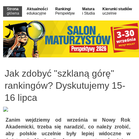
Strona
Aktualności
Rankingi
Matura
Kierunki studiów
główna
edukacyjne
Perspektyw
i Studia
uczelnie
Jak zdobyć "szklaną górę"
rankingów? Dyskutujemy 15-
16 lipca
Zanim wejdziemy od września w Nowy Rok
Akademicki, trzeba się naradzić, co należy zrobić,
aby polskie uczelnie były lepiej widoczne w