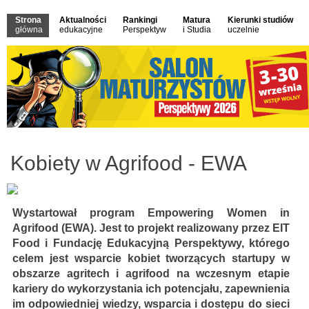
Strona
Aktualności
Rankingi
Matura
Kierunki studiów
główna
edukacyjne
Perspektyw
i Studia
uczelnie
Kobiety w Agrifood - EWA
Wystartował program Empowering Women in
Agrifood (EWA). Jest to projekt realizowany przez EIT
Food i Fundację Edukacyjną Perspektywy, którego
celem jest wsparcie kobiet tworzących startupy w
obszarze agritech i agrifood na wczesnym etapie
kariery do wykorzystania ich potencjału, zapewnienia
im odpowiedniej wiedzy, wsparcia i dostępu do sieci