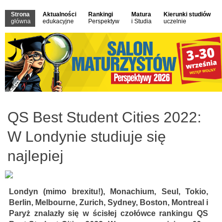
Strona
Aktualności
Rankingi
Matura
Kierunki studiów
główna
edukacyjne
Perspektyw
i Studia
uczelnie
QS Best Student Cities 2022:
W Londynie studiuje się
najlepiej
Londyn (mimo brexitu!), Monachium, Seul, Tokio,
Berlin, Melbourne, Zurich, Sydney, Boston, Montreal i
Paryż znalazły się w ścisłej czołówce rankingu QS