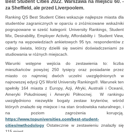
Best Student Cities 2022. Warszawa na miejscu 60. -
za Sheffield, ale przed Liverpoolem.
Ranking QS Best Student Cities wskazuje najlepsze miasta dla
studentów zagranicznych w oparciu o zróżnicowane wskaźniki
pogrupowane w sześć kategorii: University Rankings, Student
Mix, Desirability, Employer Activity, Affordability i Student View,
oparty na wypowiedziach ankietowych 95 tys. respondentów z
całego świata, którzy dzielili się swoimi doświadczeniami ze
studiowania w różnych miejscach.
Warunki wstępne wejścia do zestawienia to: liczba
mieszkańców powyżej 250 tysięcy oraz posiadanie przez
miasto co najmniej dwóch uczelni uwzględnionych w
najnowszej edycji QS World University Rankings®. Warunek ten
spełniły 164 miasta z Europy, Azji, Afryki, Australii i Oceanii,
Ameryki Południowej i Ameryki Północnej. W rankingu
uwzględniono niezwykle bogaty zestaw kryteriów, wśród
których znalazło się miejsce i na stan środowiska naturalnego, i
na poziom zagrożenia korupcją.
https://www.topuniversities.com/best-student-
cities/methodology
Ostatecznie w zestawieniu znalazły się
115 miast.