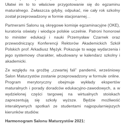
Ułatwi im to to właściwe przygotowanie się do egzaminu
maturalnego. Zwłaszcza gdyby, odpukać, nie cały rok szkolny
został przeprowadzony w formie stacjonarnej…
Partnerami Salonu są okręgowe komisje egzaminacyjne (OKE),
kuratoria oświaty i wiodące polskie uczelnie. Patroni honorowi
to minister edukacji i nauki Przemysław Czarnek oraz
przewodniczący Konferencji Rektorów Akademickich Szkół
Polskich prof. Arkadiusz Mężyk. Pokazuje to wagę wydarzenia i
jego systemowy charakter, wbudowany w kalendarz szkolny i
akademicki.
Ze względu na groźbę „czwartej fali” pandemii, wrześniowy
Salon Maturzystów zostanie przeprowadzony w formule online.
Program merytoryczny obejmuje wykłady ekspertów
maturalnych i porady doradców edukacyjno-zawodowych, a w
wydzielonej części targowej na wirtualnych stoiskach
zaprezentują się szkoły wyższe. Będzie możliwość
interaktywnych spotkań ze studentami najpopularniejszych
kierunków studiów.
Harmonogram Salonu Maturzystów 2021: