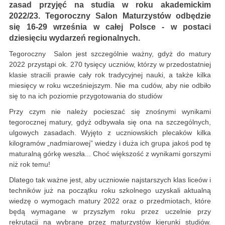
zasad przyjęć na studia w roku akademickim
2022/23. Tegoroczny
Salon Maturzystów odbędzie
się 16-29 września w całej Polsce - w postaci
dziesięciu wydarzeń regionalnych.
Tegoroczny Salon jest szczególnie ważny, gdyż do matury
2022 przystąpi ok. 270 tysięcy uczniów, którzy w przedostatniej
klasie stracili prawie cały rok tradycyjnej nauki, a także kilka
miesięcy w roku wcześniejszym. Nie ma cudów, aby nie odbiło
się to na ich poziomie przygotowania do studiów
Przy czym nie należy pocieszać się znośnymi wynikami
tegorocznej matury, gdyż odbywała się ona na szczególnych,
ulgowych zasadach. Wyjęto z uczniowskich plecaków kilka
kilogramów „nadmiarowej” wiedzy i duża ich grupa jakoś pod tę
maturalną górkę weszła... Choć większość z wynikami gorszymi
niż rok temu!
Dlatego tak ważne jest, aby uczniowie najstarszych klas liceów i
techników już na początku roku szkolnego uzyskali aktualną
wiedzę o wymogach matury 2022 oraz o przedmiotach, które
będą wymagane w przyszłym roku przez uczelnie przy
rekrutacji na wybrane przez maturzystów kierunki studiów.