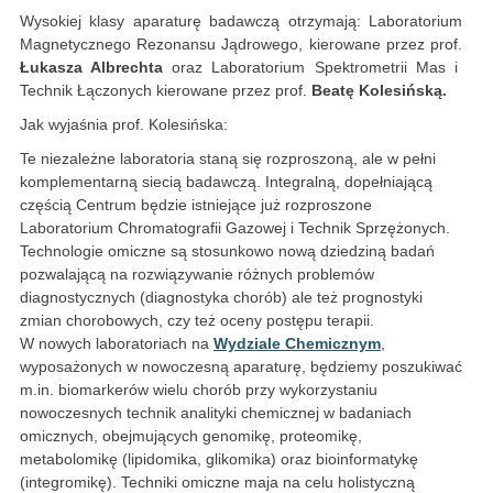
Wysokiej klasy aparaturę badawczą otrzymają: Laboratorium
Magnetycznego Rezonansu Jądrowego, kierowane przez prof.
Łukasza Albrechta
oraz Laboratorium Spektrometrii Mas i
Technik Łączonych kierowane przez prof.
Beatę Kolesińską.
Jak wyjaśnia prof. Kolesińska:
Te niezależne laboratoria staną się rozproszoną, ale w pełni
komplementarną siecią badawczą. Integralną, dopełniającą
częścią Centrum będzie istniejące już rozproszone
Laboratorium Chromatografii Gazowej i Technik Sprzężonych.
Technologie omiczne są stosunkowo nową dziedziną badań
pozwalającą na rozwiązywanie różnych problemów
diagnostycznych (diagnostyka chorób) ale też prognostyki
zmian chorobowych, czy też oceny postępu terapii.
W nowych laboratoriach na
Wydziale Chemicznym
,
wyposażonych w nowoczesną aparaturę, będziemy poszukiwać
m.in. biomarkerów wielu chorób przy wykorzystaniu
nowoczesnych technik analityki chemicznej w badaniach
omicznych, obejmujących genomikę, proteomikę,
metabolomikę (lipidomika, glikomika) oraz bioinformatykę
(integromikę). Techniki omiczne maja na celu holistyczną