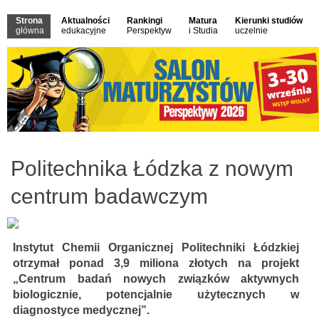
Strona
Aktualności
Rankingi
Matura
Kierunki studiów
główna
edukacyjne
Perspektyw
i Studia
uczelnie
Politechnika Łódzka z nowym
centrum badawczym
Instytut Chemii Organicznej Politechniki Łódzkiej
otrzymał ponad 3,9 miliona złotych na projekt
„Centrum badań nowych związków aktywnych
biologicznie, potencjalnie użytecznych w
diagnostyce medycznej”.