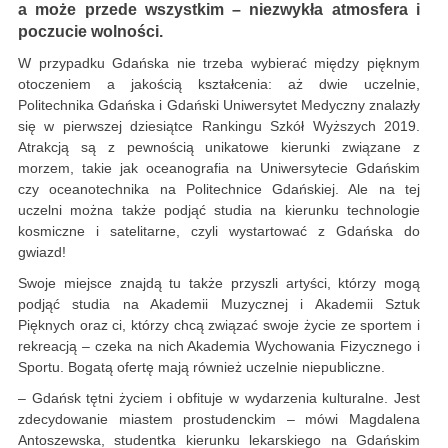
a może przede wszystkim – niezwykła atmosfera i
poczucie wolności.
W przypadku Gdańska nie trzeba wybierać między pięknym
otoczeniem a jakością kształcenia: aż dwie uczelnie,
Politechnika Gdańska i Gdański Uniwersytet Medyczny znalazły
się w pierwszej dziesiątce Rankingu Szkół Wyższych 2019.
Atrakcją są z pewnością unikatowe kierunki związane z
morzem, takie jak oceanografia na Uniwersytecie Gdańskim
czy oceanotechnika na Politechnice Gdańskiej. Ale na tej
uczelni można także podjąć studia na kierunku technologie
kosmiczne i satelitarne, czyli wystartować z Gdańska do
gwiazd!
Swoje miejsce znajdą tu także przyszli artyści, którzy mogą
podjąć studia na Akademii Muzycznej i Akademii Sztuk
Pięknych oraz ci, którzy chcą związać swoje życie ze sportem i
rekreacją – czeka na nich Akademia Wychowania Fizycznego i
Sportu. Bogatą ofertę mają również uczelnie niepubliczne.
– Gdańsk tętni życiem i obfituje w wydarzenia kulturalne. Jest
zdecydowanie miastem prostudenckim – mówi Magdalena
Antoszewska, studentka kierunku lekarskiego na Gdańskim