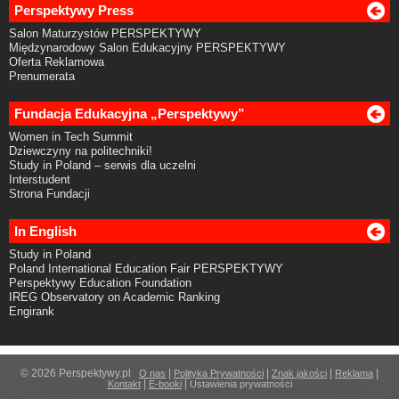
Perspektywy Press
Salon Maturzystów PERSPEKTYWY
Międzynarodowy Salon Edukacyjny PERSPEKTYWY
Oferta Reklamowa
Prenumerata
Fundacja Edukacyjna „Perspektywy”
Women in Tech Summit
Dziewczyny na politechniki!
Study in Poland – serwis dla uczelni
Interstudent
Strona Fundacji
In English
Study in Poland
Poland International Education Fair PERSPEKTYWY
Perspektywy Education Foundation
IREG Observatory on Academic Ranking
Engirank
© 2026 Perspektywy.pl
|
|
|
|
O nas
Polityka Prywatności
Znak jakości
Reklama
|
|
Kontakt
E-booki
Ustawienia prywatności