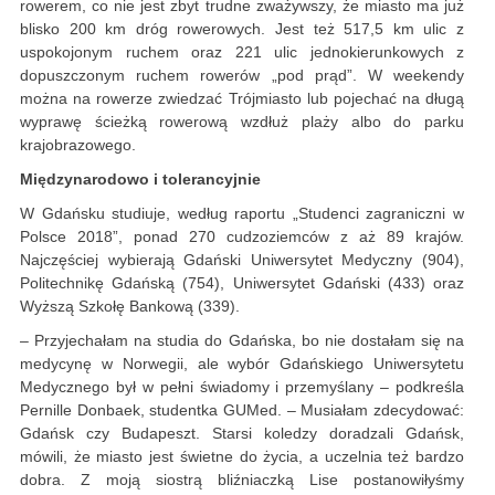
rowerem, co nie jest zbyt trudne zważywszy, że miasto ma już
blisko 200 km dróg rowerowych. Jest też 517,5 km ulic z
uspokojonym ruchem oraz 221 ulic jednokierunkowych z
dopuszczonym ruchem rowerów „pod prąd”. W weekendy
można na rowerze zwiedzać Trójmiasto lub pojechać na długą
wyprawę ścieżką rowerową wzdłuż plaży albo do parku
krajobrazowego.
Międzynarodowo i tolerancyjnie
W Gdańsku studiuje, według raportu „Studenci zagraniczni w
Polsce 2018”, ponad 270 cudzoziemców z aż 89 krajów.
Najczęściej wybierają Gdański Uniwersytet Medyczny (904),
Politechnikę Gdańską (754), Uniwersytet Gdański (433) oraz
Wyższą Szkołę Bankową (339).
– Przyjechałam na studia do Gdańska, bo nie dostałam się na
medycynę w Norwegii, ale wybór Gdańskiego Uniwersytetu
Medycznego był w pełni świadomy i przemyślany – podkreśla
Pernille Donbaek, studentka GUMed. – Musiałam zdecydować:
Gdańsk czy Budapeszt. Starsi koledzy doradzali Gdańsk,
mówili, że miasto jest świetne do życia, a uczelnia też bardzo
dobra. Z moją siostrą bliźniaczką Lise postanowiłyśmy