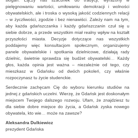
slogan. Łączy nas szacunek do tradycji, wyrażony w
pielęgnowaniu wartości, umiłowaniu demokracji i wolności
obywatelskich, ale i troska o wysoką jakość codziennych relacji
– w życzliwości, zgodzie i bez nienawiści. Zależy nam na tym,
aby każda gdańszczanka i każdy gdańszczanin czuł się u
siebie dobrze, a przede wszystkim miał realny wpływ na kształt
przyszłości miasta. Decyzje dotyczące nas wszystkich
poddajemy więc konsultacjom społecznym, organizujemy
panele obywatelskie i spotkania dzielnicowe, działają rady
dzielnic, świetnie sprawdza się budżet obywatelski… Każdy
głos, każda opinia jest ważna – niezależnie od tego, czy
mieszkasz w Gdańsku od dwóch pokoleń, czy właśnie
rozpoczynasz tu życie studenckie.
Serdecznie zachęcam Cię do wyboru kierunku studiów na
jednej z gdańskich uczelni. Wierzę, że Gdańsk jest doskonałym
miejscem Twojego dalszego rozwoju. Ufam, że znajdziesz tu
dla siebie dobre miejsce do życia, a Gdańsk zyska nowego
obywatela, kto wie… może na zawsze?
Aleksandra Dulkiewicz
prezydent Gdańska