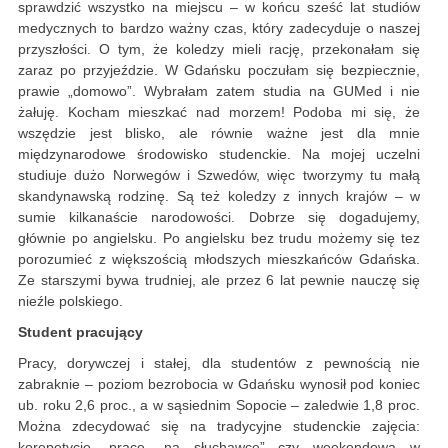
sprawdzić wszystko na miejscu – w końcu sześć lat studiów
medycznych to bardzo ważny czas, który zadecyduje o naszej
przyszłości. O tym, że koledzy mieli rację, przekonałam się
zaraz po przyjeździe. W Gdańsku poczułam się bezpiecznie,
prawie „domowo”. Wybrałam zatem studia na GUMed i nie
żałuję. Kocham mieszkać nad morzem! Podoba mi się, że
wszędzie jest blisko, ale równie ważne jest dla mnie
międzynarodowe środowisko studenckie. Na mojej uczelni
studiuje dużo Norwegów i Szwedów, więc tworzymy tu małą
skandynawską rodzinę. Są też koledzy z innych krajów – w
sumie kilkanaście narodowości. Dobrze się dogadujemy,
głównie po angielsku. Po angielsku bez trudu możemy się tez
porozumieć z większością młodszych mieszkańców Gdańska.
Ze starszymi bywa trudniej, ale przez 6 lat pewnie nauczę się
nieźle polskiego.
Student pracujący
Pracy, dorywczej i stałej, dla studentów z pewnością nie
zabraknie – poziom bezrobocia w Gdańsku wynosił pod koniec
ub. roku 2,6 proc., a w sąsiednim Sopocie – zaledwie 1,8 proc.
Można zdecydować się na tradycyjne studenckie zajęcia:
korepetycje, pracę „na słuchawce” czy weekendową w