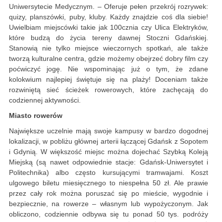
Uniwersytecie Medycznym. – Oferuje pełen przekrój rozrywek:
quizy, planszówki, puby, kluby. Każdy znajdzie coś dla siebie!
Uwielbiam miejscówki takie jak 100cznia czy Ulica Elektryków,
które budzą do życia tereny dawnej Stoczni Gdańskiej.
Stanowią nie tylko miejsce wieczornych spotkań, ale także
tworzą kulturalne centra, gdzie możemy obejrzeć dobry film czy
poćwiczyć jogę. Nie wspominając już o tym, że zdane
kolokwium najlepiej świętuje się na plaży! Doceniam także
rozwiniętą sieć ścieżek rowerowych, które zachęcają do
codziennej aktywności.
Miasto rowerów
Największe uczelnie mają swoje kampusy w bardzo dogodnej
lokalizacji, w pobliżu głównej arterii łączącej Gdańsk z Sopotem
i Gdynią. W większość miejsc można dojechać Szybką Koleją
Miejską (są nawet odpowiednie stacje: Gdańsk-Uniwersytet i
Politechnika) albo często kursującymi tramwajami. Koszt
ulgowego biletu miesięcznego to niespełna 50 zł. Ale prawie
przez cały rok można poruszać się po mieście, wygodnie i
bezpiecznie, na rowerze – własnym lub wypożyczonym. Jak
obliczono, codziennie odbywa się tu ponad 50 tys. podróży