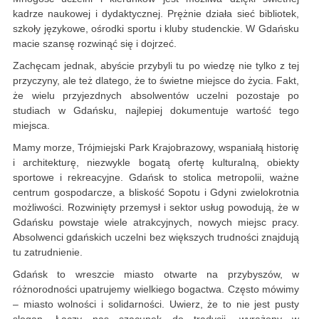
kadrze naukowej i dydaktycznej. Prężnie działa sieć bibliotek,
szkoły językowe, ośrodki sportu i kluby studenckie. W Gdańsku
macie szansę rozwinąć się i dojrzeć.
Zachęcam jednak, abyście przybyli tu po wiedzę nie tylko z tej
przyczyny, ale też dlatego, że to świetne miejsce do życia. Fakt,
że wielu przyjezdnych absolwentów uczelni pozostaje po
studiach w Gdańsku, najlepiej dokumentuje wartość tego
miejsca.
Mamy morze, Trójmiejski Park Krajobrazowy, wspaniałą historię
i architekturę, niezwykle bogatą ofertę kulturalną, obiekty
sportowe i rekreacyjne. Gdańsk to stolica metropolii, ważne
centrum gospodarcze, a bliskość Sopotu i Gdyni zwielokrotnia
możliwości. Rozwinięty przemysł i sektor usług powodują, że w
Gdańsku powstaje wiele atrakcyjnych, nowych miejsc pracy.
Absolwenci gdańskich uczelni bez większych trudności znajdują
tu zatrudnienie.
Gdańsk to wreszcie miasto otwarte na przybyszów, w
różnorodności upatrujemy wielkiego bogactwa. Często mówimy
– miasto wolności i solidarności. Uwierz, że to nie jest pusty