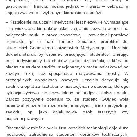
gastronomii i handlu, można jednak – i warto – celować w
zajęcia związane z wybranym kierunkiem studiów.
– Kształcenie na uczelni medycznej jest niezwykle wymagające
i na większości kierunków układ zajęć nie pozwala w pełni na
połączenie nauki z pracą zawodową – powiedział portalowi
trójmiasto. pl dr hab. Tomasz Smiatacz, prorektor ds.
studenckich Gdańskiego Uniwersytetu Medycznego. – Uczelnia
dokłada starań, by wspierać pracujących studentów, oferując
m.in. indywidualny tok studiów i urlop dziekański, o który od
niedawna student studiów stacjonarnych może wnioskować po
każdym roku, bez specjalnego motywowania prośby. W
szczególnych wypadkach losowych uczelnia decyduje się
zwolnić z opłat za kształcenie niestacjonarne studenta, którego
sytuacja życiowa nie pozwalałaby na podjęcie dalszej nauki.
Bardzo pozytywnie oceniam to, że studenci GUMed wolą
pracować w szeroko rozumianej medycynie, blisko przyszłego
zawodu, np. jako opiekunowie osób starszych czy
niepełnosprawnych.
Obecność w mieście wielu firm wysokich technologii daje duże
możliwości zatrudnienia studentom kierunków technicznych.