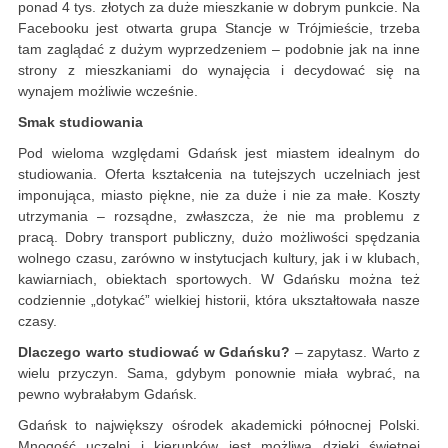
ponad 4 tys. złotych za duże mieszkanie w dobrym punkcie. Na
Facebooku jest otwarta grupa Stancje w Trójmieście, trzeba
tam zaglądać z dużym wyprzedzeniem – podobnie jak na inne
strony z mieszkaniami do wynajęcia i decydować się na
wynajem możliwie wcześnie.
Smak studiowania
Pod wieloma względami Gdańsk jest miastem idealnym do
studiowania. Oferta kształcenia na tutejszych uczelniach jest
imponująca, miasto piękne, nie za duże i nie za małe. Koszty
utrzymania – rozsądne, zwłaszcza, że nie ma problemu z
pracą. Dobry transport publiczny, dużo możliwości spędzania
wolnego czasu, zarówno w instytucjach kultury, jak i w klubach,
kawiarniach, obiektach sportowych. W Gdańsku można też
codziennie „dotykać” wielkiej historii, która ukształtowała nasze
czasy.
Dlaczego warto studiować w Gdańsku?
– zapytasz. Warto z
wielu przyczyn. Sama, gdybym ponownie miała wybrać, na
pewno wybrałabym Gdańsk.
Gdańsk to największy ośrodek akademicki północnej Polski.
Mnogość uczelni i kierunków jest możliwa dzięki świetnej