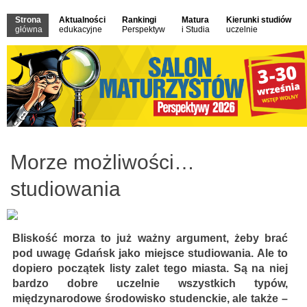
Strona
Aktualności
Rankingi
Matura
Kierunki studiów
główna
edukacyjne
Perspektyw
i Studia
uczelnie
Morze możliwości…
studiowania
Bliskość morza to już ważny argument, żeby brać
pod uwagę Gdańsk jako miejsce studiowania. Ale to
dopiero początek listy zalet tego miasta. Są na niej
bardzo dobre uczelnie wszystkich typów,
międzynarodowe środowisko studenckie, ale także –