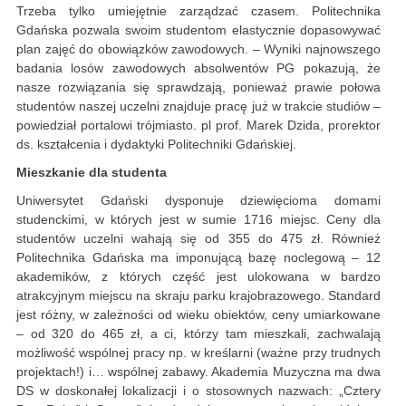
Trzeba tylko umiejętnie zarządzać czasem. Politechnika
Gdańska pozwala swoim studentom elastycznie dopasowywać
plan zajęć do obowiązków zawodowych. – Wyniki najnowszego
badania losów zawodowych absolwentów PG pokazują, że
nasze rozwiązania się sprawdzają, ponieważ prawie połowa
studentów naszej uczelni znajduje pracę już w trakcie studiów –
powiedział portalowi trójmiasto. pl prof. Marek Dzida, prorektor
ds. kształcenia i dydaktyki Politechniki Gdańskiej.
Mieszkanie dla studenta
Uniwersytet Gdański dysponuje dziewięcioma domami
studenckimi, w których jest w sumie 1716 miejsc. Ceny dla
studentów uczelni wahają się od 355 do 475 zł. Również
Politechnika Gdańska ma imponującą bazę noclegową – 12
akademików, z których część jest ulokowana w bardzo
atrakcyjnym miejscu na skraju parku krajobrazowego. Standard
jest różny, w zależności od wieku obiektów, ceny umiarkowane
– od 320 do 465 zł, a ci, którzy tam mieszkali, zachwalają
możliwość wspólnej pracy np. w kreślarni (ważne przy trudnych
projektach!) i… wspólnej zabawy. Akademia Muzyczna ma dwa
DS w doskonałej lokalizacji i o stosownych nazwach: „Cztery