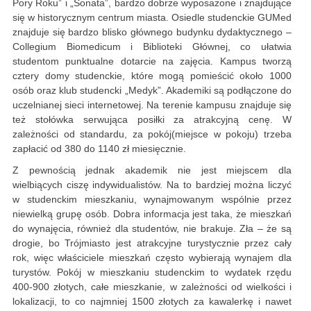
Pory Roku” i „Sonata”, bardzo dobrze wyposażone i znajdujące
się w historycznym centrum miasta. Osiedle studenckie GUMed
znajduje się bardzo blisko głównego budynku dydaktycznego –
Collegium Biomedicum i Biblioteki Głównej, co ułatwia
studentom punktualne dotarcie na zajęcia. Kampus tworzą
cztery domy studenckie, które mogą pomieścić około 1000
osób oraz klub studencki „Medyk”. Akademiki są podłączone do
uczelnianej sieci internetowej. Na terenie kampusu znajduje się
też stołówka serwująca posiłki za atrakcyjną cenę. W
zależności od standardu, za pokój(miejsce w pokoju) trzeba
zapłacić od 380 do 1140 zł miesięcznie.
Z pewnością jednak akademik nie jest miejscem dla
wielbiących ciszę indywidualistów. Na to bardziej można liczyć
w studenckim mieszkaniu, wynajmowanym wspólnie przez
niewielką grupę osób. Dobra informacja jest taka, że mieszkań
do wynajęcia, również dla studentów, nie brakuje. Zła – że są
drogie, bo Trójmiasto jest atrakcyjne turystycznie przez cały
rok, więc właściciele mieszkań często wybierają wynajem dla
turystów. Pokój w mieszkaniu studenckim to wydatek rzędu
400-900 złotych, całe mieszkanie, w zależności od wielkości i
lokalizacji, to co najmniej 1500 złotych za kawalerkę i nawet