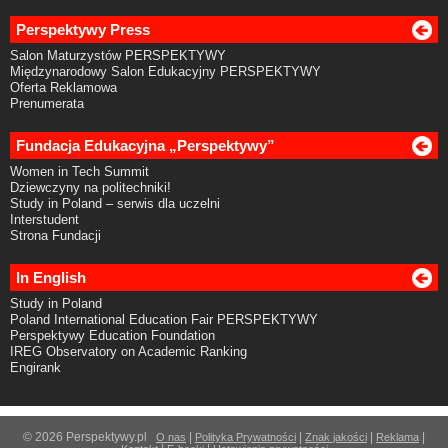
Perspektywy Press
Salon Maturzystów PERSPEKTYWY
Międzynarodowy Salon Edukacyjny PERSPEKTYWY
Oferta Reklamowa
Prenumerata
Fundacja Edukacyjna „Perspektywy”
Women in Tech Summit
Dziewczyny na politechniki!
Study in Poland – serwis dla uczelni
Interstudent
Strona Fundacji
In English
Study in Poland
Poland International Education Fair PERSPEKTYWY
Perspektywy Education Foundation
IREG Observatory on Academic Ranking
Engirank
© 2026 Perspektywy.pl
|
|
|
|
O nas
Polityka Prywatności
Znak jakości
Reklama