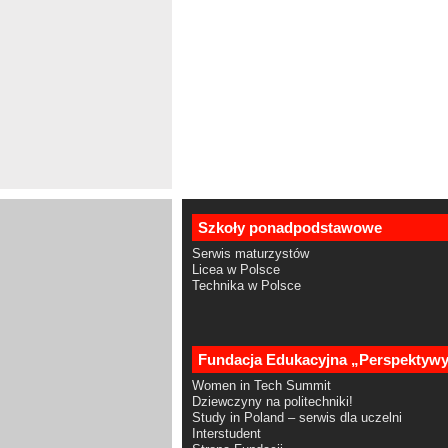
Szkoły ponadpodstawowe
Serwis maturzystów
Licea w Polsce
Technika w Polsce
Fundacja Edukacyjna „Perspektyw
Women in Tech Summit
Dziewczyny na politechniki!
Study in Poland – serwis dla uczelni
Interstudent