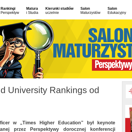
Rankingi
Matura
Kierunki studiów
Salon
Salon
Perspektyw
i Studia
uczelnie
Maturzystów
Edukacyjny
ld University Rankings od
ficer w „Times Higher Education” był keynote
nej przez Perspektywy dorocznej konferencji