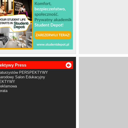
ektywy Press
Maturzystów PERSPEKTYWY
arodowy Salon Edukacyjny
EKTYWY
Reklamowa
rata