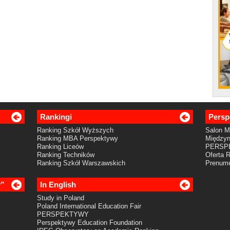
Rankingi
Persp
Ranking Szkół Wyższych
Salon 
Ranking MBA Perspektywy
Międzyn
Ranking Liceów
PERSP
Ranking Techników
Oferta 
Ranking Szkół Warszawskich
Prenume
y”
In English
Study in Poland
Poland International Education Fair
PERSPEKTYWY
Perspektywy Education Foundation