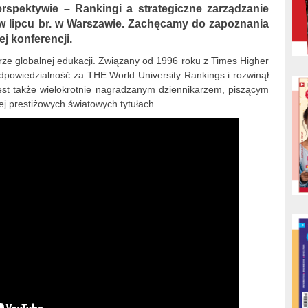
erspektywie – Rankingi a strategiczne zarządzanie
 w lipcu br. w Warszawie. Zachęcamy do zapoznania
j konferencji.
rze globalnej edukacji. Związany od 1996 roku z Times Higher
dpowiedzialność za THE World University Rankings i rozwinął
est także wielokrotnie nagradzanym dziennikarzem, piszącym
ej prestiżowych światowych tytułach.