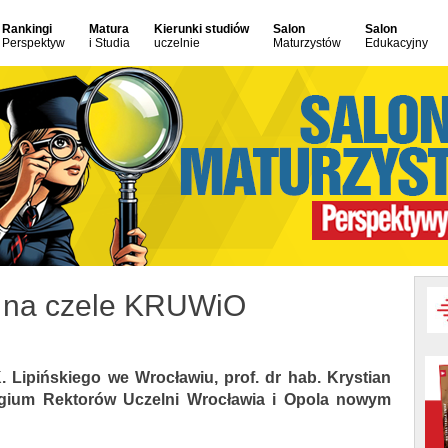
Rankingi
Matura
Kierunki studiów
Salon
Salon
Perspektyw
i Studia
uczelnie
Maturzystów
Edukacyjny
łb na czele KRUWiO
 Lipińskiego we Wrocławiu, prof. dr hab. Krystian
egium Rektorów Uczelni Wrocławia i Opola nowym