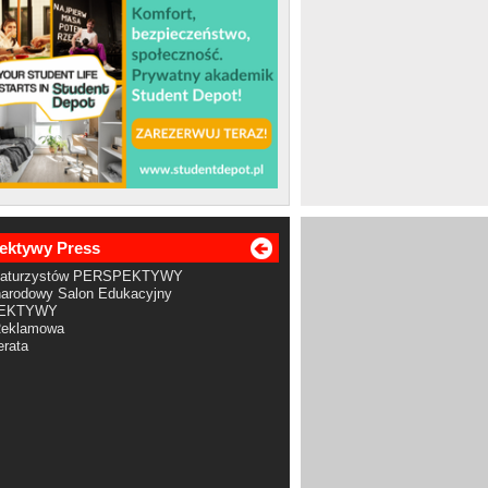
ektywy Press
Maturzystów PERSPEKTYWY
arodowy Salon Edukacyjny
EKTYWY
Reklamowa
rata