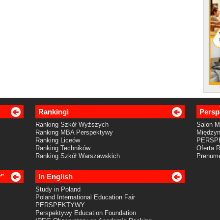
Rankingi
Persp
Ranking Szkół Wyższych
Salon 
Ranking MBA Perspektywy
Międzyn
Ranking Liceów
PERSP
Ranking Techników
Oferta 
Ranking Szkół Warszawskich
Prenume
y”
In English
Study in Poland
Poland International Education Fair
PERSPEKTYWY
Perspektywy Education Foundation