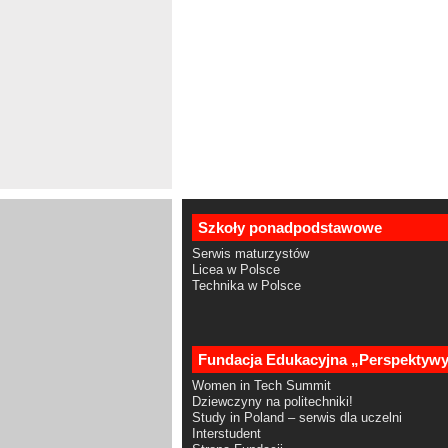
Szkoły ponadpodstawowe
Serwis maturzystów
Licea w Polsce
Technika w Polsce
Fundacja Edukacyjna „Perspektyw
Women in Tech Summit
Dziewczyny na politechniki!
Study in Poland – serwis dla uczelni
Interstudent