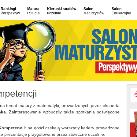
Rankingi
Matura
Kierunki studiów
Salon
Salon
Perspektyw
i Studia
uczelnie
Maturzystów
Edukacyjny
mpetencji
 na temat matury z matematyki, prowadzonych przez eksperta
aka
. Zainteresowanie wzbudziły także spotkania poświęcone
Kompetencji:
na gości czekają warsztaty kariery prowadzone
e prezentacje przygotowane przez stołeczne uczelnie.