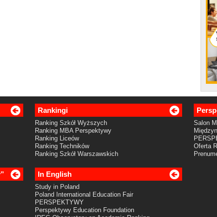
Rankingi
Persp
Ranking Szkół Wyższych
Salon 
Ranking MBA Perspektywy
Międzyn
Ranking Liceów
PERSP
Ranking Techników
Oferta 
Ranking Szkół Warszawskich
Prenume
y”
In English
Study in Poland
Poland International Education Fair
PERSPEKTYWY
Perspektywy Education Foundation