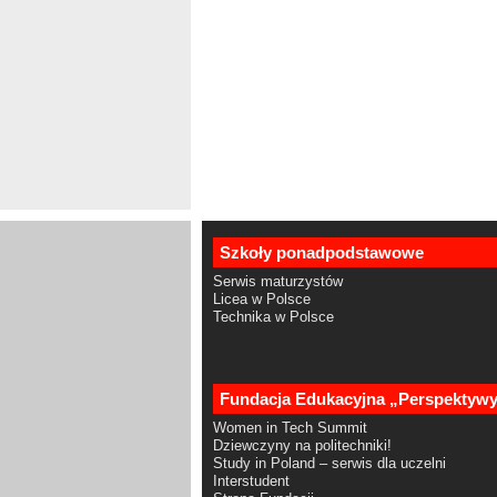
Szkoły ponadpodstawowe
Serwis maturzystów
Licea w Polsce
Technika w Polsce
Fundacja Edukacyjna „Perspektyw
Women in Tech Summit
Dziewczyny na politechniki!
Study in Poland – serwis dla uczelni
Interstudent