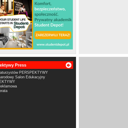
ektywy Press
Maturzystów PERSPEKTYWY
arodowy Salon Edukacyjny
EKTYWY
Reklamowa
rata