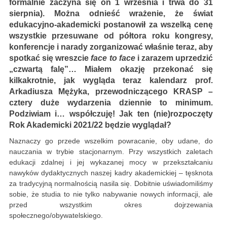
formalnie zaczyna się on 1 września i trwa do 31
sierpnia). Można odnieść wrażenie, że świat
edukacyjno-akademicki postanowił za wszelką cenę
wszystkie przesuwane od półtora roku kongresy,
konferencje i narady zorganizować właśnie teraz, aby
spotkać się wreszcie
face to face
i zarazem uprzedzić
„czwartą falę”… Miałem okazję przekonać się
kilkakrotnie, jak wygląda teraz kalendarz prof.
Arkadiusza Mężyka, przewodniczącego KRASP –
cztery duże wydarzenia dziennie to minimum.
Podziwiam i… współczuję! Jak ten (nie)rozpoczęty
Rok Akademicki 2021/22 będzie wyglądał?
Naznaczy go przede wszelkim powracanie, oby udane, do
nauczania w trybie stacjonarnym. Przy wszystkich zaletach
edukacji zdalnej i jej wykazanej mocy w przekształcaniu
nawyków dydaktycznych naszej kadry akademickiej – tęsknota
za tradycyjną normalnością nasila się. Dobitnie uświadomiliśmy
sobie, że studia to nie tylko nabywanie nowych informacji, ale
przed wszystkim okres dojrzewania
społecznego/obywatelskiego.