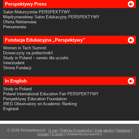
Perspektywy Press
Salon Maturzystów PERSPEKTYWY
Międzynarodowy Salon Edukacyjny PERSPEKTYWY
Oferta Reklamowa
Prenumerata
Fundacja Edukacyjna „Perspektywy”
Women in Tech Summit
Dziewczyny na politechniki!
Study in Poland – serwis dla uczelni
Interstudent
Strona Fundacji
In English
Study in Poland
Poland International Education Fair PERSPEKTYWY
Perspektywy Education Foundation
IREG Observatory on Academic Ranking
Engirank
© 2026 Perspektywy.pl
|
|
|
|
O nas
Polityka Prywatności
Znak jakości
Reklama
|
|
Kontakt
E-booki
Ustawienia prywatności