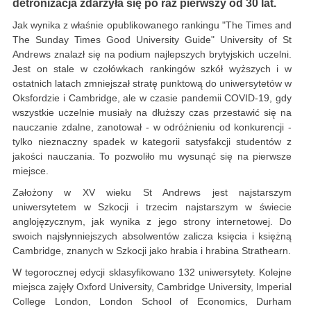
detronizacja zdarzyła się po raz pierwszy od 30 lat.
Jak wynika z właśnie opublikowanego rankingu "The Times and
The Sunday Times Good University Guide" University of St
Andrews znalazł się na podium najlepszych brytyjskich uczelni.
Jest on stale w czołówkach rankingów szkół wyższych i w
ostatnich latach zmniejszał stratę punktową do uniwersytetów w
Oksfordzie i Cambridge, ale w czasie pandemii COVID-19, gdy
wszystkie uczelnie musiały na dłuższy czas przestawić się na
nauczanie zdalne, zanotował - w odróżnieniu od konkurencji -
tylko nieznaczny spadek w kategorii satysfakcji studentów z
jakości nauczania. To pozwoliło mu wysunąć się na pierwsze
miejsce.
Założony w XV wieku St Andrews jest najstarszym
uniwersytetem w Szkocji i trzecim najstarszym w świecie
anglojęzycznym, jak wynika z jego strony internetowej. Do
swoich najsłynniejszych absolwentów zalicza księcia i księżną
Cambridge, znanych w Szkocji jako hrabia i hrabina Strathearn.
W tegorocznej edycji sklasyfikowano 132 uniwersytety. Kolejne
miejsca zajęły Oxford University, Cambridge University, Imperial
College London, London School of Economics, Durham