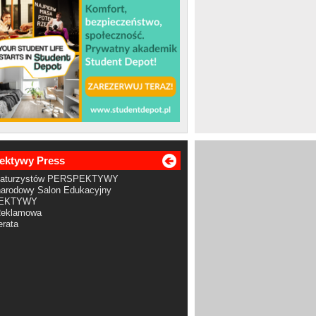
ektywy Press
Maturzystów PERSPEKTYWY
arodowy Salon Edukacyjny
EKTYWY
Reklamowa
rata