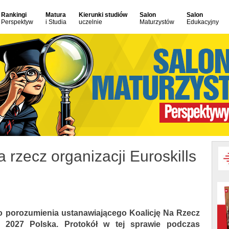
Rankingi
Matura
Kierunki studiów
Salon
Salon
Perspektyw
i Studia
uczelnie
Maturzystów
Edukacyjny
 rzecz organizacji Euroskills
do porozumienia ustanawiającego Koalicję Na Rzecz
s 2027 Polska. Protokół w tej sprawie podczas