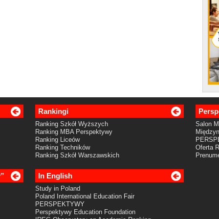
Rankingi
Persp
Ranking Szkół Wyższych
Salon 
Ranking MBA Perspektywy
Międzyn
Ranking Liceów
PERSP
Ranking Techników
Oferta 
Ranking Szkół Warszawskich
Prenume
y”
In English
Study in Poland
Poland International Education Fair
PERSPEKTYWY
Perspektywy Education Foundation