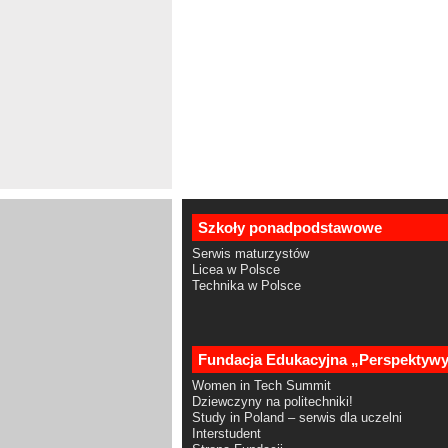
Szkoły ponadpodstawowe
Serwis maturzystów
Licea w Polsce
Technika w Polsce
Fundacja Edukacyjna „Perspektyw
Women in Tech Summit
Dziewczyny na politechniki!
Study in Poland – serwis dla uczelni
Interstudent