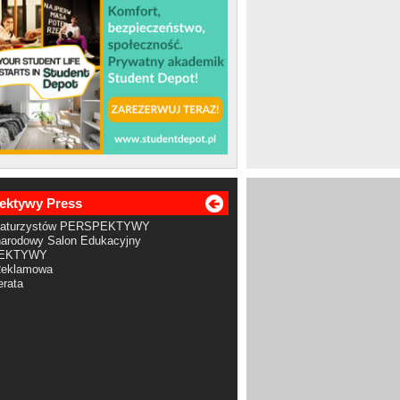
ektywy Press
Maturzystów PERSPEKTYWY
arodowy Salon Edukacyjny
EKTYWY
Reklamowa
rata