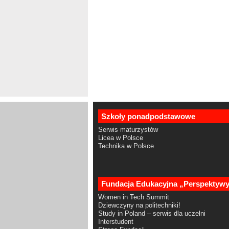
Szkoły ponadpodstawowe
Serwis maturzystów
Licea w Polsce
Technika w Polsce
Fundacja Edukacyjna „Perspektyw
Women in Tech Summit
Dziewczyny na politechniki!
Study in Poland – serwis dla uczelni
Interstudent