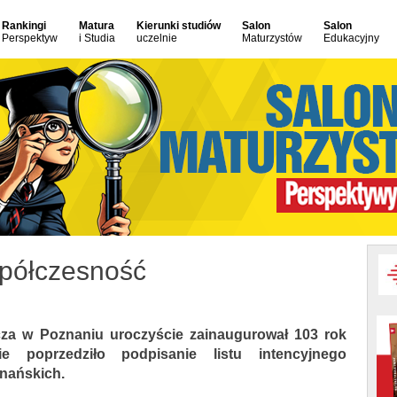
Rankingi
Matura
Kierunki studiów
Salon
Salon
Perspektyw
i Studia
uczelnie
Maturzystów
Edukacyjny
półczesność
cza w Poznaniu uroczyście zainaugurował 103 rok
ie poprzedziło podpisanie listu intencyjnego
znańskich.