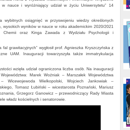
 w nauce i wyróżniający udział w życiu Uniwersytetu” 14
a wybitnych osiągnięć w przyswojeniu wiedzy określonych
ch, wysokich wyników w nauce w roku akademickim 2020/2021
u Chemii oraz Kinga Zawada z Wydziału Psychologii i
a fal grawitacyjnych” wygłosił prof. Agnieszka Kryszczyńska z
czne UAM. Inauguracji towarzyszyła także immatrykulacja
stości wzięła udział ograniczona liczba osób. Na inauguracji
a i Województwa: Marek Woźniak – Marszałek Województwa
a – Wicewojewoda Wielkopolski, Wojciech Jankowiak –
kiego, Tomasz Łubiński – wicestarosta Poznański, Mariusz
Poznania, Grzegorz Ganowicz – przewodniczący Rady Miasta
ele władz kościelnych i senatorowie.