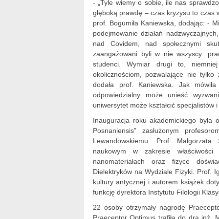
- „Tyle wiemy o sobie, ile nas sprawdz
głęboką prawdę – czas kryzysu to czas 
prof. Bogumiła Kaniewska, dodając: - M
podejmowanie działań nadzwyczajnych
nad Covidem, nad społecznymi skut
zaangażowani byli w nie wszyscy: praco
studenci. Wymiar drugi to, niemnie
okolicznościom, pozwalające nie tylko 
dodała prof. Kaniewska. Jak mówiła 
odpowiedzialny może unieść wyzwani
uniwersytet może kształcić specjalistów i
Inauguracja roku akademickiego była o
Posnaniensis” zasłużonym profesorom
Lewandowskiemu. Prof. Małgorzata Ś
naukowym w zakresie właściwości t
nanomateriałach oraz fizyce doświa
Dielektryków na Wydziale Fizyki. Prof.
kultury antycznej i autorem książek doty
funkcję dyrektora Instytutu Filologii Klasy
22 osoby otrzymały nagrodę Praecepto
Praeceptor Optimus trafiła do dra inż.