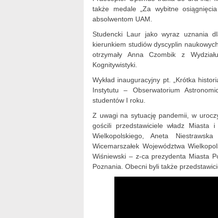
także medale „Za wybitne osiągnięcia
absolwentom UAM.
Studencki Laur jako wyraz uznania dl
kierunkiem studiów dyscyplin naukowy
otrzymały Anna Czombik z Wydział
Kognitywistyki.
Wykład inauguracyjny pt. „Krótka histori
Instytutu – Obserwatorium Astronomi
studentów I roku.
Z uwagi na sytuację pandemii, w uroczy
gościli przedstawiciele władz Miast
Wielkopolskiego, Aneta Niestrawsk
Wicemarszałek Województwa Wielkopols
Wiśniewski – z-ca prezydenta Miasta 
Poznania. Obecni byli także przedstawici