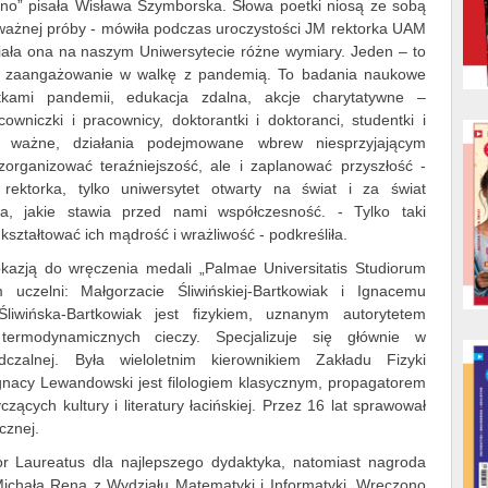
ono” pisała Wisława Szymborska. Słowa poetki niosą ze sobą
ważnej próby - mówiła podczas uroczystości JM rektorka UAM
iała ona na naszym Uniwersytecie różne wymiary. Jeden – to
, zaangażowanie w walkę z pandemią. To badania naukowe
kami pandemii, edukacja zdalna, akcje charytatywne –
wniczki i pracownicy, doktorantki i doktoranci, studentki i
j ważne, działania podejmowane wbrew niesprzyjającym
zorganizować teraźniejszość, ale i zaplanować przyszłość -
rektorka, tylko uniwersytet otwarty na świat i za świat
a, jakie stawia przed nami współczesność. - Tylko taki
 kształtować ich mądrość i wrażliwość - podkreśliła.
kazją do wręczenia medali „Palmae Universitatis Studiorum
 uczelni: Małgorzacie Śliwińskiej-Bartkowiak i Ignacemu
liwińska-Bartkowiak jest fizykiem, uznanym autorytetem
ermodynamicznych cieczy. Specjalizuje się głównie w
dczalnej. Była wieloletnim kierownikiem Zakładu Fizyki
 Ignacy Lewandowski jest filologiem klasycznym, propagatorem
czących kultury i literatury łacińskiej. Przez 16 lat sprawował
cznej.
r Laureatus dla najlepszego dydaktyka, natomiast nagroda
 Michała Rena z Wydziału Matematyki i Informatyki. Wręczono