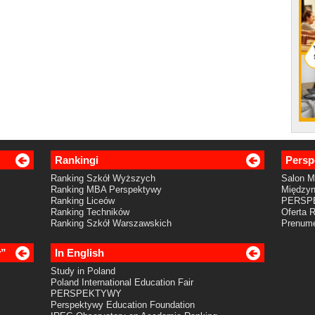
Rankingi
Persp
Ranking Szkół Wyższych
Salon 
Ranking MBA Perspektywy
Międzyn
Ranking Liceów
PERSP
Ranking Techników
Oferta 
Ranking Szkół Warszawskich
Prenume
y”
In English
Study in Poland
Poland International Education Fair
PERSPEKTYWY
Perspektywy Education Foundation