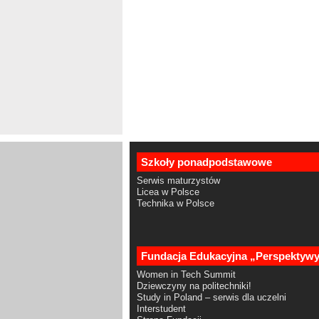
Szkoły ponadpodstawowe
Serwis maturzystów
Licea w Polsce
Technika w Polsce
Fundacja Edukacyjna „Perspektyw
Women in Tech Summit
Dziewczyny na politechniki!
Study in Poland – serwis dla uczelni
Interstudent