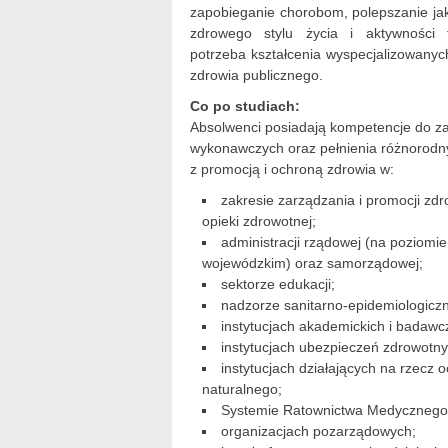
zapobieganie chorobom, polepszanie ja
zdrowego stylu życia i aktywności f
potrzeba kształcenia wyspecjalizowanyc
zdrowia publicznego.
Co po studiach:
Absolwenci posiadają kompetencje do z
wykonawczych oraz pełnienia różnorodny
z promocją i ochroną zdrowia w:
zakresie zarządzania i promocji zd
opieki zdrowotnej;
administracji rządowej (na poziomi
wojewódzkim) oraz samorządowej;
sektorze edukacji;
nadzorze sanitarno-epidemiologicz
instytucjach akademickich i badawc
instytucjach ubezpieczeń zdrowotny
instytucjach działających na rzecz 
naturalnego;
Systemie Ratownictwa Medycznego
organizacjach pozarządowych;