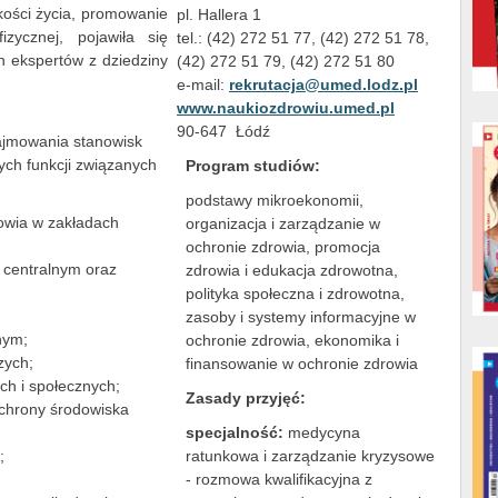
kości życia, promowanie
pl. Hallera 1
izycznej, pojawiła się
tel.: (42) 272 51 77, (42) 272 51 78,
h ekspertów z dziedziny
(42) 272 51 79, (42) 272 51 80
e-mail:
rekrutacja@umed.lodz.pl
www.naukiozdrowiu.umed.pl
90-647 Łódź
ajmowania stanowisk
ch funkcji związanych
Program studiów:
podstawy mikroekonomii,
rowia w zakładach
organizacja i zarządzanie w
ochronie zdrowia, promocja
e centralnym oraz
zdrowia i edukacja zdrowotna,
polityka społeczna i zdrowotna,
zasoby i systemy informacyjne w
nym;
ochronie zdrowia, ekonomika i
zych;
finansowanie w ochronie zdrowia
ch i społecznych;
Zasady przyjęć:
ochrony środowiska
specjalność:
medycyna
;
ratunkowa i zarządzanie kryzysowe
- rozmowa kwalifikacyjna z