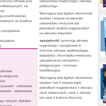
promocji zdrowia przy
ratownictwa medycznego i zdrowia
ofilaktycznych, na
publicznego.
ych;
Wymagany jest dyplom ukończenia
ja prozdrowotna);
studiów I stopnia na kierunku
ansowanych ze środków
ratownictwo medyczne lub
jednolitych studiów magisterskich
i zarządzania
na kierunku lekarskim.
specjalność:
promocja zdrowia;
ekształceń
organizacja i zarządzanie w
j.
ochronie zdrowia; epidemiologia,
statystyka i informatyka medyczna;
ubezpieczenia zdrowotne i
pielęgnacyjne - rozmowa
kwalifikacyjna.
 zdrowia
yka medyczna
Wymagany jest dyplom ukończenia
yjne
studiów I lub II stopnia bądź
ryzysowe - unikatowa
jednolitych magisterskich z obszaru
lwentów ratownictwa
nauk medycznych, nauk o zdrowiu
lub nauk o kulturze fizycznej.
wy różnych dziedzin
ekonomii