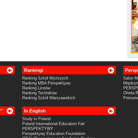
Rankingi
Persp
Ranking Szkół Wyższych
Salon 
Ranking MBA Perspektywy
Międzyn
Ranking Liceów
PERSP
Ranking Techników
Oferta 
Ranking Szkół Warszawskich
Prenume
y”
In English
Study in Poland
Poland International Education Fair
PERSPEKTYWY
Perspektywy Education Foundation