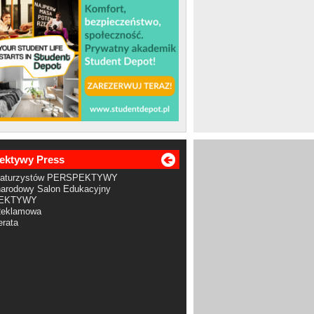
ektywy Press
Maturzystów PERSPEKTYWY
arodowy Salon Edukacyjny
EKTYWY
Reklamowa
rata