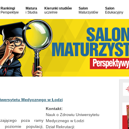
Rankingi
Matura
Kierunki studiów
Salon
Salon
Perspektyw
i Studia
uczelnie
Maturzystów
Edukacyjny
Kontakt:
Nauk o Zdrowiu Uniwersytetu
czającego poza ramy
Medycznego w Łodzi
poziomie populacji,
Dział Rekrutacji: