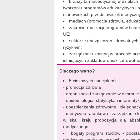
branży farmaceutycznej w działach 
tworzeniu programów edukacyjnych i pr
stanowiskach przedstawicieli medyczn
mediach (promocja zdrowia, edukac
zakresie realizacji programów fin
UE;
sektorze ubezpieczeń zdrowotnych 
ryzykiem;
zarządzaniu zmianą w procesie prz
istniejących zakładów opieki zdrowotne
Dlaczego warto?
5 ciekawych specjalności:
- promocja zdrowia
- organizacja i zarządzanie w ochronie
- epidemiologia, statystyka i informat
- ubezpieczenia zdrowotne i pielęgnac
- medycyna ratunkowa i zarządzanie k
w skali kraju propozycja dla abso
medycznego
bogaty program studiów - podsta
medycyny, nauk społecznych, prawa, 