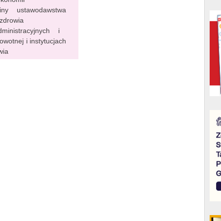
iny ustawodawstwa
 zdrowia
inistracyjnych i
wotnej i instytucjach
wia