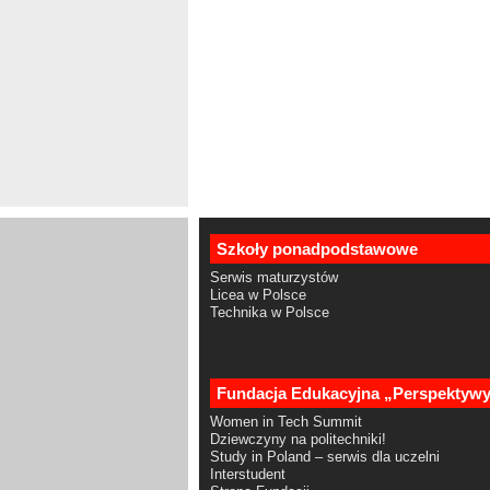
Szkoły ponadpodstawowe
Serwis maturzystów
Licea w Polsce
Technika w Polsce
Fundacja Edukacyjna „Perspektyw
Women in Tech Summit
Dziewczyny na politechniki!
Study in Poland – serwis dla uczelni
Interstudent