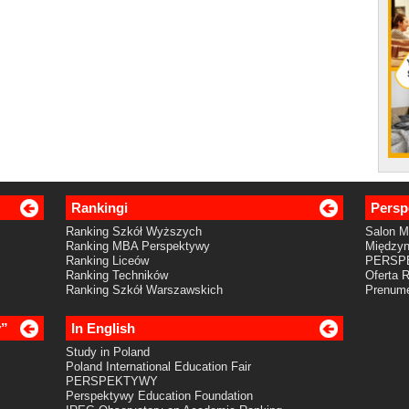
Rankingi
Persp
Ranking Szkół Wyższych
Salon 
Ranking MBA Perspektywy
Międzyn
Ranking Liceów
PERSP
Ranking Techników
Oferta 
Ranking Szkół Warszawskich
Prenume
y”
In English
Study in Poland
Poland International Education Fair
PERSPEKTYWY
Perspektywy Education Foundation