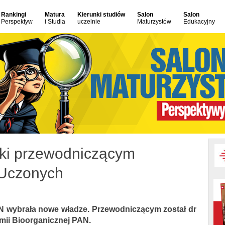
Rankingi
Matura
Kierunki studiów
Salon
Salon
Perspektyw
i Studia
uczelnie
Maturzystów
Edukacyjny
ki przewodniczącym
 Uczonych
wybrała nowe władze. Przewodniczącym został dr
mii Bioorganicznej PAN.