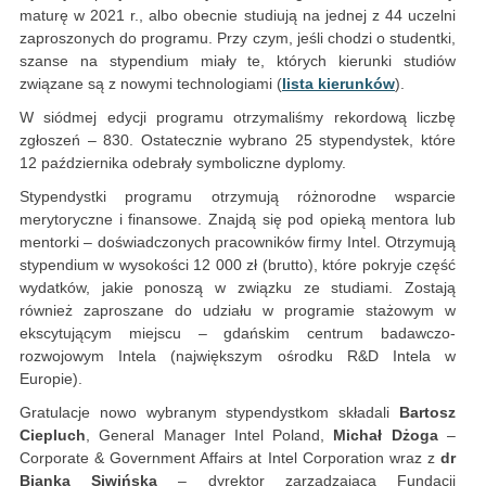
maturę w 2021 r., albo obecnie studiują na jednej z 44 uczelni
zaproszonych do programu. Przy czym, jeśli chodzi o studentki,
szanse na stypendium miały te, których kierunki studiów
związane są z nowymi technologiami (
lista kierunków
).
W siódmej edycji programu otrzymaliśmy rekordową liczbę
zgłoszeń – 830. Ostatecznie wybrano 25 stypendystek, które
12 października odebrały symboliczne dyplomy.
Stypendystki programu otrzymują różnorodne wsparcie
merytoryczne i finansowe. Znajdą się pod opieką mentora lub
mentorki – doświadczonych pracowników firmy Intel. Otrzymują
stypendium w wysokości 12 000 zł (brutto), które pokryje część
wydatków, jakie ponoszą w związku ze studiami. Zostają
również zaproszane do udziału w programie stażowym w
ekscytującym miejscu – gdańskim centrum badawczo-
rozwojowym Intela (największym ośrodku R&D Intela w
Europie).
Gratulacje nowo wybranym stypendystkom składali
Bartosz
Ciepluch
, General Manager Intel Poland,
Michał Dżoga
–
Corporate & Government Affairs at Intel Corporation wraz z
dr
Bianką Siwińską
– dyrektor zarządzająca Fundacji