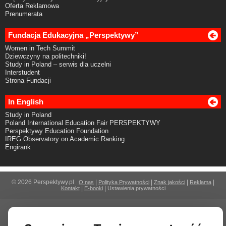
Oferta Reklamowa
Prenumerata
Fundacja Edukacyjna „Perspektywy”
Women in Tech Summit
Dziewczyny na politechniki!
Study in Poland – serwis dla uczelni
Interstudent
Strona Fundacji
In English
Study in Poland
Poland International Education Fair PERSPEKTYWY
Perspektywy Education Foundation
IREG Observatory on Academic Ranking
Engirank
© 2026 Perspektywy.pl
|
|
|
|
O nas
Polityka Prywatności
Znak jakości
Reklama
|
|
Kontakt
E-booki
Ustawienia prywatności