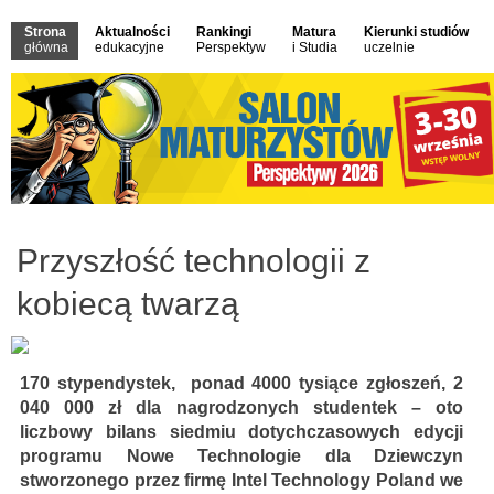
Strona
Aktualności
Rankingi
Matura
Kierunki studiów
główna
edukacyjne
Perspektyw
i Studia
uczelnie
Przyszłość technologii z
kobiecą twarzą
170 stypendystek, ponad 4000 tysiące zgłoszeń, 2
040 000 zł dla nagrodzonych studentek – oto
liczbowy bilans siedmiu dotychczasowych edycji
programu Nowe Technologie dla Dziewczyn
stworzonego przez firmę Intel Technology Poland we