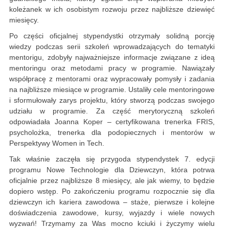
koleżanek w ich osobistym rozwoju przez najbliższe dziewięć
miesięcy.
Po części oficjalnej stypendystki otrzymały solidną porcję
wiedzy podczas serii szkoleń wprowadzających do tematyki
mentorigu, zdobyły najważniejsze informacje związane z ideą
mentoringu oraz metodami pracy w programie. Nawiązały
współpracę z mentorami oraz wypracowały pomysły i zadania
na najbliższe miesiące w programie. Ustaliły cele mentoringowe
i sformułowały zarys projektu, który stworzą podczas swojego
udziału w programie. Za część merytoryczną szkoleń
odpowiadała Joanna Koper – certyfikowana trenerka FRIS,
psycholożka, trenerka dla podopiecznych i mentorów w
Perspektywy Women in Tech.
Tak właśnie zaczęła się przygoda stypendystek 7. edycji
programu Nowe Technologie dla Dziewczyn, która potrwa
oficjalnie przez najbliższe 8 miesięcy, ale jak wiemy, to będzie
dopiero wstęp. Po zakończeniu programu rozpocznie się dla
dziewczyn ich kariera zawodowa – staże, pierwsze i kolejne
doświadczenia zawodowe, kursy, wyjazdy i wiele nowych
wyzwań! Trzymamy za Was mocno kciuki i życzymy wielu