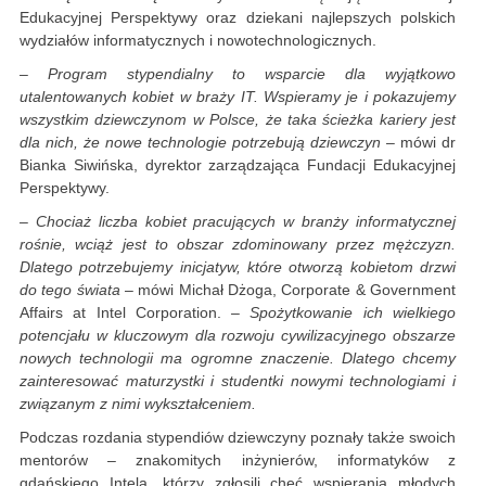
Edukacyjnej Perspektywy oraz dziekani najlepszych polskich
wydziałów informatycznych i nowotechnologicznych.
– Program stypendialny to wsparcie dla wyjątkowo
utalentowanych kobiet w braży IT. Wspieramy je i pokazujemy
wszystkim dziewczynom w Polsce, że taka ścieżka kariery jest
dla nich, że nowe technologie potrzebują dziewczyn
– mówi dr
Bianka Siwińska, dyrektor zarządzająca Fundacji Edukacyjnej
Perspektywy.
– Chociaż liczba kobiet pracujących w branży informatycznej
rośnie, wciąż jest to obszar zdominowany przez mężczyzn.
Dlatego potrzebujemy inicjatyw, które otworzą kobietom drzwi
do tego świata
– mówi Michał Dżoga, Corporate & Government
Affairs at Intel Corporation.
– Spożytkowanie ich wielkiego
potencjału w kluczowym dla rozwoju cywilizacyjnego obszarze
nowych technologii ma ogromne znaczenie. Dlatego chcemy
zainteresować maturzystki i studentki nowymi technologiami i
związanym z nimi wykształceniem.
Podczas rozdania stypendiów dziewczyny poznały także swoich
mentorów – znakomitych inżynierów, informatyków z
gdańskiego Intela, którzy zgłosili chęć wspierania młodych