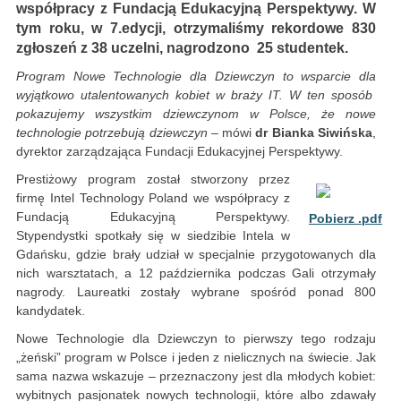
współpracy z Fundacją Edukacyjną Perspektywy. W
tym roku, w 7.edycji, otrzymaliśmy rekordowe 830
zgłoszeń z 38 uczelni, nagrodzono 25 studentek.
Program Nowe Technologie dla Dziewczyn to wsparcie dla
wyjątkowo utalentowanych kobiet w braży IT. W ten sposób
pokazujemy wszystkim dziewczynom w Polsce, że nowe
technologie potrzebują dziewczyn
– mówi
dr Bianka Siwińska
,
dyrektor zarządzająca Fundacji Edukacyjnej Perspektywy.
Prestiżowy program został stworzony przez
firmę Intel Technology Poland we współpracy z
Fundacją Edukacyjną Perspektywy.
Pobierz .pdf
Stypendystki spotkały się w siedzibie Intela w
Gdańsku, gdzie brały udział w specjalnie przygotowanych dla
nich warsztatach, a 12 października podczas Gali otrzymały
nagrody. Laureatki zostały wybrane spośród ponad 800
kandydatek.
Nowe Technologie dla Dziewczyn to pierwszy tego rodzaju
„żeński” program w Polsce i jeden z nielicznych na świecie. Jak
sama nazwa wskazuje – przeznaczony jest dla młodych kobiet:
wybitnych pasjonatek nowych technologii, które albo zdawały