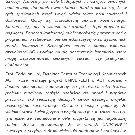
Szwecji. Jesteśmy po wielu budujących i niezwykle owocnych
spotkaniach, debatach i warsztatach. Bardzo się cieszę, że w
tych spotkaniach mogli wziąć udział także nasi studenci i
doktoranci, którzy są przyszłością sektora kosmicznego.
Staramy się, aby to właśnie oni czerpali z tego projektu jak
najwięcej. Podczas konferencji mieliśmy okazję porozmawiać o
programach kształcenia, ofercie edukacyjnej oraz wyzwaniach
branży kosmicznej. Szczególnie cenne z punktu widzenia
działalności AGH wydaje mi się poszerzenie kontaktów, które
mogą zaprocentować ciekawymi stażami czy praktykami
studenckimi.
Prof. Tadeusz Uhl, Dyrektor Centrum Technologii Kosmicznych
AGH, które realizuje projekt UNIVERSEH w AGH dodaje:
-
Jestem niezmiernie zadowolony, że po niemal roku trwania
projektu mogliśmy zasiąść osobiście do obrad i wspólnie
pracować nad realizacją dalszych celów naszego projektu
uniwersytetu kosmicznego. Ostatnie miesiące pokazały, że
wielokulturowa i wielojęzyczna współpraca jest możliwa, a co za
tym idzie, że zaplanowane cele projektu są jak najbardziej
realne. Jestem przekonany, że w ramach UNIVERSEH
stworzymy przyjazne środowisko dla studentów i naukowców,