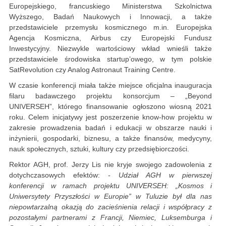
Europejskiego, francuskiego Ministerstwa Szkolnictwa
Wyższego, Badań Naukowych i Innowacji, a także
przedstawiciele przemysłu kosmicznego m.in. Europejska
Agencja Kosmiczna, Airbus czy Europejski Fundusz
Inwestycyjny. Niezwykle wartościowy wkład wnieśli także
przedstawiciele środowiska startup’owego, w tym polskie
SatRevolution czy Analog Astronaut Training Centre.
W czasie konferencji miała także miejsce oficjalna inauguracja
filaru badawczego projektu konsorcjum – „Beyond
UNIVERSEH”, którego finansowanie ogłoszono wiosną 2021
roku. Celem inicjatywy jest poszerzenie know-how projektu w
zakresie prowadzenia badań i edukacji w obszarze nauki i
inżynierii, gospodarki, biznesu, a także finansów, medycyny,
nauk społecznych, sztuki, kultury czy przedsiębiorczości.
Rektor AGH, prof. Jerzy Lis nie kryje swojego zadowolenia z
dotychczasowych efektów:
- Udział AGH w pierwszej
konferencji w ramach projektu UNIVERSEH: „Kosmos i
Uniwersytety Przyszłości w Europie” w Tuluzie był dla nas
niepowtarzalną okazją do zacieśnienia relacji i współpracy z
pozostałymi partnerami z Francji, Niemiec, Luksemburga i