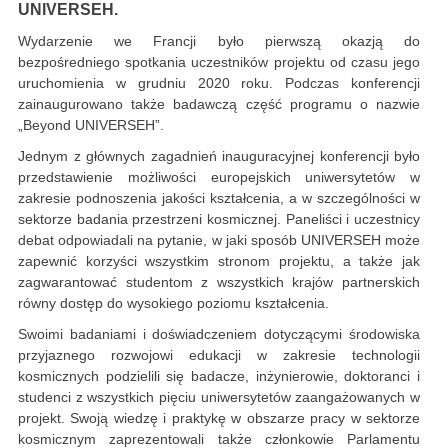
UNIVERSEH.
Wydarzenie we Francji było pierwszą okazją do
bezpośredniego spotkania uczestników projektu od czasu jego
uruchomienia w grudniu 2020 roku. Podczas konferencji
zainaugurowano także badawczą część programu o nazwie
„Beyond UNIVERSEH”.
Jednym z głównych zagadnień inauguracyjnej konferencji było
przedstawienie możliwości europejskich uniwersytetów w
zakresie podnoszenia jakości kształcenia, a w szczególności w
sektorze badania przestrzeni kosmicznej. Paneliści i uczestnicy
debat odpowiadali na pytanie, w jaki sposób UNIVERSEH może
zapewnić korzyści wszystkim stronom projektu, a także jak
zagwarantować studentom z wszystkich krajów partnerskich
równy dostęp do wysokiego poziomu kształcenia.
Swoimi badaniami i doświadczeniem dotyczącymi środowiska
przyjaznego rozwojowi edukacji w zakresie technologii
kosmicznych podzielili się badacze, inżynierowie, doktoranci i
studenci z wszystkich pięciu uniwersytetów zaangażowanych w
projekt. Swoją wiedzę i praktykę w obszarze pracy w sektorze
kosmicznym zaprezentowali także członkowie Parlamentu