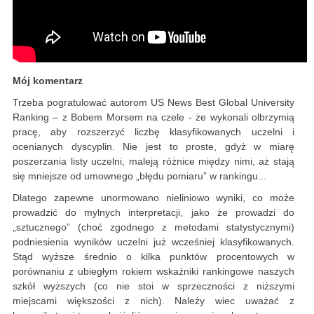
Mój komentarz
Trzeba pogratulować autorom US News Best Global University
Ranking – z Bobem Morsem na czele - że wykonali olbrzymią
pracę, aby rozszerzyć liczbę klasyfikowanych uczelni i
ocenianych dyscyplin. Nie jest to proste, gdyż w miarę
poszerzania listy uczelni, maleją różnice między nimi, aż stają
się mniejsze od umownego „błędu pomiaru” w rankingu...
Dlatego zapewne unormowano nieliniowo wyniki, co może
prowadzić do mylnych interpretacji, jako że prowadzi do
„sztucznego” (choć zgodnego z metodami statystycznymi)
podniesienia wyników uczelni już wcześniej klasyfikowanych.
Stąd wyższe średnio o kilka punktów procentowych w
porównaniu z ubiegłym rokiem wskaźniki rankingowe naszych
szkół wyższych (co nie stoi w sprzeczności z niższymi
miejscami większości z nich). Należy wiec uważać z