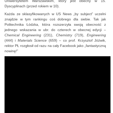
Uniwersytetem Warszawskim, który jest obecny w 15.
Dyscyplinach (przed rokiem w 10).
Każda ze sklasyfikowanych w US News „by subject” uczelni
znajdzie w tym rankingu coś dobrego dla siebie. Tak jak
Politechnika Łódzka, która rozszerzyła swoją obecność z
jednego wskazania w ubr. do czterech w obecnej edycji –
Chemical Engineering
(231),
Chemistry
(719),
Engineering
(444) i
Materials Science
(659) – co prof. Krzysztof Jóźwik,
rektor PŁ rozgłosił od razu na cały Facebook jako „fantastyczną
nowinę!”