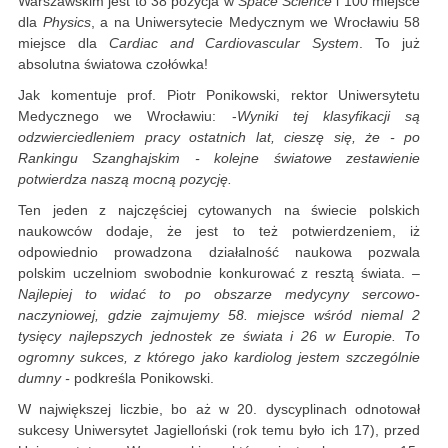
Warszawskim jest to 38 pozycja w
Space Science
i 100 miejsce
dla
Physics
, a na Uniwersytecie Medycznym we Wrocławiu 58
miejsce dla
Cardiac and Cardiovascular System
. To już
absolutna światowa czołówka!
Jak komentuje prof. Piotr Ponikowski, rektor Uniwersytetu
Medycznego we Wrocławiu: -
Wyniki tej klasyfikacji są
odzwierciedleniem pracy ostatnich lat, cieszę się, że - po
Rankingu Szanghajskim - kolejne światowe zestawienie
potwierdza naszą mocną pozycję.
Ten jeden z najczęściej cytowanych na świecie polskich
naukowców dodaje, że jest to też potwierdzeniem, iż
odpowiednio prowadzona działalność naukowa pozwala
polskim uczelniom swobodnie konkurować z resztą świata.
–
Najlepiej to widać to po obszarze medycyny sercowo-
naczyniowej, gdzie zajmujemy 58. miejsce wśród niemal 2
tysięcy najlepszych jednostek ze świata i 26 w Europie. To
ogromny sukces, z którego jako kardiolog jestem szczególnie
dumny -
podkreśla Ponikowski.
W największej liczbie, bo aż w 20. dyscyplinach odnotował
sukcesy Uniwersytet Jagielloński (rok temu było ich 17), przed