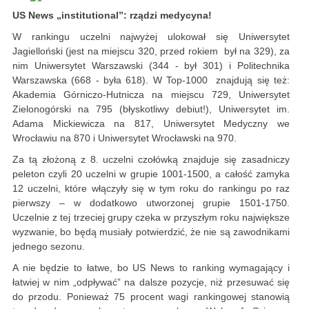
US News „institutional”: rządzi medycyna!
W rankingu uczelni najwyżej ulokował się Uniwersytet
Jagielloński (jest na miejscu 320, przed rokiem był na 329), za
nim Uniwersytet Warszawski (344 - był 301) i Politechnika
Warszawska (668 - była 618). W Top-1000 znajdują się też:
Akademia Górniczo-Hutnicza na miejscu 729, Uniwersytet
Zielonogórski na 795 (błyskotliwy debiut!), Uniwersytet im.
Adama Mickiewicza na 817, Uniwersytet Medyczny we
Wrocławiu na 870 i Uniwersytet Wrocławski na 970.
Za tą złożoną z 8. uczelni czołówką znajduje się zasadniczy
peleton czyli 20 uczelni w grupie 1001-1500, a całość zamyka
12 uczelni, które włączyły się w tym roku do rankingu po raz
pierwszy – w dodatkowo utworzonej grupie 1501-1750.
Uczelnie z tej trzeciej grupy czeka w przyszłym roku największe
wyzwanie, bo będą musiały potwierdzić, że nie są zawodnikami
jednego sezonu.
A nie będzie to łatwe, bo US News to ranking wymagający i
łatwiej w nim „odpływać” na dalsze pozycje, niż przesuwać się
do przodu. Ponieważ 75 procent wagi rankingowej stanowią