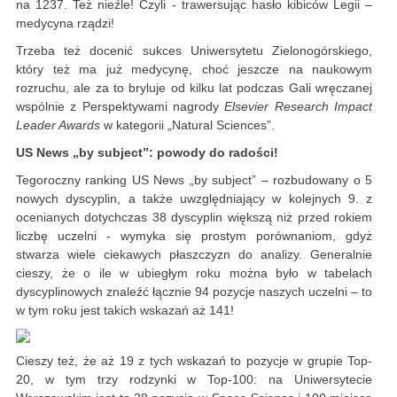
na 1237. Też nieźle! Czyli - trawersując hasło kibiców Legii –
medycyna rządzi!
Trzeba też docenić sukces Uniwersytetu Zielonogórskiego,
który też ma już medycynę, choć jeszcze na naukowym
rozruchu, ale za to bryluje od kilku lat podczas Gali wręczanej
wspólnie z Perspektywami nagrody
Elsevier
Research Impact
Leader Awards
w kategorii „Natural Sciences”.
US News „by subject”: powody do radości!
Tegoroczny ranking US News „by subject” – rozbudowany o 5
nowych dyscyplin, a także uwzględniający w kolejnych 9. z
ocenianych dotychczas 38 dyscyplin większą niż przed rokiem
liczbę uczelni - wymyka się prostym porównaniom, gdyż
stwarza wiele ciekawych płaszczyzn do analizy. Generalnie
cieszy, że o ile w ubiegłym roku można było w tabelach
dyscyplinowych znaleźć łącznie 94 pozycje naszych uczelni – to
w tym roku jest takich wskazań aż 141!
Cieszy też, że aż 19 z tych wskazań to pozycje w grupie Top-
20, w tym trzy rodzynki w Top-100: na Uniwersytecie