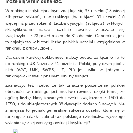
może się w nim odnaleźć.
W rankingu instytucjonalnym znajduje się 37 uczelni (13 więcej
niż przed rokiem), a w rankingu „by subject” 39 uczelni (10
więcej niż przed rokiem). Liczba dyscyplin (subjects), w których
sklasyfikowano nasze uczelnie również znacząco się
zwiększyła – z 23 przed rokiem do 31 obecnie. Generalnie, jest
to największa w historii liczba polskich uczelni uwzględniona w
rankingu z grupy „Big-4”.
Dla dziennikarskiej dokładności należy podać, że łącznie trafiło
do rankingu US News aż 41 uczelni z Polski, przy czym pięć z
nich (WAT, UJK, SWPS, UZ, PL) jest tylko w jednym z
rankingów - instytucjonalnym lub „by subject”.
Zaznaczyć też trzeba, że tak znaczne poszerzenie polskiej
obecności w rankingu jest możliwe również dzięki temu, że
ogólną liczbę klasyfikowanych uczelni zwiększono z 1500 do
1750, a do ubiegłorocznych 38 dyscyplin dodano 5 nowych. Nie
zmniejsza to jednak generalnie sukcesu uczelni, które się w
rankingu znalazły. Jaki obraz polskiego szkolnictwa wyższego
wyłania się z tej waszyngtońskiej klasyfikacji?