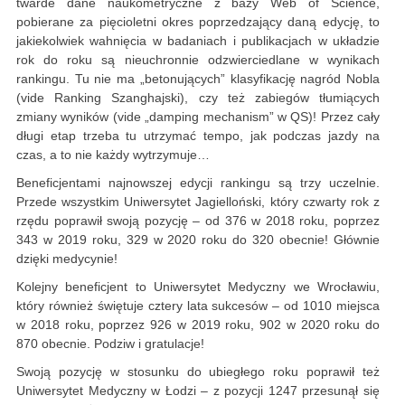
twarde dane naukometryczne z bazy Web of Science,
pobierane za pięcioletni okres poprzedzający daną edycję, to
jakiekolwiek wahnięcia w badaniach i publikacjach w układzie
rok do roku są nieuchronnie odzwierciedlane w wynikach
rankingu. Tu nie ma „betonujących” klasyfikację nagród Nobla
(vide Ranking Szanghajski), czy też zabiegów tłumiących
zmiany wyników (vide „damping mechanism” w QS)! Przez cały
długi etap trzeba tu utrzymać tempo, jak podczas jazdy na
czas, a to nie każdy wytrzymuje…
Beneficjentami najnowszej edycji rankingu są trzy uczelnie.
Przede wszystkim Uniwersytet Jagielloński, który czwarty rok z
rzędu poprawił swoją pozycję – od 376 w 2018 roku, poprzez
343 w 2019 roku, 329 w 2020 roku do 320 obecnie! Głównie
dzięki medycynie!
Kolejny beneficjent to Uniwersytet Medyczny we Wrocławiu,
który również świętuje cztery lata sukcesów – od 1010 miejsca
w 2018 roku, poprzez 926 w 2019 roku, 902 w 2020 roku do
870 obecnie. Podziw i gratulacje!
Swoją pozycję w stosunku do ubiegłego roku poprawił też
Uniwersytet Medyczny w Łodzi – z pozycji 1247 przesunął się