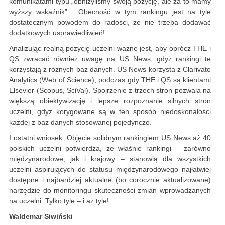
komunikatami typu „obniżyliśmy swoją pozycję, ale za to mamy
wyższy wskaźnik”… Obecność w tym rankingu jest na tyle
dostatecznym powodem do radości, że nie trzeba dodawać
dodatkowych usprawiedliwień!
Analizując realną pozycję uczelni ważne jest, aby oprócz THE i
QS zwracać również uwagę na US News, gdyż rankingi te
korzystają z różnych baz danych. US News korzysta z Clarivate
Analytics (Web of Science), podczas gdy THE i QS są klientami
Elsevier (Scopus, SciVal). Spojrzenie z trzech stron pozwala na
większą obiektywizację i lepsze rozpoznanie silnych stron
uczelni, gdyż korygowane są w ten sposób niedoskonałości
każdej z baz danych stosowanej pojedynczo.
I ostatni wniosek. Objęcie solidnym rankingiem US News aż 40
polskich uczelni potwierdza, że właśnie rankingi – zarówno
międzynarodowe, jak i krajowy – stanowią dla wszystkich
uczelni aspirujących do statusu międzynarodowego najłatwiej
dostępne i najbardziej aktualne (bo corocznie aktualizowane)
narzędzie do monitoringu skuteczności zmian wprowadzanych
na uczelni. Tylko tyle – i aż tyle!
Waldemar Siwiński