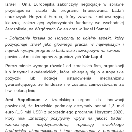
Izrael i Unia Europejska zakończyły negocjacje w sprawie
przystąpienia Izraela do programu finansowania badań
naukowych Horyzont Europa, który zawiera kontrowersyjną
klauzulę zakazującą wykorzystania funduszy we wschodniej
Jerozolimie, na Wzgórzach Golan oraz w Judei i Samarii.
- Dołączenie Izraela do Horyzontu to kolejny aspekt, który
pozycjonuje Izrael jako głównego gracza w największym i
najważniejszym programie badawczo-rozwojowym na świecie –
powiedział minister spraw zagranicznych
Yair Lapid
.
Porozumienie wymaga również od izraelskich firm, organizacji
lub instytucji akademickich, które ubiegają się o europejskie
pożyczki lub dotacje, ustanowienia mechanizmu
gwarantującego, że fundusze nie zostaną zainwestowane za
tzw. zieloną linię.
Ami Appelbaum
z izraelskiego organu ds. innowacji
powiedział, że izraelskie podmioty otrzymały ponad 1,3 mld
euro (1,5 mld USD) z poprzedniego programu Horyzont 2020,
który miał
„znaczący pozytywny wpływ na jakość badań,
wzmacniając międzynarodową reputację izraelskiego
środowiska akademickiego i jego powiązania z europejską