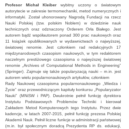
Profesor Michał Kleiber
wybitny uczony o światowym
autorytecie w zakresie termomechaniki, metod numerycznych i
informatyki. Został uhonorowany Nagrodą Fundacji na rzecz
Nauki Polskiej (tzw. polskim Noblem) w dziedzinie nauk
technicznych oraz odznaczony Orderem Orła Białego. Jest
autorem bądź współautorem ponad 300 prac naukowych oraz
11 książek opublikowanych w wydawnictwach o najwyższej,
światowej renomie. Jest członkiem rad redakcyjnych 17
międzynarodowych czasopism naukowych, w tym redaktorem
naczelnym prestiżowego czasopisma o najwyższej światowej
renomie „Archives of Computational Methods in Engineering”
(Springer). Zajmuje się także popularyzacją nauki – m.in. jest
autorem wielu popularnonaukowych artykułów, członkiem
Rady Naukowej czasopisma popularnonaukowego „Wiedza i
Życie” oraz przewodniczącym kapituły konkursu „Popularyzator
Nauki” (MNiSW i PAP). Dwukrotnie pełnił funkcję dyrektora
Instytutu Podstawowych Problemów Techniki i kierował
Zakładem Metod Komputerowych tego Instytutu. Przez dwie
kadencje, w latach 2007-2015, pełnił funkcję prezesa Polskiej
Akademii Nauk. Pełnił liczne funkcje w administracji państwowej
(m.in. był społecznym doradcą Prezydenta RP ds. edukacji,