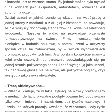
elitarność, jest to wartość istotna. By jednak można było myśleć
o naukowcach jako ekspertach, autorytetach, konieczna jest
autonomia uczelni.
Dzisiaj uczeni w jakimś sensie są skazani na współpracę z
jednej strony z mediami, a z drugiej z biznesem, co powoduje,
że nie wszyscy dochowują standardów naukowej niezależności
wypowiedzi. Najlepiej to widać na przykładzie przemysłu
farmaceutycznego na świecie. Firmy inwestują wielkie
pieniądze w badania naukowe, a potem uczeni w oczywisty
sposób czują się zobowiązani, by w swoich wypowiedziach
promować produkty tych firm. A w polskim kontekście mamy z
kolei wielu uczonych jednoznacznie opowiadających się po
jednej stronie politycznego sporu. I choć występują jako uczeni,
tak naprawdę głoszą nie naukowe, ale polityczne poglądy, czyli
występują jako zwykli obywatele.
– Tracą obiektywność...
– Właśnie. Żartuję, że w takiej sytuacji naukowcy prezentujący
w mediach de facto prywatne poglądy powinni być podpisywani
tylko swoim imieniem i nazwiskiem, bez tytułów naukowych i
uczelni, na których pracują. Uważam, że w czasach, kiedy życie