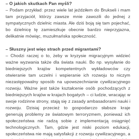
– O jakich skutkach Pan myśli?
– Podam przykład: przez wiele lat jeździłem do Brukseli i mam
tam przyjaciół, którzy zawsze mnie zawozili do jednej z
sympatycznych dzielnic miasta. Ale dziś boją się tam pojechać,
bo dzielnicę tę zamieszkuje obecnie bardzo nieprzyjazna,
delikatnie mówiąc, muzułmańska społeczność.
– Słuszny jest więc strach przed migrantami?
– Chodzi raczej o to, żeby w kryzysie migracyjnym widzieć
ważne wyzwania także dla świata nauki. Bo np. wysyłanie do
biedniejszych krajów kompetentnych wykładowców czy
otwieranie tam uczelni i wspieranie ich rozwoju to niczym
niezastępowalny sposób na upowszechnianie cywilizacyjnego
rozwoju. Ważne jest także kształcenie osób pochodzących z
biedniejszych krajów w krajach bogatych – ci ludzie, wracając w
swoje rodzinne strony, stają się z zasady ambasadorami nauki i
rozwoju. Dzisiaj przecież to gospodarczo słabsze kraje
generują problemy ze światowym terroryzmem, ponieważ ich
społeczeństwa nie radzą sobie z implementacją osiągnięć
technologicznych. Tam, gdzie jest niski poziom edukacji,
społeczeństwa nie mają satysfakcji z rozwoju cywilizacyjnego, a