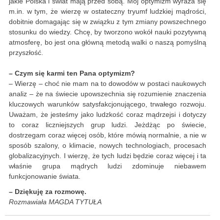
jakie Polska i świat mają przed sobą. Mój optymizm wyraża się
m.in. w tym, że wierzę w ostateczny tryumf ludzkiej mądrości,
dobitnie domagając się w związku z tym zmiany powszechnego
stosunku do wiedzy. Chcę, by tworzono wokół nauki pozytywną
atmosferę, bo jest ona główną metodą walki o naszą pomyślną
przyszłość.
– Czym się karmi ten Pana optymizm?
– Wierzę – choć nie mam na to dowodów w postaci naukowych
analiz – że na świecie upowszechnia się rozumienie znaczenia
kluczowych warunków satysfakcjonującego, trwałego rozwoju.
Uważam, że jesteśmy jako ludzkość coraz mądrzejsi i dotyczy
to coraz liczniejszych grup ludzi. Jeżdżąc po świecie,
dostrzegam coraz więcej osób, które mówią normalnie, a nie w
sposób szalony, o klimacie, nowych technologiach, procesach
globalizacyjnych. I wierzę, że tych ludzi będzie coraz więcej i ta
właśnie grupa mądrych ludzi zdominuje niebawem
funkcjonowanie świata.
– Dziękuję za rozmowę.
Rozmawiała MAGDA TYTUŁA