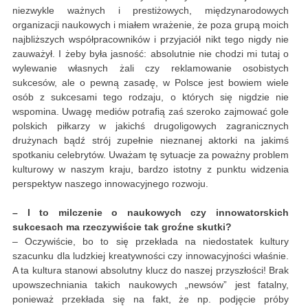
niezwykle ważnych i prestiżowych, międzynarodowych
organizacji naukowych i miałem wrażenie, że poza grupą moich
najbliższych współpracowników i przyjaciół nikt tego nigdy nie
zauważył. I żeby była jasność: absolutnie nie chodzi mi tutaj o
wylewanie własnych żali czy reklamowanie osobistych
sukcesów, ale o pewną zasadę, w Polsce jest bowiem wiele
osób z sukcesami tego rodzaju, o których się nigdzie nie
wspomina. Uwagę mediów potrafią zaś szeroko zajmować gole
polskich piłkarzy w jakichś drugoligowych zagranicznych
drużynach bądź strój zupełnie nieznanej aktorki na jakimś
spotkaniu celebrytów. Uważam tę sytuacje za poważny problem
kulturowy w naszym kraju, bardzo istotny z punktu widzenia
perspektyw naszego innowacyjnego rozwoju.
– I to milczenie o naukowych czy innowatorskich
sukcesach ma rzeczywiście tak groźne skutki?
– Oczywiście, bo to się przekłada na niedostatek kultury
szacunku dla ludzkiej kreatywności czy innowacyjności właśnie.
A ta kultura stanowi absolutny klucz do naszej przyszłości! Brak
upowszechniania takich naukowych „newsów” jest fatalny,
ponieważ przekłada się na fakt, że np. podjęcie próby