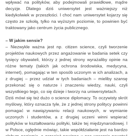
wpływać na polityków, aby podejmowali prawidłowe, mądre
decyzje. Dlatego dziś uniwersytet jest ważniejszy niż
kiedykolwiek w przeszłości. I choć nam uniwersytet kojarzy się
często ze szkołą, tylko na wyższym poziomie, to powinien być
traktowany jako centrum życia publicznego.
– W jakim sensie?
– Niezwykle ważna jest np. citizen science, czyli tworzenie
projektów naukowych przez angażowanie w badania setek czy
tysięcy obywateli, którzy z jednej strony wyrażaliby opinie na
różne tematy (takich jak ochrona środowiska, medycyna,
internet), pomagając w ten sposób uczonym w ich analizach, a
z drugiej – przez udział w tych badaniach – mieliby szansę
przekonać się o naturze i znaczeniu wiedzy, nauki, czyli
wszystkiego tego, co się dzieje i tworzy na uniwersytetach.
Dziś mówi się też dużo o science diplomacy. To oczywisty skrót
myślowy, który oznacza tyle, że z jednej strony politycy powinni
pomagać w nawiązywaniu relacji naukowych, w wymianie
uczonych i studentów, a z drugiej uczeni winni wspierać
polityków w kształtowaniu polityki, także tej międzynarodowej. I
w Polsce, oględnie mówiąc, takie współdziałanie jest na bardzo