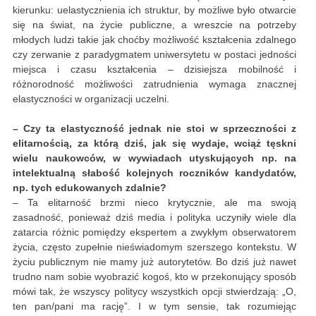
kierunku: uelastycznienia ich struktur, by możliwe było otwarcie
się na świat, na życie publiczne, a wreszcie na potrzeby
młodych ludzi takie jak choćby możliwość kształcenia zdalnego
czy zerwanie z paradygmatem uniwersytetu w postaci jedności
miejsca i czasu kształcenia – dzisiejsza mobilność i
różnorodność możliwości zatrudnienia wymaga znacznej
elastyczności w organizacji uczelni.
– Czy ta elastyczność jednak nie stoi w sprzeczności z
elitarnością, za którą dziś, jak się wydaje, wciąż tęskni
wielu naukowców, w wywiadach utyskujących np. na
intelektualną słabość kolejnych roczników kandydatów,
np. tych edukowanych zdalnie?
– Ta elitarność brzmi nieco krytycznie, ale ma swoją
zasadność, ponieważ dziś media i polityka uczyniły wiele dla
zatarcia różnic pomiędzy ekspertem a zwykłym obserwatorem
życia, często zupełnie nieświadomym szerszego kontekstu. W
życiu publicznym nie mamy już autorytetów. Bo dziś już nawet
trudno nam sobie wyobrazić kogoś, kto w przekonujący sposób
mówi tak, że wszyscy politycy wszystkich opcji stwierdzają: „O,
ten pan/pani ma rację”. I w tym sensie, tak rozumiejąc