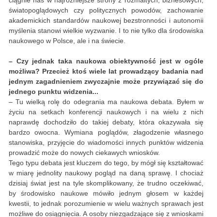
ciągnie nas w najróżniejsze strony z rozmaitych, biznesowych,
światopoglądowych czy politycznych powodów, zachowanie
akademickich standardów naukowej bezstronności i autonomii
myślenia stanowi wielkie wyzwanie. I to nie tylko dla środowiska
naukowego w Polsce, ale i na świecie.
– Czy jednak taka naukowa obiektywność jest w ogóle
możliwa? Przecież ktoś wiele lat prowadzący badania nad
jednym zagadnieniem zwyczajnie może przywiązać się do
jednego punktu widzenia...
– Tu wielką rolę do odegrania ma naukowa debata. Byłem w
życiu na setkach konferencji naukowych i na wielu z nich
naprawdę dochodziło do takiej debaty, która okazywała się
bardzo owocna. Wymiana poglądów, złagodzenie własnego
stanowiska, przyjęcie do wiadomości innych punktów widzenia
prowadzić może do nowych ciekawych wniosków.
Tego typu debata jest kluczem do tego, by mógł się kształtować
w miarę jednolity naukowy pogląd na daną sprawę. I chociaż
dzisiaj świat jest na tyle skomplikowany, że trudno oczekiwać,
by środowisko naukowe mówiło jednym głosem w każdej
kwestii, to jednak porozumienie w wielu ważnych sprawach jest
możliwe do osiągnięcia. A osoby niezgadzające się z wnioskami