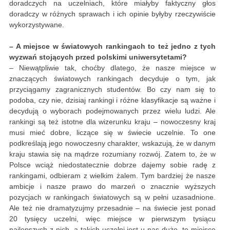
doradczych na uczelniach, które miałyby faktyczny głos
doradczy w różnych sprawach i ich opinie byłyby rzeczywiście
wykorzystywane.
– A miejsce w światowych rankingach to też jedno z tych
wyzwań stojących przed polskimi uniwersytetami?
– Niewątpliwie tak, choćby dlatego, że nasze miejsce w
znaczących światowych rankingach decyduje o tym, jak
przyciągamy zagranicznych studentów. Bo czy nam się to
podoba, czy nie, dzisiaj rankingi i różne klasyfikacje są ważne i
decydują o wyborach podejmowanych przez wielu ludzi. Ale
rankingi są też istotne dla wizerunku kraju – nowoczesny kraj
musi mieć dobre, liczące się w świecie uczelnie. To one
podkreślają jego nowoczesny charakter, wskazują, że w danym
kraju stawia się na mądrze rozumiany rozwój. Zatem to, że w
Polsce wciąż niedostatecznie dobrze dajemy sobie radę z
rankingami, odbieram z wielkim żalem. Tym bardziej że nasze
ambicje i nasze prawo do marzeń o znacznie wyższych
pozycjach w rankingach światowych są w pełni uzasadnione.
Ale też nie dramatyzujmy przesadnie – na świecie jest ponad
20 tysięcy uczelni, więc miejsce w pierwszym tysiącu
najlepszych z nich, a takich uczelni jest u nas dużo, to miejsce