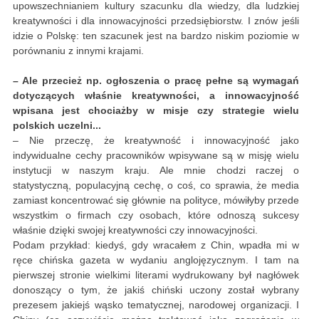
upowszechnianiem kultury szacunku dla wiedzy, dla ludzkiej
kreatywności i dla innowacyjności przedsiębiorstw. I znów jeśli
idzie o Polskę: ten szacunek jest na bardzo niskim poziomie w
porównaniu z innymi krajami.
– Ale przecież np. ogłoszenia o pracę pełne są wymagań
dotyczących właśnie kreatywności, a innowacyjność
wpisana jest chociażby w misje czy strategie wielu
polskich uczelni...
– Nie przeczę, że kreatywność i innowacyjność jako
indywidualne cechy pracowników wpisywane są w misję wielu
instytucji w naszym kraju. Ale mnie chodzi raczej o
statystyczną, populacyjną cechę, o coś, co sprawia, że media
zamiast koncentrować się głównie na polityce, mówiłyby przede
wszystkim o firmach czy osobach, które odnoszą sukcesy
właśnie dzięki swojej kreatywności czy innowacyjności.
Podam przykład: kiedyś, gdy wracałem z Chin, wpadła mi w
ręce chińska gazeta w wydaniu anglojęzycznym. I tam na
pierwszej stronie wielkimi literami wydrukowany był nagłówek
donoszący o tym, że jakiś chiński uczony został wybrany
prezesem jakiejś wąsko tematycznej, narodowej organizacji. I