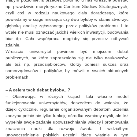
słabym poziomie, a przecież powinno u nas wreszcie powstać
np. prawdziwie merytoryczne Centrum Studiów Strategicznych,
czyli coś w rodzaju naukowego ciała doradczego, które
powiedzmy w ciągu miesiąca czy dwu byłoby w stanie stworzyć
głęboką analizę zgłoszonego przez polityków problemu. I to
wcale nie musi oznaczać jakichś wielkich inwestycji, budowania
biur itp. Cała współpraca mogłaby się przecież odbywać
zdalnie.
Wreszcie uniwersytet powinien być miejscem debat
publicznych, na które zapraszałoby się nie tylko naukowców,
ale też np. przedsiębiorców, którzy odnieśli sukces oraz
samorządowców i polityków, by mówili o swoich aktualnych
problemach.
– A celem tych debat byłoby...?
– Obserwując w różnych krajach taki właśnie model
funkcjonowania uniwersytetów, doszedłem do wniosku, że
dzięki cyklicznie, regularnie organizowanym debatom uczelnia
zaczyna pełnić nie tylko funkcję ośrodka wymiany myśli, ale też
wypełnia swoje zadanie upowszechniania wiedzy i promowania
znaczenia nauki dla rozwoju świata. I widziałbym
unowocześnienie polskich uczelni idące właśnie w tym