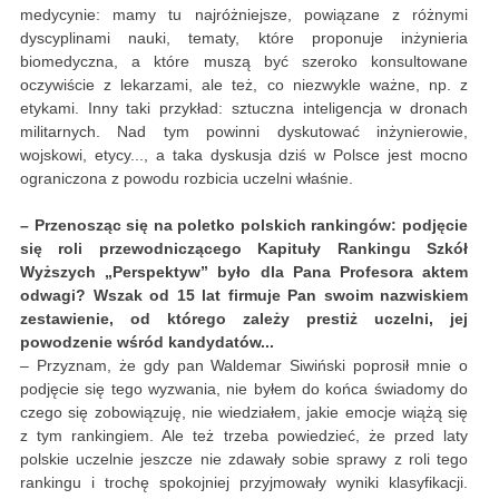
medycynie: mamy tu najróżniejsze, powiązane z różnymi
dyscyplinami nauki, tematy, które proponuje inżynieria
biomedyczna, a które muszą być szeroko konsultowane
oczywiście z lekarzami, ale też, co niezwykle ważne, np. z
etykami. Inny taki przykład: sztuczna inteligencja w dronach
militarnych. Nad tym powinni dyskutować inżynierowie,
wojskowi, etycy..., a taka dyskusja dziś w Polsce jest mocno
ograniczona z powodu rozbicia uczelni właśnie.
– Przenosząc się na poletko polskich rankingów: podjęcie
się roli przewodniczącego Kapituły Rankingu Szkół
Wyższych „Perspektyw” było dla Pana Profesora aktem
odwagi? Wszak od 15 lat firmuje Pan swoim nazwiskiem
zestawienie, od którego zależy prestiż uczelni, jej
powodzenie wśród kandydatów...
– Przyznam, że gdy pan Waldemar Siwiński poprosił mnie o
podjęcie się tego wyzwania, nie byłem do końca świadomy do
czego się zobowiązuję, nie wiedziałem, jakie emocje wiążą się
z tym rankingiem. Ale też trzeba powiedzieć, że przed laty
polskie uczelnie jeszcze nie zdawały sobie sprawy z roli tego
rankingu i trochę spokojniej przyjmowały wyniki klasyfikacji.