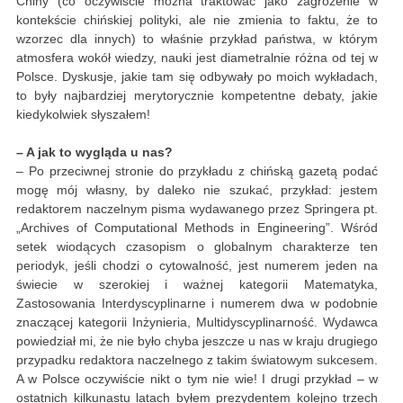
Chiny (co oczywiście można traktować jako zagrożenie w
kontekście chińskiej polityki, ale nie zmienia to faktu, że to
wzorzec dla innych) to właśnie przykład państwa, w którym
atmosfera wokół wiedzy, nauki jest diametralnie różna od tej w
Polsce. Dyskusje, jakie tam się odbywały po moich wykładach,
to były najbardziej merytorycznie kompetentne debaty, jakie
kiedykolwiek słyszałem!
– A jak to wygląda u nas?
– Po przeciwnej stronie do przykładu z chińską gazetą podać
mogę mój własny, by daleko nie szukać, przykład: jestem
redaktorem naczelnym pisma wydawanego przez Springera pt.
„Archives of Computational Methods in Engineering”. Wśród
setek wiodących czasopism o globalnym charakterze ten
periodyk, jeśli chodzi o cytowalność, jest numerem jeden na
świecie w szerokiej i ważnej kategorii Matematyka,
Zastosowania Interdyscyplinarne i numerem dwa w podobnie
znaczącej kategorii Inżynieria, Multidyscyplinarność. Wydawca
powiedział mi, że nie było chyba jeszcze u nas w kraju drugiego
przypadku redaktora naczelnego z takim światowym sukcesem.
A w Polsce oczywiście nikt o tym nie wie! I drugi przykład – w
ostatnich kilkunastu latach byłem prezydentem kolejno trzech