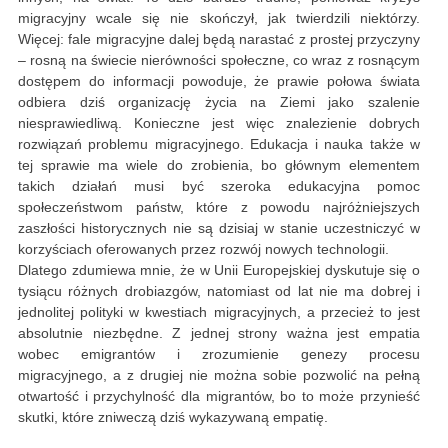
migracyjny wcale się nie skończył, jak twierdzili niektórzy.
Więcej: fale migracyjne dalej będą narastać z prostej przyczyny
– rosną na świecie nierówności społeczne, co wraz z rosnącym
dostępem do informacji powoduje, że prawie połowa świata
odbiera dziś organizację życia na Ziemi jako szalenie
niesprawiedliwą. Konieczne jest więc znalezienie dobrych
rozwiązań problemu migracyjnego. Edukacja i nauka także w
tej sprawie ma wiele do zrobienia, bo głównym elementem
takich działań musi być szeroka edukacyjna pomoc
społeczeństwom państw, które z powodu najróżniejszych
zaszłości historycznych nie są dzisiaj w stanie uczestniczyć w
korzyściach oferowanych przez rozwój nowych technologii.
Dlatego zdumiewa mnie, że w Unii Europejskiej dyskutuje się o
tysiącu różnych drobiazgów, natomiast od lat nie ma dobrej i
jednolitej polityki w kwestiach migracyjnych, a przecież to jest
absolutnie niezbędne. Z jednej strony ważna jest empatia
wobec emigrantów i zrozumienie genezy procesu
migracyjnego, a z drugiej nie można sobie pozwolić na pełną
otwartość i przychylność dla migrantów, bo to może przynieść
skutki, które zniweczą dziś wykazywaną empatię.