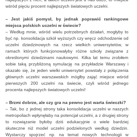
wśród pięciu procent najlepszych światowych uczelni.
– Jest jakiś pomysł, by jednak poprawić rankingowe
miejsca polskich uczelni w świecie?
– Według mnie, wśród wielu potrzebnych działań, mogłyby to
być np. konsolidacja szkół wyższych czy wręcz odchodzenie od
uczelni dziedzinowych na rzecz wielkich uniwersytetów, w
ramach których funkcjonowałyby różne szkoły związane z
określonymi dziedzinami naukowymi. Kilka lat temu zrobiłem
sobie taką przybliżoną symulację na przykładzie Warszawy i
okazało się, że jeden wielki uniwersytet powstały z połączenia
głównych uczelni warszawskich mógłby zająć miejsce wśród
pierwszych 200 uczelni na świecie, czyli wśród jednego
procenta najlepszych światowych uczelni!
– Brzmi dobrze, ale czy gra na pewno jest warta świeczki?
– Tak, bo z jednej strony taka konsolidacja uczelni w naszych
metropoliach wpłynęłaby na potencjał uczelni, a z drugiej strony
to rozwiązanie byłoby dziś edukacyjnie o wiele bardziej
skuteczne niż model uczelni podzielonych według dziedzin.
Wystarczy spojrzeć np. na temat nowych technologii w