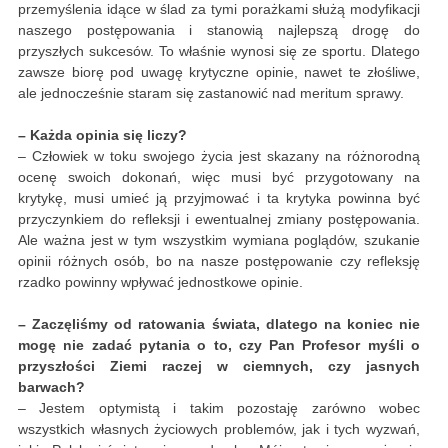
przemyślenia idące w ślad za tymi porażkami służą modyfikacji
naszego postępowania i stanowią najlepszą drogę do
przyszłych sukcesów. To właśnie wynosi się ze sportu. Dlatego
zawsze biorę pod uwagę krytyczne opinie, nawet te złośliwe,
ale jednocześnie staram się zastanowić nad meritum sprawy.
– Każda opinia się liczy?
– Człowiek w toku swojego życia jest skazany na różnorodną
ocenę swoich dokonań, więc musi być przygotowany na
krytykę, musi umieć ją przyjmować i ta krytyka powinna być
przyczynkiem do refleksji i ewentualnej zmiany postępowania.
Ale ważna jest w tym wszystkim wymiana poglądów, szukanie
opinii różnych osób, bo na nasze postępowanie czy refleksję
rzadko powinny wpływać jednostkowe opinie.
– Zaczęliśmy od ratowania świata, dlatego na koniec nie
mogę nie zadać pytania o to, czy Pan Profesor myśli o
przyszłości Ziemi raczej w ciemnych, czy jasnych
barwach?
– Jestem optymistą i takim pozostaję zarówno wobec
wszystkich własnych życiowych problemów, jak i tych wyzwań,