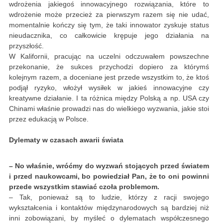
wdrożenia jakiegoś innowacyjnego rozwiązania, które to
wdrożenie może przecież za pierwszym razem się nie udać,
momentalnie kończy się tym, że taki innowator zyskuje status
nieudacznika, co całkowicie krępuje jego działania na
przyszłość.
W Kalifornii, pracując na uczelni odczuwałem powszechne
przekonanie, że sukces przychodzi dopiero za którymś
kolejnym razem, a doceniane jest przede wszystkim to, że ktoś
podjął ryzyko, włożył wysiłek w jakieś innowacyjne czy
kreatywne działanie. I ta różnica między Polską a np. USA czy
Chinami właśnie prowadzi nas do wielkiego wyzwania, jakie stoi
przez edukacją w Polsce.
Dylematy w czasach awarii świata
– No właśnie, wróćmy do wyzwań stojących przed światem
i przed naukowcami, bo powiedział Pan, że to oni powinni
przede wszystkim stawiać czoła problemom.
– Tak, ponieważ są to ludzie, którzy z racji swojego
wykształcenia i kontaktów międzynarodowych są bardziej niż
inni zobowiązani, by myśleć o dylematach współczesnego