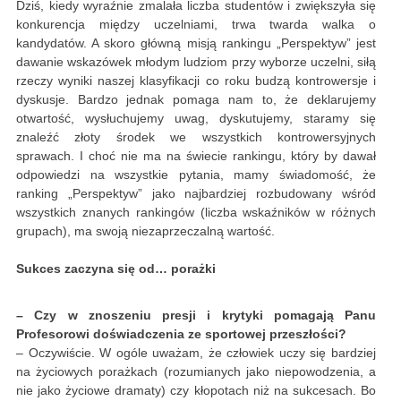
Dziś, kiedy wyraźnie zmalała liczba studentów i zwiększyła się
konkurencja między uczelniami, trwa twarda walka o
kandydatów. A skoro główną misją rankingu „Perspektyw” jest
dawanie wskazówek młodym ludziom przy wyborze uczelni, siłą
rzeczy wyniki naszej klasyfikacji co roku budzą kontrowersje i
dyskusje. Bardzo jednak pomaga nam to, że deklarujemy
otwartość, wysłuchujemy uwag, dyskutujemy, staramy się
znaleźć złoty środek we wszystkich kontrowersyjnych
sprawach. I choć nie ma na świecie rankingu, który by dawał
odpowiedzi na wszystkie pytania, mamy świadomość, że
ranking „Perspektyw” jako najbardziej rozbudowany wśród
wszystkich znanych rankingów (liczba wskaźników w różnych
grupach), ma swoją niezaprzeczalną wartość.
Sukces zaczyna się od… porażki
– Czy w znoszeniu presji i krytyki pomagają Panu
Profesorowi doświadczenia ze sportowej przeszłości?
– Oczywiście. W ogóle uważam, że człowiek uczy się bardziej
na życiowych porażkach (rozumianych jako niepowodzenia, a
nie jako życiowe dramaty) czy kłopotach niż na sukcesach. Bo