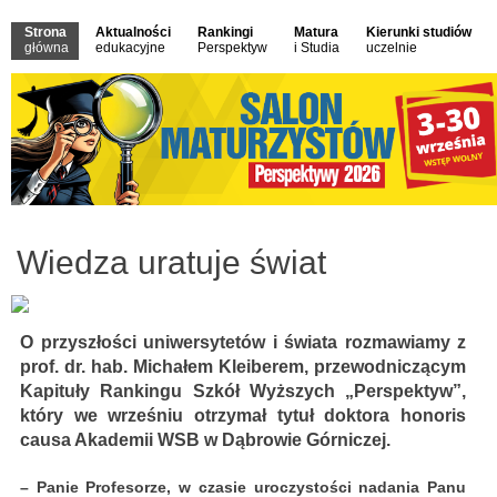
Strona
Aktualności
Rankingi
Matura
Kierunki studiów
główna
edukacyjne
Perspektyw
i Studia
uczelnie
Wiedza uratuje świat
O przyszłości uniwersytetów i świata rozmawiamy z
prof. dr. hab. Michałem Kleiberem, przewodniczącym
Kapituły Rankingu Szkół Wyższych „Perspektyw”,
który we wrześniu otrzymał tytuł doktora honoris
causa Akademii WSB w Dąbrowie Górniczej.
– Panie Profesorze, w czasie uroczystości nadania Panu