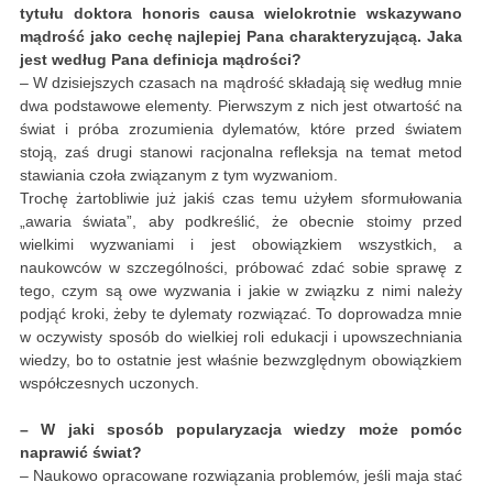
tytułu doktora honoris causa wielokrotnie wskazywano
mądrość jako cechę najlepiej Pana charakteryzującą. Jaka
jest według Pana definicja mądrości?
– W dzisiejszych czasach na mądrość składają się według mnie
dwa podstawowe elementy. Pierwszym z nich jest otwartość na
świat i próba zrozumienia dylematów, które przed światem
stoją, zaś drugi stanowi racjonalna refleksja na temat metod
stawiania czoła związanym z tym wyzwaniom.
Trochę żartobliwie już jakiś czas temu użyłem sformułowania
„awaria świata”, aby podkreślić, że obecnie stoimy przed
wielkimi wyzwaniami i jest obowiązkiem wszystkich, a
naukowców w szczególności, próbować zdać sobie sprawę z
tego, czym są owe wyzwania i jakie w związku z nimi należy
podjąć kroki, żeby te dylematy rozwiązać. To doprowadza mnie
w oczywisty sposób do wielkiej roli edukacji i upowszechniania
wiedzy, bo to ostatnie jest właśnie bezwzględnym obowiązkiem
współczesnych uczonych.
– W jaki sposób popularyzacja wiedzy może pomóc
naprawić świat?
– Naukowo opracowane rozwiązania problemów, jeśli maja stać