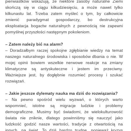
pierwiastków wskazują, że niektóre zasoby naturalne Ziemi
skończą się w ciągu kilkudziesięciu, a może nawet tylko
kilkunastu lat. Trzeba zatem myśleć o tym, by całkowicie
zmienić paradygmat gospodarczy, bo destrukcyjna
eksploatacja bogactw naturalnych z pewnością nie zapewni
pomyślnej przyszłości następnym pokoleniom.
– Zatem należy bić na alarm?
– Doradzałbym raczej spokojne zgłębianie wiedzy na temat
naszego naturalnego środowiska i sposobów dbania o nie. W
mojej opinii bowiem wszelkie nerwowe reakcje na zmiany
klimatyczne są antyskuteczne i jestem im przeciwny.
Ważniejsze jest, by dogłębnie rozumieć procesy i szukać
rozwiązań.
– Jakie jeszcze dylematy nauka ma dziś do rozwiązania?
– Na pewno spośród wielu wyzwań, o których warto
wspomnieć, istotne są migracje ludzkie i problemy
demograficzne. Musimy być świadomi, że wielokulturowość
świata nie zniknie, dlatego powinniśmy się nauczyć jako
ludzkość godzić nasze wartości, tradycje z otwartością na
innych, na świat. To dziś bardzo trudne, ponieważ kryzys