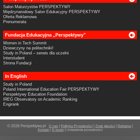
Salon Maturzystów PERSPEKTYWY
Międzynarodowy Salon Edukacyjny PERSPEKTYWY
Oferta Reklamowa
Prenumerata
Fundacja Edukacyjna „Perspektywy”
Women in Tech Summit
Dziewczyny na politechniki!
Study in Poland – serwis dla uczelni
Interstudent
Strona Fundacji
In English
Study in Poland
Poland International Education Fair PERSPEKTYWY
Perspektywy Education Foundation
IREG Observatory on Academic Ranking
Engirank
© 2026 Perspektywy.pl
|
|
|
|
O nas
Polityka Prywatności
Znak jakości
Reklama
|
|
Kontakt
E-booki
Ustawienia prywatności