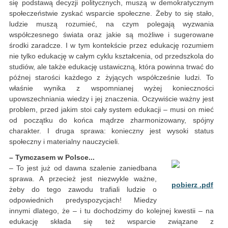
się podstawą decyzji politycznych, muszą w demokratycznym
społeczeństwie zyskać wsparcie społeczne. Żeby to się stało,
ludzie muszą rozumieć, na czym polegają wyzwania
współczesnego świata oraz jakie są możliwe i sugerowane
środki zaradcze. I w tym kontekście przez edukację rozumiem
nie tylko edukację w całym cyklu kształcenia, od przedszkola do
studiów, ale także edukację ustawiczną, która powinna trwać do
późnej starości każdego z żyjących współcześnie ludzi. To
właśnie wynika z wspomnianej wyżej konieczności
upowszechniania wiedzy i jej znaczenia. Oczywiście ważny jest
problem, przed jakim stoi cały system edukacji – musi on mieć
od początku do końca mądrze zharmonizowany, spójny
charakter. I druga sprawa: konieczny jest wysoki status
społeczny i materialny nauczycieli.
– Tymczasem w Polsce...
– To jest już od dawna szalenie zaniedbana
sprawa. A przecież jest niezwykle ważne,
pobierz .pdf
żeby do tego zawodu trafiali ludzie o
odpowiednich predyspozycjach! Miedzy
innymi dlatego, że – i tu dochodzimy do kolejnej kwestii – na
edukację składa się też wsparcie związane z