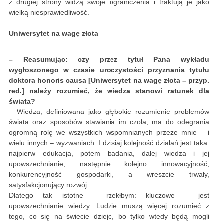
z drugiej strony widzą swoje ograniczenia i traktują je jako
wielką niesprawiedliwość.
Uniwersytet na wagę złota
– Reasumując: czy przez tytuł Pana wykładu
wygłoszonego w czasie uroczystości przyznania tytułu
doktora honoris causa [Uniwersytet na wagę złota – przyp.
red.] należy rozumieć, że wiedza stanowi ratunek dla
świata?
– Wiedza, definiowana jako głębokie rozumienie problemów
świata oraz sposobów stawiania im czoła, ma do odegrania
ogromną rolę we wszystkich wspomnianych przeze mnie – i
wielu innych – wyzwaniach. I dzisiaj kolejność działań jest taka:
najpierw edukacja, potem badania, dalej wiedza i jej
upowszechnianie, następnie kolejno innowacyjność,
konkurencyjność gospodarki, a wreszcie trwały,
satysfakcjonujący rozwój.
Dlatego tak istotne – rzekłbym: kluczowe – jest
upowszechnianie wiedzy. Ludzie muszą więcej rozumieć z
tego, co się na świecie dzieje, bo tylko wtedy będą mogli