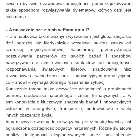
świata i by swoje zawodowe umiejętności podporządkowywać
także sposobom rozwiązywania dylematów, których dziś jest
cała masa.
– A najważniejsze z nich w Pana opinii?
– Dla naukowca takim ważnym wyzwaniem jest globalizacja, bo
dziś bardziej niż kiedykolwiek wcześniej sukces zależy od
szerokiej międzynarodowej współpracy, przemyślanego
poszukiwania partnerów do swoich badań i sposobów
nawiązywania z nimi owocnych kontaktów, od umiejętności
rozpoznawania światowych liderów, znajdowania nisz
rozwojowych i wchodzenia tam z innowacyjnymi propozycjami,
co – znów! – wymaga dobrego rozeznania sytuacji.
Koniecznie trzeba także oczywiście wspomnieć o problemach
ochrony środowiska naturalnego i zmian klimatycznych, a w
tym kontekście o kluczowym znaczeniu badań i innowacyjnych
wdrożeń w energetyce, transporcie, budownictwie i wielu
innych obszarach życia.
Inną niezwykle ważną do rozwiązania przez naukę kwestią jest
ograniczona dostępność bogactw naturalnych. Różne światowe
analizy dostępności eksploatowanych przez nas obecnie