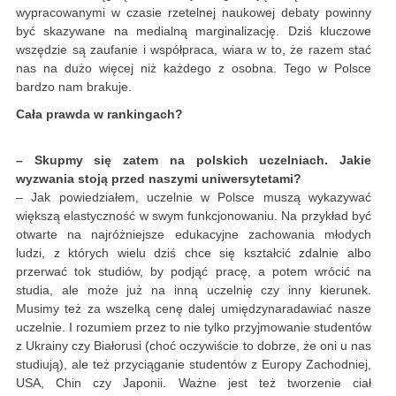
wypracowanymi w czasie rzetelnej naukowej debaty powinny
być skazywane na medialną marginalizację. Dziś kluczowe
wszędzie są zaufanie i współpraca, wiara w to, że razem stać
nas na dużo więcej niż każdego z osobna. Tego w Polsce
bardzo nam brakuje.
Cała prawda w rankingach?
– Skupmy się zatem na polskich uczelniach. Jakie
wyzwania stoją przed naszymi uniwersytetami?
– Jak powiedziałem, uczelnie w Polsce muszą wykazywać
większą elastyczność w swym funkcjonowaniu. Na przykład być
otwarte na najróżniejsze edukacyjne zachowania młodych
ludzi, z których wielu dziś chce się kształcić zdalnie albo
przerwać tok studiów, by podjąć pracę, a potem wrócić na
studia, ale może już na inną uczelnię czy inny kierunek.
Musimy też za wszelką cenę dalej umiędzynaradawiać nasze
uczelnie. I rozumiem przez to nie tylko przyjmowanie studentów
z Ukrainy czy Białorusi (choć oczywiście to dobrze, że oni u nas
studiują), ale też przyciąganie studentów z Europy Zachodniej,
USA, Chin czy Japonii. Ważne jest też tworzenie ciał